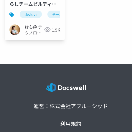
らしチームビルディン
グ
devlove
チームビルディング
島耕作
はち@ テ
1.5K
クノロジ
ーメディ
ア
「Newbee」
運営：株式会社アプルーシッド
利用規約