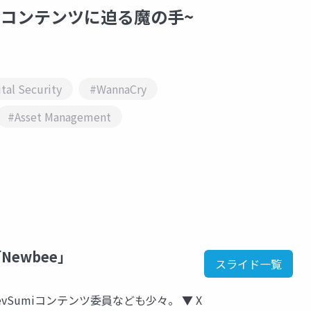
アコンテンツに迫る魔の手~
tal Security
#WannaCry
#Asset Management
ewbee」
スライド一覧
Sumiコンテンツ委員なども少々。 ▼ X