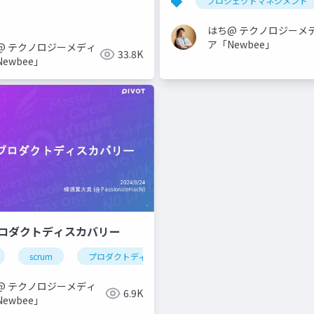
プロジェクトマネジメント
はち@ テクノロジーメ
ア「Newbee」
@ テクノロジーメディ
33.8K
ewbee」
ロダクトディスカバリー
scrum
プロダクトディスカバリー
product manager
uct manager
@ テクノロジーメディ
6.9K
ewbee」