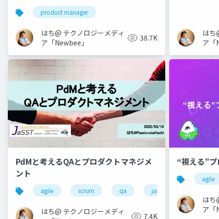
てたこと
product manager
はち@ テクノロジーメディ
はち
38.7K
ア「Newbee」
ア「N
PdMと考えるQAとプロダクトマネジメ
“視える”プ
ント
agile
agile
scrum
qa
jasst tokyo
prod
はち
ア「N
はち@ テクノロジーメディ
7.4K