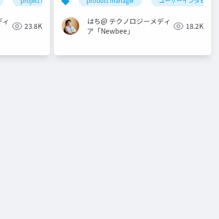
project management
product manager
プロダクトマネジメント
ユーザーインタビュー
product 
ディ
はち@ テクノロジーメディ
23.8K
18.2K
ア「Newbee」