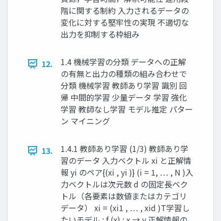
階に関する制約 入力されるデータの
変化に対する堅牢性の実現 不適切な
出力を抑制する枠組み
1.4 機械学習の分類 データへの正解
12.
の有無と出力の種類の組み合わせで
分類 機械学習 教師あり学習 識別 回
帰 中間的学習 少量データ 学習 強化
学習 教師なし学習 モデル推定 パター
ン マイニング
1.4.1 教師あり学習 (1/3) 教師あり学
13.
習のデータ 入力ベクトル xi と正解情
報 yi のペア ​ ​ {(xi , yi )} (i = 1, … , N ) ​ ​ 入
力ベクトルは次元数 d の固定長ベク
トル（各要素は数値またはカテゴリ
データ） xi = (xi1 , … , xid )T ​ 学習し
たいモデル : f (x) : x → y 正解情報の