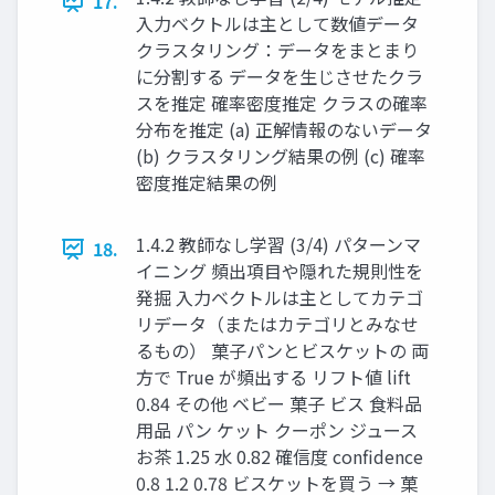
17.
入力ベクトルは主として数値データ
クラスタリング：データをまとまり
に分割する データを生じさせたクラ
スを推定 確率密度推定 クラスの確率
分布を推定 (a) 正解情報のないデータ
(b) クラスタリング結果の例 (c) 確率
密度推定結果の例
1.4.2 教師なし学習 (3/4) パターンマ
18.
イニング 頻出項目や隠れた規則性を
発掘 入力ベクトルは主としてカテゴ
リデータ（またはカテゴリとみなせ
るもの） 菓⼦パンとビスケットの 両
⽅で True が頻出する リフト値 lift
0.84 その他 ベビー 菓⼦ ビス ⾷料品
⽤品 パン ケット クーポン ジュース
お茶 1.25 ⽔ 0.82 確信度 confidence
0.8 1.2 0.78 ビスケットを買う → 菓