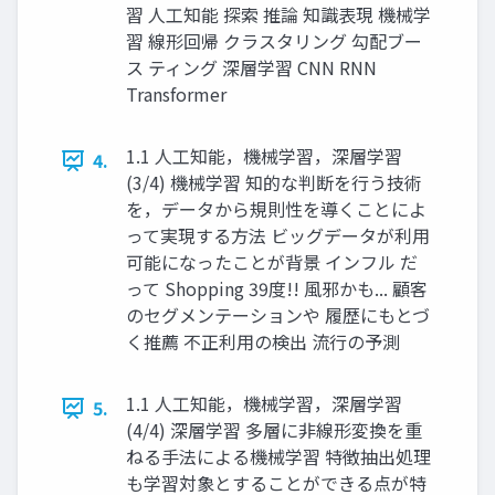
習 ⼈⼯知能 探索 推論 知識表現 機械学
習 線形回帰 クラスタリング 勾配ブー
ス ティング 深層学習 CNN RNN
Transformer
1.1 人工知能，機械学習，深層学習
4.
(3/4) 機械学習 知的な判断を行う技術
を，データから規則性を導くことによ
って実現する方法 ビッグデータが利用
可能になったことが背景 インフル だ
って Shopping 39度!! ⾵邪かも... 顧客
のセグメンテーションや 履歴にもとづ
く推薦 不正利⽤の検出 流⾏の予測
1.1 人工知能，機械学習，深層学習
5.
(4/4) 深層学習 多層に非線形変換を重
ねる手法による機械学習 特徴抽出処理
も学習対象とすることができる点が特