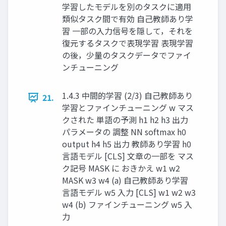
学習したモデルを別のタスクに適用
類似タスク間で有効 自己教師あり学
習 一部の入力信号を隠して，それを
復元するタスクで表現学習 表現学習
の後，少量のタスクデータでファイ
ンチューニング
1.4.3 中間的学習 (2/3) 自己教師あり
21.
学習とファインチューニング w マス
クされた 単語の予測 h1 h2 h3 出⼒
パラメータの 調整 NN softmax h0
output h4 h5 出⼒ 教師あり学習 h0
⾔語モデル [CLS] ⽂章の⼀部を マス
ク記号 MASK に おきかえ w1 w2
MASK w3 w4 (a) ⾃⼰教師あり学習
⾔語モデル w5 ⼊⼒ [CLS] w1 w2 w3
w4 (b) ファインチューニング w5 ⼊
⼒