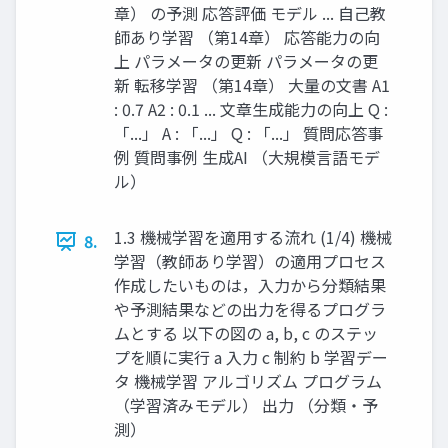
章） の予測 応答評価 モデル ... ⾃⼰教
師あり学習 （第14章） 応答能⼒の向
上 パラメータの更新 パラメータの更
新 転移学習 （第14章） ⼤量の⽂書 A1
: 0.7 A2 : 0.1 ... ⽂章⽣成能⼒の向上 Q :
「...」 A : 「...」 Q : 「...」 質問応答事
例 質問事例 ⽣成AI （⼤規模⾔語モデ
ル）
1.3 機械学習を適用する流れ (1/4) 機械
8.
学習（教師あり学習）の適用プロセス
作成したいものは，入力から分類結果
や予測結果などの出力を得るプログラ
ムとする 以下の図の a, b, c のステッ
プを順に実行 a ⼊⼒ c 制約 b 学習デー
タ 機械学習 アルゴリズム プログラム
（学習済みモデル） 出⼒ （分類・予
測）