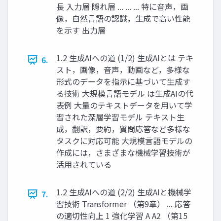
長 ⼊⼒層 隠れ層 ... ... ... 特に音声，画
像，自然言語の認識，生成で高い性能
を示す 出⼒層
1.2 生成AIへの道 (1/2) 生成AIとは テキ
6.
スト，画像，音声，動画など，多様な
形式のデータを指示に基づいて生成す
る技術 大規模言語モデル は生成AIの代
表例 大量のテキストデータを用いて学
習された深層学習モデル テキスト生
成，翻訳，要約，質問応答など多様な
タスクに対応可能 大規模言語モデルの
作成には，さまざまな機械学習技術が
活用されている
1.2 生成AIへの道 (2/2) 生成AIと機械学
7.
習技術 Transformer （第9章） ... 応答
の適切性向上 1 強化学習 A A2 （第15