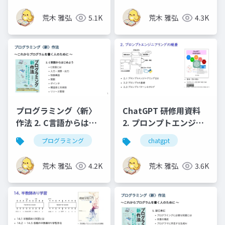
荒木 雅弘
5.1K
荒木 雅弘
4.3K
プログラミング〈新〉
ChatGPT 研修用資料
作法 2. C言語からはじ
2. プロンプトエンジニ
めよう
アリングの概要
プログラミング
chatgpt
荒木 雅弘
4.2K
荒木 雅弘
3.6K