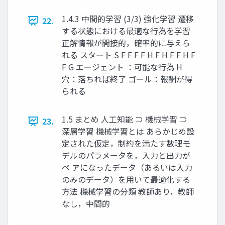
1.4.3 中間的学習 (3/3) 強化学習 遷移
22.
する状態における最適な行為を学習
正解情報が間接的，確率的に与えら
れる スタート S F F F F H F H F F H F
F G エージェント ：可能な⾏為 H
⽳：落ちれば終了 ゴール：報酬が得
られる
1.5 まとめ 人工知能 ⊃ 機械学習 ⊃
23.
深層学習 機械学習とは あらかじめ設
定された仮定，制約を満たす数理モ
デルのパラメータを，入力と出力が
ペ アになったデータ（あるいは入力
のみのデータ）を用いて最適化する
方法 機械学習の分類 教師あり，教師
なし，中間的