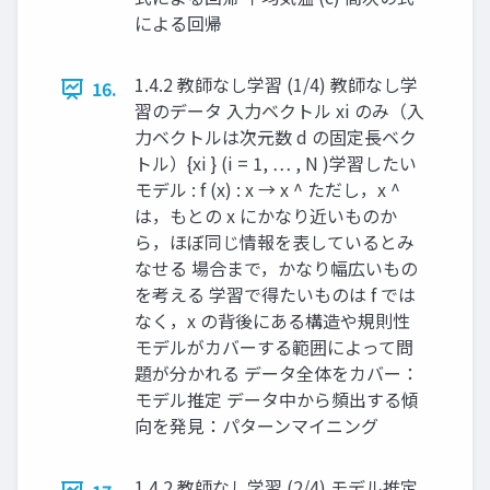
による回帰
1.4.2 教師なし学習 (1/4) 教師なし学
16.
習のデータ 入力ベクトル xi のみ（入
力ベクトルは次元数 d の固定長ベク
トル） ​ {xi } (i = 1, … , N ) ​ 学習したい
モデル : f (x) : x → x ^ ただし，x ^
は，もとの x にかなり近いものか
ら，ほぼ同じ情報を表しているとみ
なせる 場合まで，かなり幅広いもの
を考える 学習で得たいものは f では
なく，x の背後にある構造や規則性
モデルがカバーする範囲によって問
題が分かれる データ全体をカバー：
モデル推定 データ中から頻出する傾
向を発見：パターンマイニング
1.4.2 教師なし学習 (2/4) モデル推定