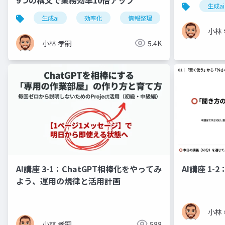
生成ai
生成ai
効率化
情報整理
文脈
プ
小林
小林 孝嗣
5.4K
AI講座 3-1：ChatGPT相棒化をやってみ
AI講座 1
よう、運用の規律と活用計画
小林
小林 孝嗣
588