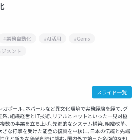
化
#業務自動化
#AI活用
#Gems
ネジメント
スライド一覧
シンガポール､ネパールなど異文化環境で実務経験を経て､グ
系､組織経営とIT技術､リアルとネットといった一見対極
複数の事業を立ち上げ､先進的なシステム構築､組織改革､
大きな打撃を受けた能登の復興を中核に､日本の伝統と先端
活性化と新たな価値創造に挑む｡国内外で培った多面的な知