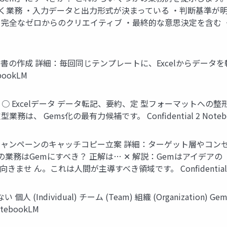
に向く業務 ・入力データと出力形式が決まっている ・判断基準
・完全なゼロからのクリエイティブ ・最終的な意思決定を含む ・リアル
次報告書の作成 詳細：毎回同じテンプレートに、Excelからデー
bookLM
は… ○ Excelデータ データ転記、要約、定 型フォーマットへの
、 Gems化の最有力候補です。 Confidential 2 Noteb
広告キャンペーンのキャッチコピー立案 詳細：ターゲット層やコ
の業務はGemにすべき？ 正解は… ✕ 解説：Gemはアイデア
 ん。これは人間が主導すべき領域です。 Confidential 2 
人 (Individual) チーム (Team) 組織 (Organiza
tebookLM