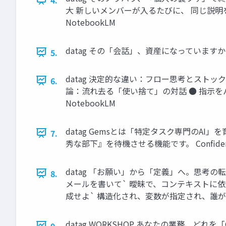
大 新しいメンバーが入るたびに、 同じ説明を繰
NotebookLM
datag その「会話」、資産になっていますか？ チ
5.
datag 決定的な違い：フロー思考とストック
6.
論：流れ去る「使い捨て」の対話 ● 指示をパッ
NotebookLM
datag Gemsとは「特定タスク専門のAI」
7.
秀な部下』を待機させる機能です。 Confidentia
datag 「お願い」から「定義」へ。思考の転換が必要です。
8.
メールを書いて` 曖昧で、コンテキストに依存
成せよ` 構造化され、変数が指定され、誰が実行しても
datag WORKSHOP あなたの業務、
9.