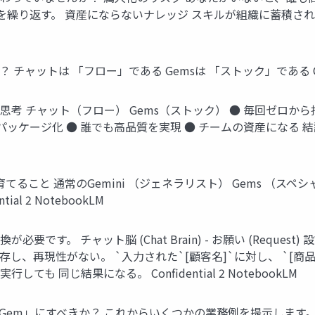
り返す。 資産にならないナレッジ スキルが組織に蓄積されず、個人 
ャットは 「フロー」である Gemsは 「ストック」である Confide
思考 チャット（フロー） Gems（ストック） ● 毎回ゼロから
ケージ化 ● 誰でも高品質を実現 ● チームの資産になる 結論：再利
を育てること 通常のGemini （ジェネラリスト） Gems （
l 2 NotebookLM
 チャット脳 (Chat Brain) - お願い (Request) 設計脳 (De
し、再現性がない。 `入力された`[顧客名]`に対し、 `[商品
 同じ結果になる。 Confidential 2 NotebookLM
どれを「Gem」にすべきか？ これからいくつかの業務例を提示しま