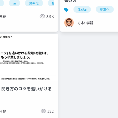
ai
効率化
壁打ち
情報整理
文脈
ロンプト
壁打ち
生成ai
効率化
 孝嗣
3.9K
小林 孝嗣
-2：聞き方のコツを追いかける
 孝嗣
522