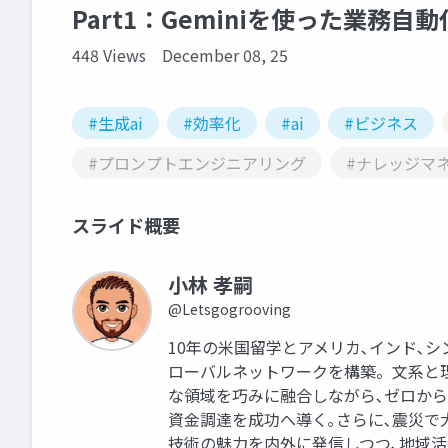
Part1：Geminiを使った業務自動
448 Views
December 08, 25
#生成ai
#効率化
#ai
#ビジネス
#プロンプトエンジニアリング
#ナレッジマ
スライド概要
小林 孝嗣
@Letsgogrooving
10年の米国留学とアメリカ､インド､
ローバルネットワークを構築。文系と理
な領域を巧みに融合しながら､ゼロから
資金調達を成功へ導く｡さらに､震災で
技術の魅力を内外に発信しつつ､地域