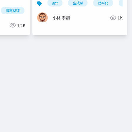
gpt
生成ai
効率化
情報
ビジネス
情報整理
小林 孝嗣
1K
1.2K