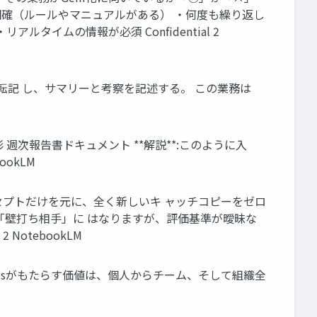
が明確（ルールやマニュアルがある） ・何度も繰り返し
タイムの情報が必須 Confidential 2
タを転記 し、サマリーと考察を記述する。 この業務は
整形 週次報告書ドキュメント **解説**:このように入
ookLM
ンセプトだけを元に、全く新しいキ ャッチコピーをゼロ
の「壁打ち相手」に はなりますが、評価基準が曖昧な
NotebookLM
tion) Gemsがもたらす価値は、個人からチーム、そして組織全