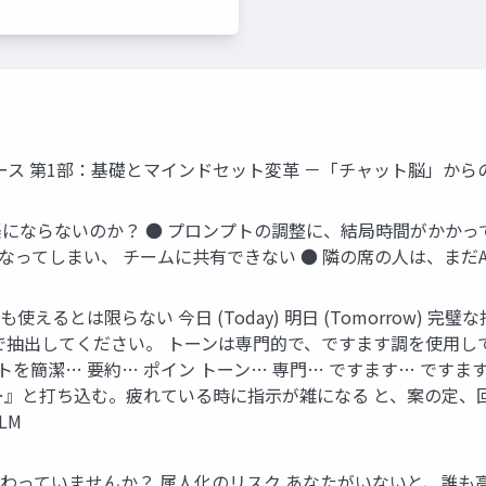
コース 第1部：基礎とマインドセット変革 －「チャット脳」からの脱却－ Co
事は楽にならないのか？ ● プロンプトの調整に、結局時間がかかっ
しまい、 チームに共有できない ● 隣の席の人は、まだAIを全く使って
使えるとは限らない 今日 (Today) 明日 (Tomorrow)
抽出してください。 トーンは専門的で、ですます調を使用して
トを簡潔… 要約… ポイン トーン… 専門… ですます… ですます
…』と打ち込む。疲れている時に指示が雑になる と、案の定、
kLM
で終わっていませんか？ 属人化のリスク あなたがいないと、誰も