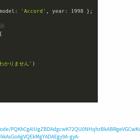
model: 
'Accord'
, year: 
1998
 };

表示


わかりません'
)

lay?#code/PQKhCgAIUgZBDAdgcwK72QU0NHqhzBkABRgeVGCw
ohkAsGoAgVQEkMgYADAEgy9A-gyA-