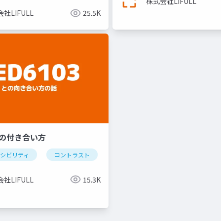
株式会社LIFULL
社LIFULL
25.5K
3との付き合い方
セシビリティ
コントラスト
wcag
apca
eering
technology
社LIFULL
15.3K