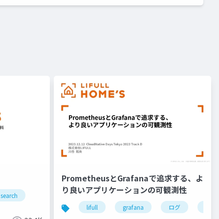
PrometheusとGrafanaで追求する、よ
り良いアプリケーションの可観測性
search
lifull
grafana
ログ
kube