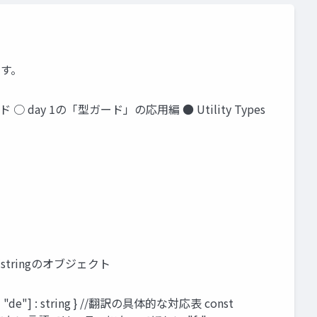
ます。
ay 1の「型ガード」の応用編 ● Utility Types
alueがstringのオブジェクト
| "de"] : string } //翻訳の具体的な対応表 const