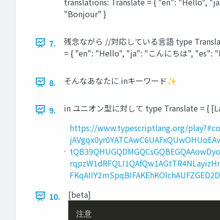
translations: Translate = { "en": "H
"Bonjour" }
残念ながら //対応している言語 type Translate = { /
7.
= { "en": "Hello", "ja": "こんにちは", "
そんなあなたに inキーワード✨
8.
in ユニオン型に対して type Translate = { [La
9.
https://www.typescriptlang.org/pl
jAVgqx0yr0YATCAwC6UAFxQUwOHUoEA
tQB39QHUGQDMGQCsGQBEGQAAowDyow
rqpzW1dRFQLI1QAfQw1AGtTR4NLayizHm
FKqAIIY2mSpqBIFAKEhKOlchAUFZGED2
[beta]
10.
注意
