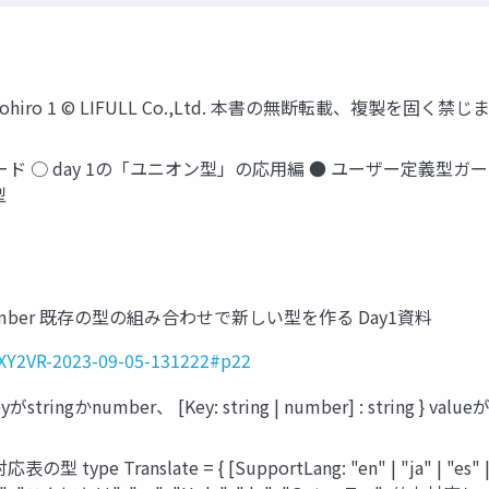
 Naohiro 1 © LIFULL Co.,Ltd. 本書の無断転載、複製を固く禁じ
○ day 1の「ユニオン型」の応用編 ● ユーザー定義型ガード ○ d
型
 | number 既存の型の組み合わせで新しい型を作る Day1資料
5XY2VR-2023-09-05-131222#p22
tringかnumber、 [Key: string | number] : string } v
e Translate = { [SupportLang: "en" | "ja" | "es" 