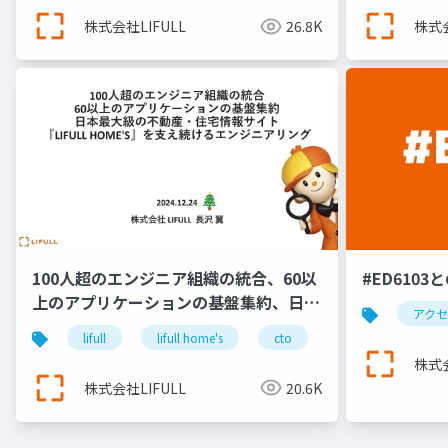
株式会社LIFULL
26.8K
株式会
100人超のエンジニア組織の統合、60以
#ED610
上のアプリケーションの基盤集約、日本
アク
最大級の不動産・住宅情報サイト
lifull
lifull home's
cto
keel
engin
『LIFULL HOME'S』を支え続けるエン
株式会
ジニアリング＿長沢翼
株式会社LIFULL
20.6K