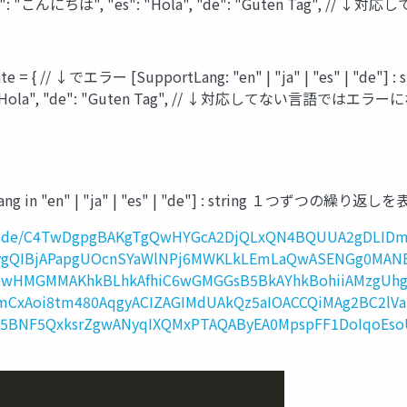
ello", "ja": "こんにちは", "es": "Hola", "de": "Guten Ta
/ ↓でエラー [SupportLang: "en" | "ja" | "es" | "de"] : str
es": "Hola", "de": "Guten Tag", // ↓対応してない言語ではエラー
ng in "en" | "ja" | "es" | "de"] : string １つずつの繰り
ay?#code/C4TwDgpgBAKgTgQwHYGcA2DjQLxQN4BQUUA2gDLID
vgQIBjAPapgUOcnSYaWlNPj6MWKLkLEmLaQwASENGg0MAN
HMGMMAKhkBLhkAfhiC6wGMGGsB5BkAYhkBohiiAMzgUhg
CxAoi8tm480AqgyACIZAGIMdUAkQz5aIOACCQiMAg2BC2lVa
D5BNF5QxksrZgwANyqIXQMxPTAQAByEA0MpspFF1DoIqoEs