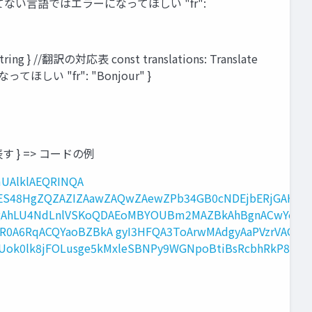
g", // ↓対応してない言語ではエラーになってほしい "fr":
ing } //翻訳の対応表 const translations: Translate
になってほしい "fr": "Bonjour" }
返しを表す } => コードの例
mUAlklAEQRINQA
ES48HgZQZAZIZAawZAQwZAewZPb34GB0cNDEjbERjGAHEA
AhLU4NdLnlVSKoQDAEoMBYOUBm2MAZBkAhBgnACwYe-
R0A6RqACQYaoBZBkA gyI3HFQA3ToArwMAdgyAaPVzrVAGiag
oUok0lk8jFOLusge5kMxleSBNPy9WGNpoBtiBsRcbhRkP8wX