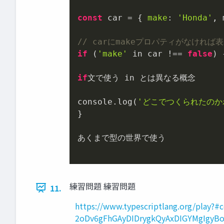
const
 car = { 
make
: 
'Honda'
, 
// carにmakeプロパティがなければ
if
 (
'make'
 in car !== 
false
) {
if
文で使う in とは異なる概念

console.log(
'どこでつくられたのか
}

あくまで型の世界で使う

練習問題 練習問題
11.
https://www.typescriptlang.org/p
2oDv6gFhGAyDIDrygkQyAxDIGYMgIgyB