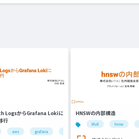
ch LogsからGrafana Lokiに
HNSWの内部構造
移行
lifull
hnsw
lifull
aws
grafana
ログ