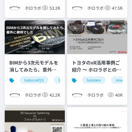
ホロラボ
53.2K
ホロラボ
47.5K
BIMから3次元モデルを
トヨタのxR活用事例ご
消してみたら、意外に
紹介 ～ ホロラボとの開
便利でした
発秘話を中心に (ホロラ
holoconf23
bim
hololens
mixed real
ボカンファレンス 2022
トヨタ自動車株式会社
ホロラボ
42.2K
ホロラボ
40K
栢野様 発表スライド)