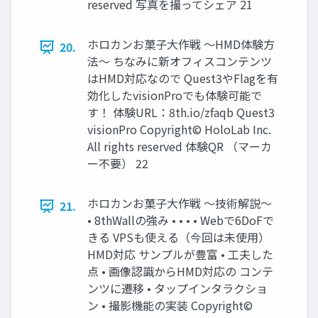
reserved 写真を撮ってシェア 21
ホロカンお菓子大作戦 ～HMD体験方
20.
法～ ちなみに新オフィスコンテンツ
はHMD対応なので Quest3やFlagを有
効化したvisionProでも体験可能で
す！ 体験URL：8th.io/zfaqb Quest3
visionPro Copyright© HoloLab Inc.
All rights reserved 体験QR （マーカ
ー不要） 22
ホロカンお菓子大作戦 ～技術解説～
21.
• 8thWallの強み • • • • Webで6DoFで
きる VPSも使える（今回は未使用）
HMD対応 サンプルが豊富 • 工夫した
点 • 画像認識からHMD対応の コンテ
ンツに遷移 • タップインタラクショ
ン • 撮影機能の実装 Copyright©