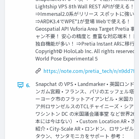
Lightship VPS 8th Wall REST APIが使える！
⇒Immersal2.0系がリリース スポットに強い
⇒ARDK3.4でWPE*1が登場 Webで使える！
Geospatial API Vuforia Area Target Pretia
ャン不要！ 安心の精度と 豊富な対応端末！ 
独自機能が多い！ ⇒Pretia Instant ARに移行
Copyright© HoloLab Inc. All rights reserved
World Pose Experimental 5
https://note.com/pretia_tech/n/n9dd7f8
Snapchat の VPS • Landmarker • 英国ロ
6.
ンガム宮殿 • フランス、パリのエッフェル塔 •
ーヨーク市のフラットアイアンビル • 米国カ
ア州ロサンゼルスのTCLチャイニーズ・シアター
ワシントン DC の米国議会議事堂 など世界26
本には今はない） • Custom Location AR •
紹介 • City-Scale AR • ロンドン、ロサンゼ
タウン、サンタモニカをサポート 参考：