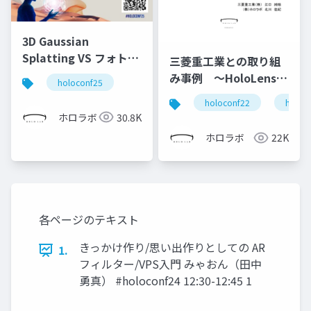
3D Gaussian
Splatting VS フォトグ
三菱重工業との取り組
ラメトリ
み事例 ～HoloLensな
holoconf25
どを活用した現場向け
holoconf22
holole
コミュニケーションツ
ホロラボ
30.8K
ールの開発～
ホロラボ
22K
各ページのテキスト
きっかけ作り/思い出作りとしての AR
1.
フィルター/VPS入門 みゃおん（田中
勇真） #holoconf24 12:30-12:45 1