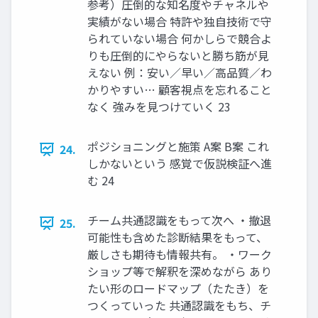
参考）圧倒的な知名度やチャネルや
実績がない場合 特許や独自技術で守
られていない場合 何かしらで競合よ
りも圧倒的にやらないと勝ち筋が見
えない 例：安い／早い／高品質／わ
かりやすい… 顧客視点を忘れること
なく 強みを見つけていく 23
ポジショニングと施策 A案 B案 これ
24.
しかないという 感覚で仮説検証へ進
む 24
チーム共通認識をもって次へ ・撤退
25.
可能性も含めた診断結果をもって、
厳しさも期待も情報共有。 ・ワーク
ショップ等で解釈を深めながら あり
たい形のロードマップ（たたき）を
つくっていった 共通認識をもち、チ