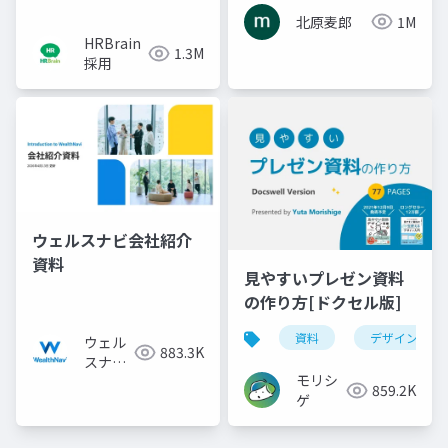
北原麦郎
1M
HRBrain
1.3M
採用
ウェルスナビ会社紹介
資料
見やすいプレゼン資料
の作り方[ドクセル版]
資料
デザイン
ウェル
883.3K
スナビ
モリシ
株式会
859.2K
ゲ
社