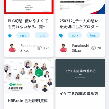
PLG幻想~使いやすくて
250212_チームの想い
も売れないから、売る
を大切にしたプロダク
ために考えなきゃいけ
トマネジメント
sigfy
fusic
slg
sigfy
fusic
ないこと。~（Fusic
Biz live vol.1）
Funakoshi
Funakoshi
3.7K
2K
Sikao
Sikao
イケてる起業の進め方
HRBrain 会社説明資料