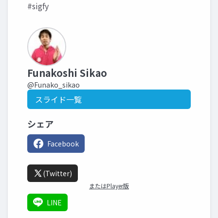
#sigfy
Funakoshi Sikao
@Funako_sikao
スライド一覧
シェア
Facebook
(Twitter)
またはPlayer版
LINE