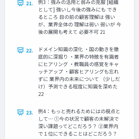
例3：強みの活用と弱みの克服 [組織
21.
として] 強いし今後の強みにも でき
るところ 目の前の顧客理解は 強い
が、業界全体の 理解は弱い 弱いが 今
後の展開も考えて 必要不可 21
ドメイン知識の深化 ・国の動きを徹
22.
底的に深掘り ・業界の特徴を有識者
にヒアリング ・教職員の感覚をキャ
ッチアップ ・顧客ヒアリングも忘れ
ずに 業界内の未来について （少しだ
け）予測できる程度に知識を深めた
22
例4：もっと売れるためにはの視点と
23.
して… ①今の状況で顧客の未解決で
深い課題ってどこだろう？ ②業界内
で１位にできることはどこだろう？