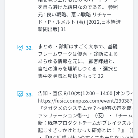
を自ら避けた結果なのである。 参照
元 : 良い戦略、悪い戦略 リチャー
ド・P・ルメルト (著) [2012,日本経済
新聞出版] 31
まとめ ・診断はすごく大事で、基礎
32.
フレームワークは優秀 ・診断による
あらゆる情報を元に、 顧客課題と、
自社の強みを理解しつくる ・選択と
集中を勇気と覚悟をもって 32
告知・宣伝 8/10(木)12:00 – 14:00 [オンライ
33.
https://fusic.connpass.com/event/290387/
『タガタメのシステムか？～顧客の声を聴く
ァシリテーション術～』（仮） ・『チーム革
新：既存プロダクトチームがブレイクスルー
起こすきっかけとなった研修とは！？』（仮
・『PLG幻想 : 使いやすくても売れないから