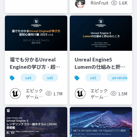
RiinFruit
1.6K
猫でも分かるUnreal
Unreal Engine5
Engineの学び方 - 超初
Lumenの仕組みと肝心
心者向け編 - 2023 v1.0
なところ
ue4
ue5
ue-beginner
ue5
ue-rendering
エピック
エピック
1.7M
1.5M
ゲームズ
ゲームズ
ジャパン
ジャパン