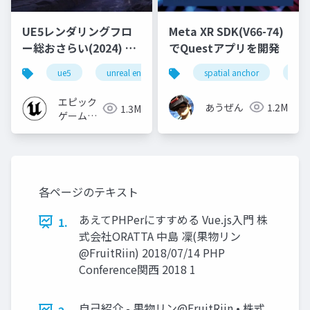
UE5レンダリングフロ
Meta XR SDK(V66-74)
ー総おさらい(2024) 基
でQuestアプリを開発
礎編！
ue5
unreal engine
ue-rendering
spatial anchor
unit
[CEDEC+KYUSHU
2024]
エピック
あうぜん
1.2M
1.3M
ゲームズ
ジャパン
各ページのテキスト
あえてPHPerにすすめる Vue.js入門 株
1.
式会社ORATTA 中島 凜(果物リン
@FruitRiin) 2018/07/14 PHP
Conference関西 2018 1
自己紹介 - 果物リン@FruitRiin • 株式