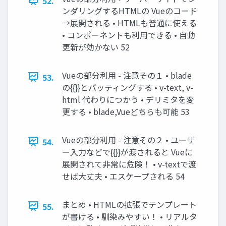
52.
ンダリングするHTMLの Vueのコード
→展開される • HTMLも普通に使える
• コンポーネントも利用できる • 自動
更新が効かない 52
Vueの部分利用 - 注意その１ • blade
53.
の{{}}とバッティングする • v-text, v-
html 代わりにつかう • デリミタを変
更する • blade,Vueどちらも可能 53
Vueの部分利用 - 注意その２ • ユーザ
54.
ー入力などで{{}}が渡されると Vueに
展開されて非常に危険！ • v-textで渡
せば大丈夫 • エスケープされる 54
まとめ • HTMLの拡張でテンプレート
55.
が書ける • 馴染みやすい！ • リアルタ