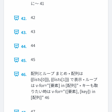
に〜 41
42
42.
43
43.
44
44.
45
45.
配列とループ まとめ • 配列は
46.
{{lists[0]}}, {{lists[1]}} で表示 • ループ
は v-for="[要素] in [配列]" • キーも取
りたい時は v-for="([要素], [key]) in
[配列]" 46
47