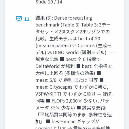
Slide 10 / 14
結果 (3): Dense forecasting
11.
benchmark (Table 3) Table 3: 3デー
タセット×2タスク×2ホリゾンでの
比較。生成モデルは best-of-20
(mean in parens) vs Cosmos (生成モ
デル) vs DINO-world (識別モデル) —
誠実な比較 ■ best: 全 6 指標で
DeltaWorld が勝利 ■ best: 全指標で
大幅に上回る (多様性の効果) ■
mean: 5/6 で 勝利 または 同等 ■
mean: Cityscapes で わずかに勝ち,
VSPW/KITTI で わずかに負け — ほぼ
同等 ■ FLOPs 2,000× 少ない, パラ
メータ 35× 少ない ■ 誠実な要約:
「平均品質は同等のまま, 多様性を追
加」 ■ best−mean ギャップが
Cosmosより大 → 意味のある多様性