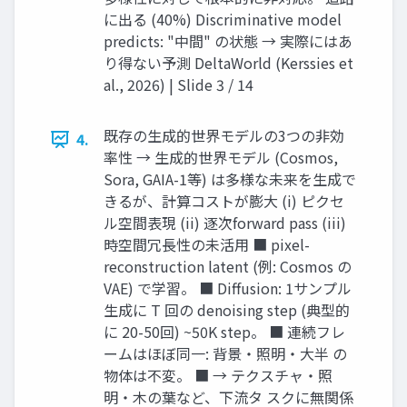
に出る (40%) Discriminative model
predicts: "中間" の状態 → 実際にはあ
り得ない予測 DeltaWorld (Kerssies et
al., 2026) | Slide 3 / 14
既存の生成的世界モデルの3つの非効
4.
率性 → 生成的世界モデル (Cosmos,
Sora, GAIA-1等) は多様な未来を生成で
きるが、計算コストが膨大 (i) ピクセ
ル空間表現 (ii) 逐次forward pass (iii)
時空間冗長性の未活用 ■ pixel-
reconstruction latent (例: Cosmos の
VAE) で学習。 ■ Diffusion: 1サンプル
生成に T 回の denoising step (典型的
に 20-50回) ~50K step。 ■ 連続フレ
ームはほぼ同一: 背景・照明・大半 の
物体は不変。 ■ → テクスチャ・照
明・木の葉など、下流タ スクに無関係