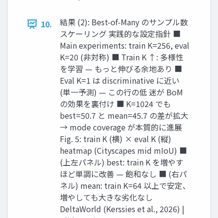
結果 (2): Best-of-Many のサンプル数
10.
スケーリング 実践的な設定指針 ■
Main experiments: train K=256, eval
K=20 (非対称) ■ Train K ↑: 多様性
を学習 — もっと伸びる余地あり ■
Eval K=1 は discriminative に近い
(単一予測) — この行の低 迷が BoM
の効果を裏付け ■ K=1024 でも
best=50.7 と mean=45.7 の差が拡大
→ mode coverage が本質的に進展
Fig. 5: train K (横) × eval K (縦)
heatmap (Cityscapes mid mIoU) ■
(上左パネル) best: train K を増やす
ほど単調に改善 — 飽和なし ■ (右パ
ネル) mean: train K=64 以上で安定、
増やしても大きな劣化なし
DeltaWorld (Kerssies et al., 2026) |