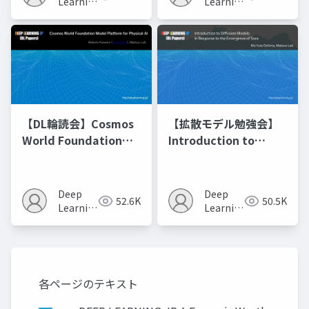
の進化的最適化
Learning
Learning
JP
JP
【DL輪読会】Cosmos
【拡散モデル勉強会】
World Foundation
Introduction to
Model Platform for
Diffusion Models
Physical AI
Deep
Deep
52.6K
50.5K
Learning
Learning
JP
JP
各ページのテキスト