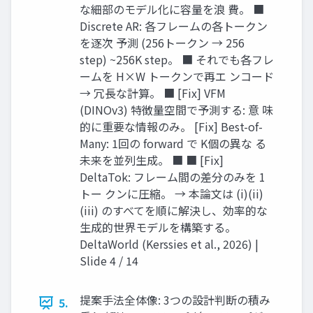
な細部のモデル化に容量を浪 費。 ■
Discrete AR: 各フレームの各トークン
を逐次 予測 (256トークン → 256
step) ~256K step。 ■ それでも各フレ
ームを H×W トークンで再エ ンコード
→ 冗長な計算。 ■ [Fix] VFM
(DINOv3) 特徴量空間で予測する: 意 味
的に重要な情報のみ。 [Fix] Best-of-
Many: 1回の forward で K個の異な る
未来を並列生成。 ■ ■ [Fix]
DeltaTok: フレーム間の差分のみを 1
トー クンに圧縮。 → 本論文は (i)(ii)
(iii) のすべてを順に解決し、効率的な
生成的世界モデルを構築する。
DeltaWorld (Kerssies et al., 2026) |
Slide 4 / 14
提案手法全体像: 3つの設計判断の積み
5.