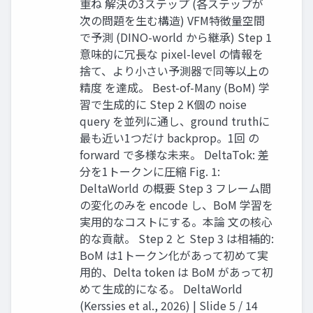
重ね 解決の3ステップ (各ステップが
次の問題を生む構造) VFM特徴量空間
で予測 (DINO-world から継承) Step 1
意味的に冗長な pixel-level の情報を
捨て、より小さい予測器で同等以上の
精度 を達成。 Best-of-Many (BoM) 学
習で生成的に Step 2 K個の noise
query を並列に通し、ground truthに
最も近い1つだけ backprop。1回 の
forward で多様な未来。 DeltaTok: 差
分を1トークンに圧縮 Fig. 1:
DeltaWorld の概要 Step 3 フレーム間
の変化のみを encode し、BoM 学習を
実用的なコストにする。本論 文の核心
的な貢献。 Step 2 と Step 3 は相補的:
BoM は1トークン化があって初めて実
用的、Delta token は BoM があって初
めて生成的になる。 DeltaWorld
(Kerssies et al., 2026) | Slide 5 / 14