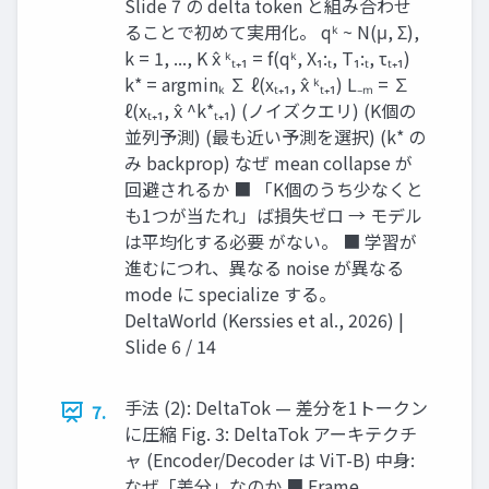
Slide 7 の delta token と組み合わせ
ることで初めて実用化。 qᵏ ~ N(μ, Σ),
k = 1, ..., K x̂ ᵏₜ₊₁ = f(qᵏ, X₁:ₜ, T₁:ₜ, τₜ₊₁)
k* = argminₖ ∑ ℓ(xₜ₊₁, x̂ ᵏₜ₊₁) L₋ₘ = ∑
ℓ(xₜ₊₁, x̂ ^k*ₜ₊₁) (ノイズクエリ) (K個の
並列予測) (最も近い予測を選択) (k* の
み backprop) なぜ mean collapse が
回避されるか ■ 「K個のうち少なくと
も1つが当たれ」ば損失ゼロ → モデル
は平均化する必要 がない。 ■ 学習が
進むにつれ、異なる noise が異なる
mode に specialize する。
DeltaWorld (Kerssies et al., 2026) |
Slide 6 / 14
手法 (2): DeltaTok — 差分を1トークン
7.
に圧縮 Fig. 3: DeltaTok アーキテクチ
ャ (Encoder/Decoder は ViT-B) 中身:
なぜ「差分」なのか ■ Frame