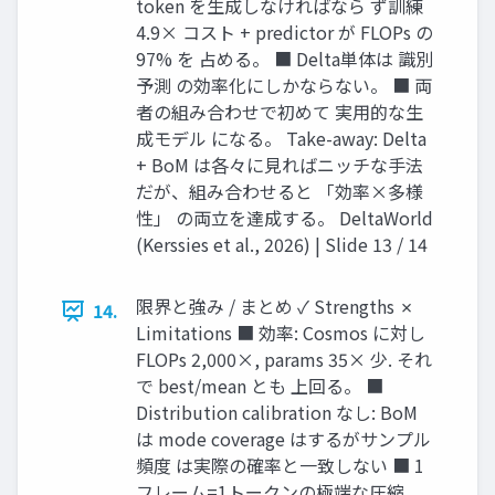
token を生成しなければなら ず訓練
4.9× コスト + predictor が FLOPs の
97% を 占める。 ■ Delta単体は 識別
予測 の効率化にしかならない。 ■ 両
者の組み合わせで初めて 実用的な生
成モデル になる。 Take-away: Delta
+ BoM は各々に見ればニッチな手法
だが、組み合わせると 「効率×多様
性」 の両立を達成する。 DeltaWorld
(Kerssies et al., 2026) | Slide 13 / 14
限界と強み / まとめ ✓ Strengths ✗
14.
Limitations ■ 効率: Cosmos に対し
FLOPs 2,000×, params 35× 少. それ
で best/mean とも 上回る。 ■
Distribution calibration なし: BoM
は mode coverage はするがサンプル
頻度 は実際の確率と一致しない ■ 1
フレーム=1トークンの極端な圧縮