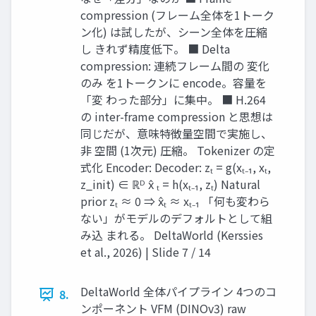
compression (フレーム全体を1トーク
ン化) は試したが、シーン全体を圧縮
し きれず精度低下。 ■ Delta
compression: 連続フレーム間の 変化
のみ を1トークンに encode。容量を
「変 わった部分」に集中。 ■ H.264
の inter-frame compression と思想は
同じだが、意味特徴量空間で実施し、
非 空間 (1次元) 圧縮。 Tokenizer の定
式化 Encoder: Decoder: zₜ = g(xₜ₋₁, xₜ,
z_init) ∈ ℝᴰ x̂ ₜ = h(xₜ₋₁, zₜ) Natural
prior zₜ ≈ 0 ⇒ x̂ₜ ≈ xₜ₋₁ 「何も変わら
ない」がモデルのデフォルトとして組
み込 まれる。 DeltaWorld (Kerssies
et al., 2026) | Slide 7 / 14
DeltaWorld 全体パイプライン 4つのコ
8.
ンポーネント VFM (DINOv3) raw