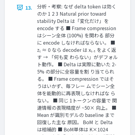
分析・考察: なぜ delta token は効く
13.
のか 1 2 3 Natural prior toward
stability Delta は「変化だけ」を
encode する ■ Frame compression
はシーン全体 (100%) を関わる 部分
に encode しなければならない。 ■
zₜ ≈ 0 なら decoder は xₜ₋₁ をよく返
す → 「何も変 わらない」がデフォル
ト動作。 ■ Delta は実際に動いた 2-
5% の部分に全容量を割 り当てられ
る。 ■ Frame compression ではそ
うはいかず、毎フレー ムでシーン全
体を能動的に再表現しなければな ら
ない。 ■ 同じ 1トークンの容量で 関
連情報の表現精度が ~50× 向上。 ■
Mean が識別モデルの baseline まで
回復した主な 原因。 BoM と Delta
は相補的 ■ BoM単体は K×1024