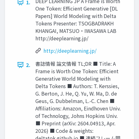
DEEP LEARNING JP A Frame is Worth
1.
One Token: Efficient Generative [DL
Papers] World Modeling with Delta
Tokens Presenter: TSOGBADRAKH
KHANGAI, MATSUO・IWASAWA LAB
http://deeplearning.jp/
http://deeplearning.jp/
書誌情報 論文情報 TL;DR ■ Title: A
2.
Frame is Worth One Token: Efficient
Generative World Modeling with
Delta Tokens ■ Authors: T. Kerssies,
G. Berton, J. He, Q. Yu, W. Ma, D. de
Geus, G. Dubbelman, L.-C. Chen ■
Affiliations: Amazon, Eindhoven Univ.
of Technology, Johns Hopkins Univ.
■ Preprint (arXiv: 2604.04913, Apr.
2026) ■ Code & weights:
deltatok.github.io ■ 連続フレーム間