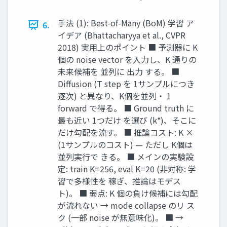
手法 (1): Best-of-Many (BoM) 学習 ア
6.
イデア (Bhattacharyya et al., CVPR
2018) 実用上のポイント ■ 予測器に K
個の noise vector を入力し、K 通りの
未来候補を 並列に 出力 する。 ■
Diffusion (T step を 1サンプルにつき
逐次) と異なり、K個を並列・ 1
forward で得る。 ■ Ground truth に
最も近い 1つだけ を選び (k*)、そこに
だけ勾配を流す。 ■ 推論コスト: K ×
(1サンプルのコスト) — ただし K個は
並列実行で きる。 ■ メインの実験設
定: train K=256, eval K=20 (非対称: 学
習で多様性を 稼ぎ、推論はモデス
ト)。 ■ 弱点: K 個の負け候補には勾配
が流れない → mode collapse のリ ス
ク (一部 noise が無意味化)。 ■ →