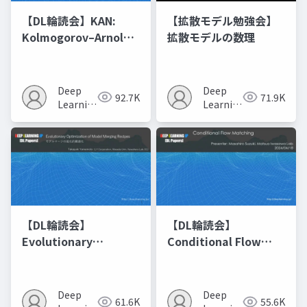
【DL輪読会】KAN:
【拡散モデル勉強会】
Kolmogorov–Arnold
拡散モデルの数理
Networks
Deep
Deep
92.7K
71.9K
Learning
Learning
JP
JP
【DL輪読会】
【DL輪読会】
Evolutionary
Conditional Flow
Optimization of
Matching
Model Merging
Recipes モデルマージ
Deep
Deep
61.6K
55.6K