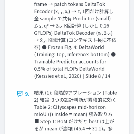
frame → patch tokens DeltaTok
Encoder (xₜ₋₁, xₜ) → zₜ 1回だけ計算し
全 sample で共有 Predictor (small)
Z₁:ₜ, qᵏ → ẑₜ₊₁ K回計算 (しかし 0.26
GFLOPs) DeltaTok Decoder (xₜ, ẑₜ₊₁)
→ x̂ₜ₊₁ K回計算 (コンテキスト長に不依
存) ● Frozen Fig. 4: DeltaWorld
(Training: top, Inference: bottom) ●
Trainable Predictor accounts for
0.5% of total FLOPs DeltaWorld
(Kerssies et al., 2026) | Slide 8 / 14
結果 (1): 段階的アブレーション (Table
9.
2) 結論: 3つの設計判断が累積的に効く
Table 2: Cityscapes mid-horizon
mIoU (() inside = mean) 読み取り方
■ Step 1: BoM だけだと best は上が
るが mean が崩壊 (45.4 → 31.1)。多