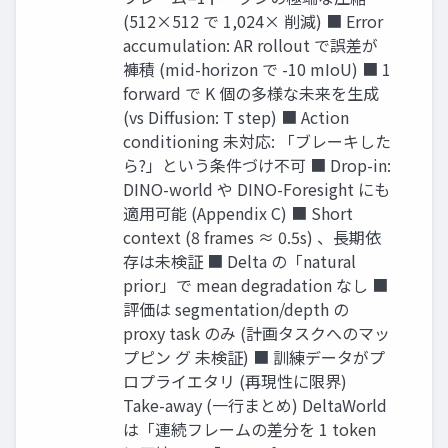
(512×512 で 1,024× 削減) ■ Error
accumulation: AR rollout で誤差が
褲積 (mid-horizon で -10 mIoU) ■ 1
forward で K 個の多様な未来を生成
(vs Diffusion: T step) ■ Action
conditioning 未対応: 「ブレーキした
ら?」という条件づけ不可 ■ Drop-in:
DINO-world や DINO-Foresight にも
適用可能 (Appendix C) ■ Short
context (8 frames ≈ 0.5s) 、長期依
存は未検証 ■ Delta の「natural
prior」で mean degradation なし ■
評価は segmentation/depth の
proxy task のみ (計画タスクへのマッ
プピン グ 未検証) ■ 訓練データがプ
ロプライエタリ (再現性に限界)
Take-away (一行まとめ) DeltaWorld
は「連続フレームの差分を 1 token