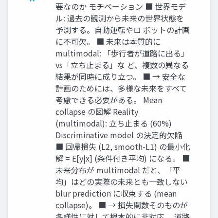
要なのか モチベーション ■ 世界モデ
ル: 過去の観測から未来の世界状態を
予測する。自動運転やロ ボットの計画
に不可欠。 ■ 未来は本質的に
multimodal: 「歩行者が道路に出る」
vs「立ち止まる」な ど、複数の異なる
結果が同時に成り立つ。 ■ → 安全な
計画のためには、多様な未来をすべて
考慮できる必要がある。 Mean
collapse の図解 Reality
(multimodal): 立ち止まる (60%)
Discriminative model の決定的欠陥
■ 回帰損失 (L2, smooth-L1) の最小化
解 = E[y|x] (条件付き平均) になる。 ■
未来分布が multimodal だと、「平
均」はどの実際の未来とも一致しない
blur prediction に収束する (mean
collapse)。 ■ → 損失関数そのものが
多様性に対して根本的に非対応。 道路