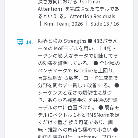
深さ方向における「softmax
Attention」を完成させたモデルであ
るといえ る。 Attention Residuals
｜ Kimi Team, 2026 ｜ Slide 13 / 16
限界と強み Strengths ● 48Bパラメ
14.
ータの MoEモデルを用い、 1.4兆ト
ークンの膨 大なデータで訓練してそ
の効果を証明している。 ● 全14種の
ベンチマークで Baselineを上回り、
言語理解か ら数学、コード生成まで
分野を問わず一貫して改善す る。 ●
シーケンスと深さの類似性に基づ
き、あらゆる残差手法 を共通の理論
モデルの中に位置づけた。 ● 既存モ
デルにベクトル 1本とRMSNormを足
すだけで置き 換え可能であり、訓
練・推論への負荷も極めて小さい ●
動的な重み付け、 softmax、ブロッ