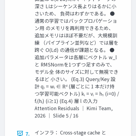
深さ Lはシーケンス長よりはるかに小
さいため、 負荷はわずかである。 ●
通常の学習ではバックプロパゲーショ
ン用 のメモリを再利用できるため、
追加メモリはほぼ不要だが、大規模訓
練 （パイプライン並列など）では層を
跨ぐ O(Ld) の通信が課題となる。 ●
追加パラメータは各層にベクトル w_l
と RMSNormを1つずつ足すのみで、
モデル全 体のサイズに対して無視でき
るほど 小さい。 (Eq.3) Query/Key 設
計 qₗ = wₗ ∈ ℝᵈ (層ごとに 1 本だけ持
つ学習可能ベクトル) kᵢ = vᵢ = h₁ (i=0) /
fᵢ(hᵢ) (i≥1) (Eq.4) 層 l の入力
Attention Residuals ｜ Kimi Team,
2026 ｜ Slide 5 / 16
インフラ： Cross-stage cache と
7.