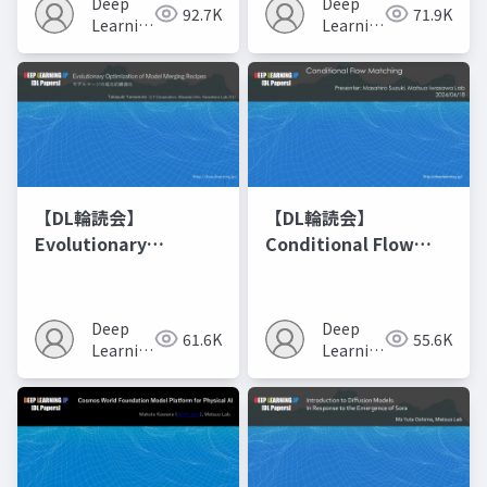
Deep
Deep
92.7K
71.9K
Learning
Learning
JP
JP
【DL輪読会】
【DL輪読会】
Evolutionary
Conditional Flow
Optimization of
Matching
Model Merging
Recipes モデルマージ
Deep
Deep
61.6K
55.6K
の進化的最適化
Learning
Learning
JP
JP