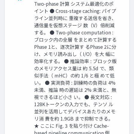
Two-phase 計算 システム最適化のポ
イント ● Cross-stage caching: パイプ
ライン並列時に 重複する送信を省き、
通信量を仮想ステージ 数（V）倍削減
する。 ● Two-phase computation :
ブロック内の全層 をまとめて計算する
Phase 1と、逐次計算す るPhase 2に分
け、メモリ読み出し（ I/O）を大 幅に
効率化する。 ● 推論効率 : ブロック版
のメモリアクセス量は 約 5.5d で、類
似手法（ mHC）の約 1/6 と極 めて低
い。 ● 実測負荷 : 訓練時の負荷は 4%
未満、推論 時の遅延は 2% 未満と、無
視できるほど小さ い。 ● 長文対応 :
128Kトークンの入力でも、テンソ ル
並列を活用してデバイスあたりのメモ
リ消 費を約 1.9GB まで抑制できる。
★ ここに Fig. 3 を貼り付け Cache-
based pipeline communication 例