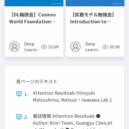
【DL輪読会】Cosmos
【拡散モデル勉強会】
World Foundation
Introduction to
Model Platform for
Diffusion Models
Physical AI
Deep
Deep
52.6K
50.5K
Learning
Learning
JP
JP
各ページのテキスト
Attention Residuals Hiroyuki
1.
Matsushima, Matsuo・Iwasawa Lab 1
書誌情報 Attention Residuals ●
2.
Author: Kimi Team, Guangyu Chen,et