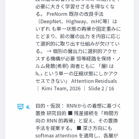
必要に大きく学習せざるを得なくな
る。 PreNorm 既存の改良手法
（DeepNet、Highway、mHC等）は
いずれ も単一状態の再帰か固定重みに
とどまり、前の層の出力 を内容に応じ
て選択的に取り出す仕組みが欠けてい
る。 → 個別の層出力に選択的アクセ
スする機構が必要 恒等経路を保持・ノ
ルム発散(希釈) 両者ともに 「層l は
hₗ₋₁ という単一の圧縮状態にしかアク
セスできない」 Attention Residuals
｜ Kimi Team, 2026 ｜ Slide 2 / 16
目的・仮説： RNNからの着想に基づく
4.
置換 研究目的 ■ 残差接続を「時間方
向の RNN 的再帰」と捉え、その置換
手法を提案する。 ■ 深さ方向にも
softmax attention を適用し、各層が