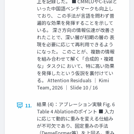
上を記録した。 ■ CMMLUやC-Evalと
いった中国語ベンチマークも向上し
ており、 この手法が言語を問わず普
遍的な効果を発揮することを示して
いる。 深さ方向の情報伝達が改善さ
れたことで、深い層が初期の層の 表
現を必要に応じて再利用できるよう
になった。 このことが、複数の情報
を組み合わせて解く「合成的・複雑
な」タスクに おいて、特に高い効果
を発揮したという仮説を裏付けてい
る。 Attention Residuals ｜ Kimi
Team, 2026 ｜ Slide 10 / 16
結果 (4)：アブレーション実験 Fig. 6
11.
Table 4 Ablationのポイント ■ 入力
に応じて動的に重みを変える仕組み
が不可欠であり、固定重みの手法
（DenseFormer等）を上回る。重み