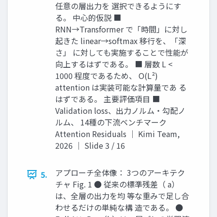
任意の層出力を 選択できるようにす
る。 中心的仮説 ■
RNN→Transformer で「時間」に対し
起きた linear→softmax 移行を、「深
さ」 に対しても実施することで性能が
向上するはずである。 ■ 層数 L <
1000 程度であるため、 O(L²)
attention は実装可能な計算量であ る
はずである。 主要評価項目 ■
Validation loss、出力ノルム・勾配ノ
ルム、 14種の下流ベンチマーク
Attention Residuals ｜ Kimi Team,
2026 ｜ Slide 3 / 16
アプローチ全体像： 3つのアーキテク
5.
チャ Fig. 1 ● 従来の標準残差（ a）
は、全層の出力を均 等な重みで足し合
わせるだけの単純な構 造である。 ●