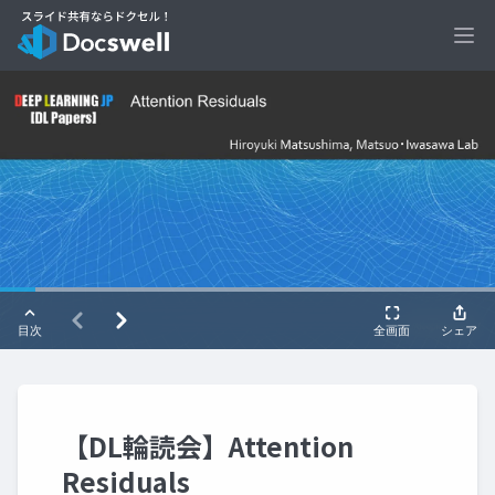
Ope
【DL輪読会】Attention
Residuals