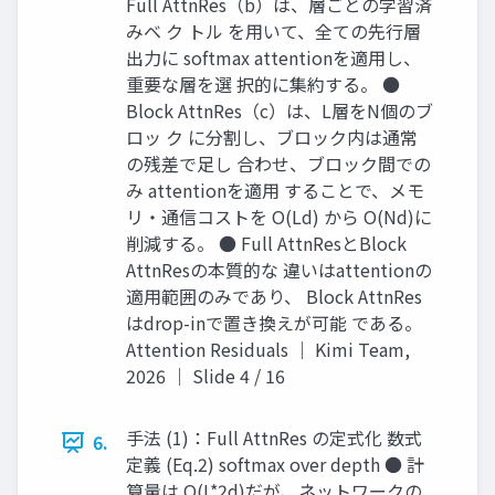
Full AttnRes（b）は、層ごとの学習済
みベ ク トル を用いて、全ての先行層
出力に softmax attentionを適用し、
重要な層を選 択的に集約する。 ●
Block AttnRes（c）は、L層をN個のブ
ロッ ク に分割し、ブロック内は通常
の残差で足し 合わせ、ブロック間での
み attentionを適用 することで、メモ
リ・通信コストを O(Ld) から O(Nd)に
削減する。 ● Full AttnResとBlock
AttnResの本質的な 違いはattentionの
適用範囲のみであり、 Block AttnRes
はdrop-inで置き換えが可能 である。
Attention Residuals ｜ Kimi Team,
2026 ｜ Slide 4 / 16
手法 (1)：Full AttnRes の定式化 数式
6.
定義 (Eq.2) softmax over depth ● 計
算量は O(L*2d)だが、ネットワークの