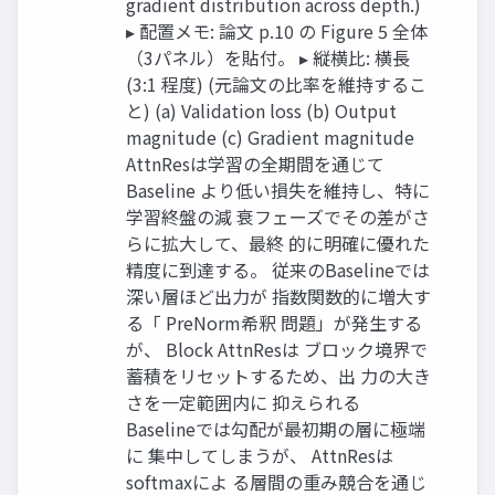
gradient distribution across depth.)
▸ 配置メモ: 論文 p.10 の Figure 5 全体
（3パネル）を貼付。 ▸ 縦横比: 横長
(3:1 程度) (元論文の比率を維持するこ
と) (a) Validation loss (b) Output
magnitude (c) Gradient magnitude
AttnResは学習の全期間を通じて
Baseline より低い損失を維持し、特に
学習終盤の減 衰フェーズでその差がさ
らに拡大して、最終 的に明確に優れた
精度に到達する。 従来のBaselineでは
深い層ほど出力が 指数関数的に増大す
る「 PreNorm希釈 問題」が発生する
が、 Block AttnResは ブロック境界で
蓄積をリセットするため、出 力の大き
さを一定範囲内に 抑えられる
Baselineでは勾配が最初期の層に極端
に 集中してしまうが、 AttnResは
softmaxによ る層間の重み競合を通じ