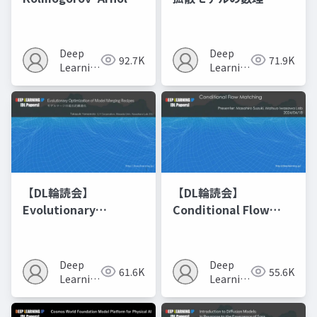
Networks
Deep
Deep
92.7K
71.9K
Learning
Learning
JP
JP
【DL輪読会】
【DL輪読会】
Evolutionary
Conditional Flow
Optimization of
Matching
Model Merging
Recipes モデルマージ
Deep
Deep
61.6K
55.6K
の進化的最適化
Learning
Learning
JP
JP