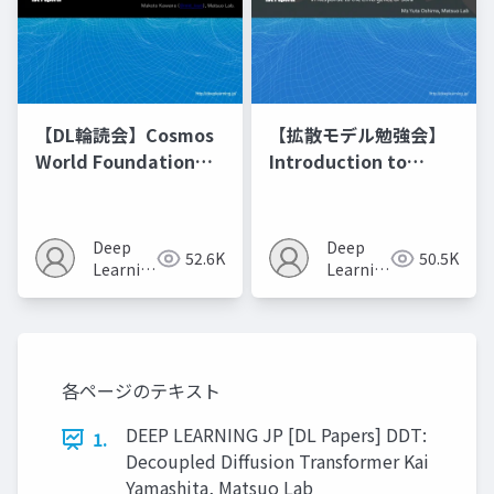
【DL輪読会】Cosmos
【拡散モデル勉強会】
World Foundation
Introduction to
Model Platform for
Diffusion Models
Physical AI
Deep
Deep
52.6K
50.5K
Learning
Learning
JP
JP
各ページのテキスト
DEEP LEARNING JP [DL Papers] DDT:
1.
Decoupled Diffusion Transformer Kai
Yamashita, Matsuo Lab