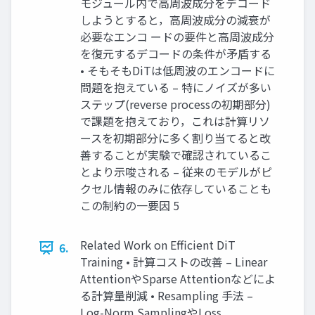
モジュール内で高周波成分をデコード
しようとすると，高周波成分の減衰が
必要なエンコ ードの要件と高周波成分
を復元するデコードの条件が矛盾する
• そもそもDiTは低周波のエンコードに
問題を抱えている – 特にノイズが多い
ステップ(reverse processの初期部分)
で課題を抱えており，これは計算リソ
ースを初期部分に多く割り当てると改
善することが実験で確認されているこ
とより示唆される – 従来のモデルがピ
クセル情報のみに依存していることも
この制約の一要因 5
Related Work on Efficient DiT
6.
Training • 計算コストの改善 – Linear
AttentionやSparse Attentionなどによ
る計算量削減 • Resampling 手法 –
Log-Norm SamplingやLoss