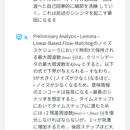
波へと自己回帰的に細部を洗練 してい
く，これは前述のジレンマを起こす要
因になる 8
Preliminary Analysis • Lemma –
9.
Linear-Based Flow-Matchngのノイズ
スケジューラにおいて時刻tで保持され
る最大周波数 𝑓𝑚𝑎𝑥 (𝑡)は，クリーンデー
タの最大周波数を𝐾𝑓𝑟𝑒𝑞 とすると，以下
の式で下界が与えられる – すなわち，
tが大きく(ノイズが少なく)なるほど，
• ノイズが少なくなるため，意味情報
のエンコードは容易になる • 最悪のシ
ナリオを想定すると，タイムステップt
においてタイムステップsに進むため
には 𝑡 2 残差周波数𝑓𝑚𝑎𝑥 𝑠 − 𝑓𝑚𝑎𝑥 (𝑡)を復
元しなければならないが， 1−𝑡 が急激
に増加するため ，後段ステップほど大