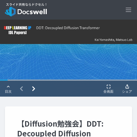
Ope
【Diffusion勉強会】DDT:
Decoupled Diffusion