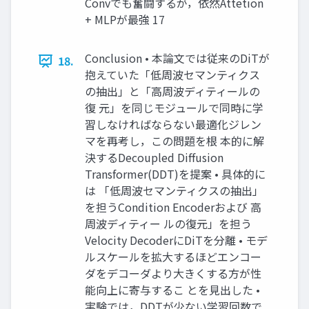
Convでも奮闘するが，依然Attetion
+ MLPが最強 17
Conclusion • 本論文では従来のDiTが
18.
抱えていた「低周波セマンティクス
の抽出」と「高周波ディティールの
復 元」を同じモジュールで同時に学
習しなければならない最適化ジレン
マを再考し，この問題を根 本的に解
決するDecoupled Diffusion
Transformer(DDT)を提案 • 具体的に
は 「低周波セマンティクスの抽出」
を担うCondition Encoderおよび 高
周波ディティー ルの復元」を担う
Velocity DecoderにDiTを分離 • モデ
ルスケールを拡大するほどエンコー
ダをデコーダより大きくする方が性
能向上に寄与するこ とを見出した •
実験では，DDTが少ない学習回数で