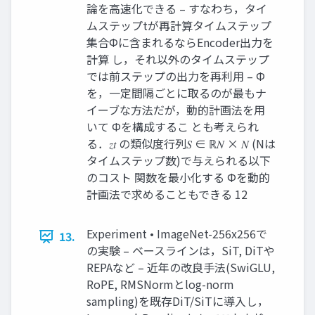
論を高速化できる – すなわち，タイ
ムステップtが再計算タイムステップ
集合Φに含まれるならEncoder出力を
計算 し，それ以外のタイムステップ
では前ステップの出力を再利用 – Φ
を，一定間隔ごとに取るのが最もナ
イーブな方法だが，動的計画法を用
いて Φを構成するこ とも考えられ
る．𝑧𝑡 の類似度行列𝑆 ∈ ℝ𝑁 × 𝑁 (Nは
タイムステップ数)で与えられる以下
のコスト 関数を最小化する Φを動的
計画法で求めることもできる 12
Experiment • ImageNet-256x256で
13.
の実験 – ベースラインは，SiT, DiTや
REPAなど – 近年の改良手法(SwiGLU,
RoPE, RMSNormとlog-norm
sampling)を既存DiT/SiTに導入し，