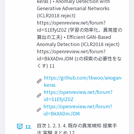
keras ) • Anomaly Detection with
Generative Adversarial Networks
(ICLR2018 reject)
https://openreview.net/forum?
id=S1EfylZ0Z (学習の効率化、異常度の
算出の工夫) • Eﬃcient GAN-Based
Anomaly Detection (ICLR2018 reject)
https://openreview.net/forum?
id=BkXADmJDM (zの探索の必要性をな
くす) 11
https://github.com/tkwoo/anogan-
keras
https://openreview.net/forum?
id=S1EfylZ0Z
https://openreview.net/forum?
id=BkXADmJDM
目次 1. 2. 3. 4. 既存の異常検知 提案手
12.
法 実験 まとめ 12