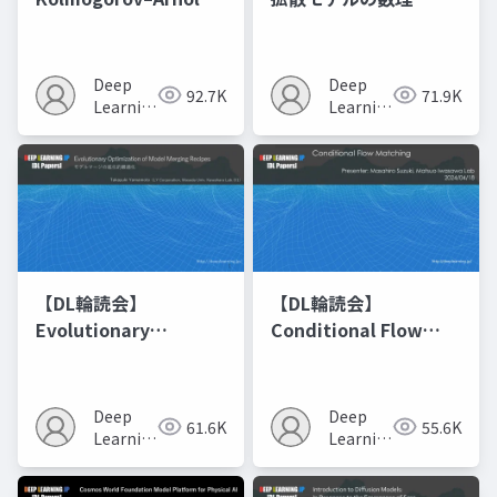
Networks
Deep
Deep
92.7K
71.9K
Learning
Learning
JP
JP
【DL輪読会】
【DL輪読会】
Evolutionary
Conditional Flow
Optimization of
Matching
Model Merging
Recipes モデルマージ
Deep
Deep
61.6K
55.6K
の進化的最適化
Learning
Learning
JP
JP