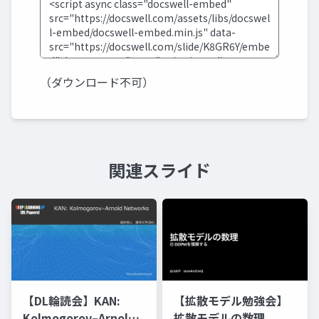
（ダウンロード不可）
関連スライド
【DL輪読会】KAN:
【拡散モデル勉強会】
Kolmogorov–Arnold
拡散モデルの数理