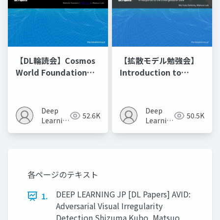
【DL輪読会】Cosmos
【拡散モデル勉強会】
World Foundation
Introduction to
Model Platform for
Diffusion Models
Physical AI
Deep
Deep
52.6K
50.5K
Learning
Learning
JP
JP
各ページのテキスト
DEEP LEARNING JP [DL Papers] AVID:
1.
Adversarial Visual Irregularity
Detection Shizuma Kubo, Matsuo