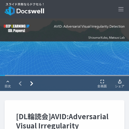
Ope
[DL輪読会]AVID:Adversarial
Visual Irregularity