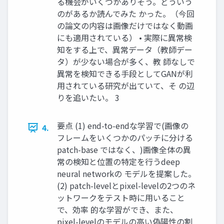
る機会がいくつかありそう。どういう
のがあるか読んでみた かった。（今回
の論文の内容は画像だけではなく動画
にも適用されている） • 実際に異常検
知をする上で、異常データ（教師デー
タ）が少ない場合が多く、教 師なしで
異常を検知できる手段としてGANが利
用されている研究が出ていて、そ の辺
りを追いたい。 3
要点 (1) end-to-endな学習で(画像の
4.
フレームをいくつかのパッチに分ける
patch-base ではなく、)画像全体の異
常の検知と位置の特定を行うdeep
neural networkの モデルを提案した。
(2) patch-levelとpixel-levelの2つのネ
ットワークをテスト時に用いること
で、効率 的な学習ができ、また、
pixel-levelのモデルの高い偽陽性の割