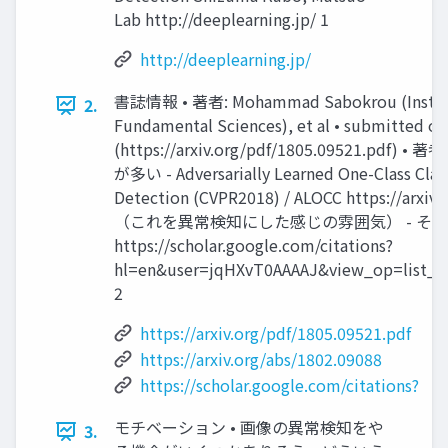
Lab http://deeplearning.jp/ 1
http://deeplearning.jp/
書誌情報 • 著者: Mohammad Sabokrou (Institut
2.
Fundamental Sciences), et al • submitted on
(https://arxiv.org/pdf/1805.09521.pd
が多い - Adversarially Learned One-Class Class
Detection (CVPR2018) / ALOCC https://arxiv
（これを異常検知にした感じの雰囲気） - そ
https://scholar.google.com/citations?
hl=en&user=jqHXvT0AAAAJ&view_op=list_w
2
https://arxiv.org/pdf/1805.09521.pdf
https://arxiv.org/abs/1802.09088
https://scholar.google.com/citations?
モチベーション • 画像の異常検知をや
3.