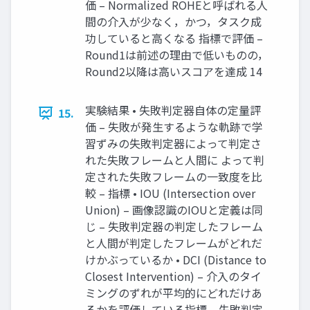
価 – Normalized ROHEと呼ばれる⼈
間の介⼊が少なく，かつ，タスク成
功していると⾼くなる 指標で評価 –
Round1は前述の理由で低いものの，
Round2以降は⾼いスコアを達成 14
実験結果 • 失敗判定器⾃体の定量評
15.
価 – 失敗が発⽣するような軌跡で学
習ずみの失敗判定器によって判定さ
れた失敗フレームと⼈間に よって判
定された失敗フレームの⼀致度を⽐
較 – 指標 • IOU (Intersection over
Union) – 画像認識のIOUと定義は同
じ – 失敗判定器の判定したフレーム
と⼈間が判定したフレームがどれだ
けかぶっているか • DCI (Distance to
Closest Intervention) – 介⼊のタイ
ミングのずれが平均的にどれだけあ
るかを評価している指標 – 失敗判定