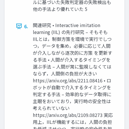
ルに基づいた失敗判定器の失敗検出も
他の⼿法より優れていた 5
関連研究 • Interactive imitation
6.
learning (IIL) の先⾏研究 – そもそも
IILとは，制御⽅策を環境で実⾏でしつ
つ，データを集め，必要に応じて⼈間
が介⼊しながら逐次的に⽅策 を更新す
る⼿法 • ⼈間が介⼊するタイミングを
選ぶ⼿法 – ⼈間が常に監視しなくては
ならず，⼈間側の負担が⼤きい
https://arxiv.org/abs/2211.08416 • ロ
ボットが⾃動で介⼊するタイミングを
判定する⼿法 – 効率的なデータ取得に
主眼をおいており，実⾏時の安全性は
考えられていない
https://arxiv.org/abs/2109.08273 実応
⽤上，IILが機能するには，⼈間の負担
を低減 させつつ，実⾏時の安全性を担