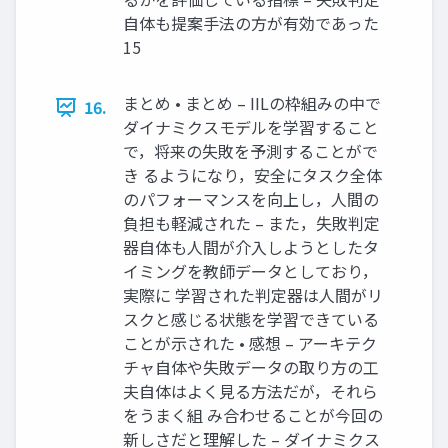
⾃体も提案⼿法の⽅が有効であった
15
まとめ • まとめ – IILの枠組みの中で
16.
ダイナミクスモデルを学習すること
で，将来の失敗を予測することがで
き るようになり，安全にタスク全体
のパフォーマンスを向上し，⼈間の
負担も軽減された – また，失敗判定
器⾃体も⼈間が介⼊しようとしたタ
イミングを教師データとしており，
実際に 学習された判定器は⼈間がリ
スクと感じる状態を学習できている
ことが⽰された • 感想 – アーキテク
チャ⾃体や失敗データの取り⽅の⼯
夫⾃体はよく⾒る⽅法だが，それら
をうまく組 み合わせることが今回の
新しさだと理解した – ダイナミクス