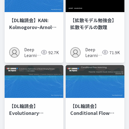
【DL輪読会】KAN:
【拡散モデル勉強会】
Kolmogorov–Arnold
拡散モデルの数理
Networks
Deep
Deep
92.7K
71.9K
Learning
Learning
JP
JP
【DL輪読会】
【DL輪読会】
Evolutionary
Conditional Flow
Optimization of
Matching
Model Merging