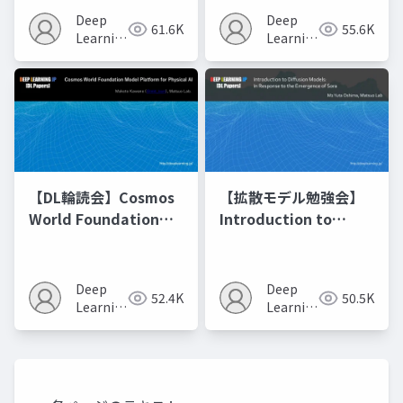
Recipes モデルマージ
Deep
Deep
61.6K
55.6K
の進化的最適化
Learning
Learning
JP
JP
【DL輪読会】Cosmos
【拡散モデル勉強会】
World Foundation
Introduction to
Model Platform for
Diffusion Models
Physical AI
Deep
Deep
52.4K
50.5K
Learning
Learning
JP
JP