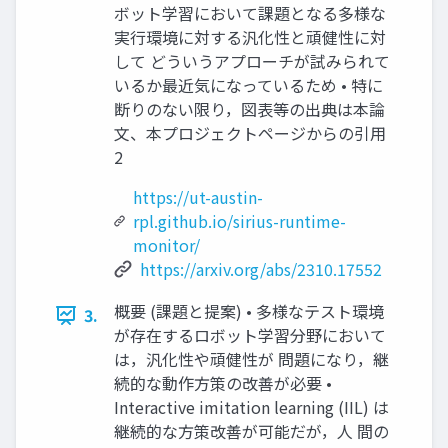
ボット学習において課題となる多様な
実行環境に対する汎化性と頑健性に対
して どういうアプローチが試みられて
いるか最近気になっているため • 特に
断りのない限り，図表等の出典は本論
文、本プロジェクトページからの引用
2
https://ut-austin-
rpl.github.io/sirius-runtime-
monitor/
https://arxiv.org/abs/2310.17552
概要 (課題と提案) • 多様なテスト環境
3.
が存在するロボット学習分野において
は，汎化性や頑健性が 問題になり，継
続的な動作⽅策の改善が必要 •
Interactive imitation learning (IIL) は
継続的な⽅策改善が可能だが，⼈ 間の