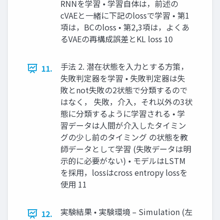
RNNを学習 • 学習⾃体は，前述の
cVAEと⼀緒に下記のlossで学習 • 第1
項は，BCのloss • 第2,3項は，よくあ
るVAEの再構成誤差とKL loss 10
⼿法 2. 潜在状態を⼊⼒とする⽅策，
11.
失敗判定器を学習 • 失敗判定器は失
敗とnot失敗の2状態で分類するので
はなく， 失敗，介⼊，それ以外の3状
態に分類するように学習される • 学
習データは⼈間が介⼊したタイミン
グの少し前のタイミング の状態を教
師データとして学習 (失敗データは明
⽰的に必要がない) • モデルはLSTM
を採⽤，lossはcross entropy lossを
使⽤ 11
実験結果 • 実験環境 – Simulation (左
12.