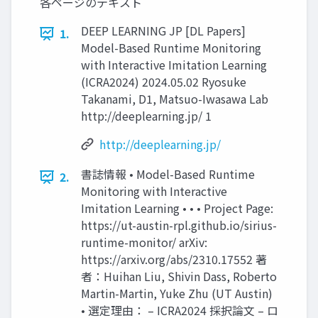
各ページのテキスト
DEEP LEARNING JP [DL Papers]
1.
Model-Based Runtime Monitoring
with Interactive Imitation Learning
(ICRA2024) 2024.05.02 Ryosuke
Takanami, D1, Matsuo-Iwasawa Lab
http://deeplearning.jp/ 1
http://deeplearning.jp/
書誌情報 • Model-Based Runtime
2.
Monitoring with Interactive
Imitation Learning • • • Project Page:
https://ut-austin-rpl.github.io/sirius-
runtime-monitor/ arXiv:
https://arxiv.org/abs/2310.17552 著
者：Huihan Liu, Shivin Dass, Roberto
Martin-Martin, Yuke Zhu (UT Austin)
• 選定理由： – ICRA2024 採択論文 – ロ