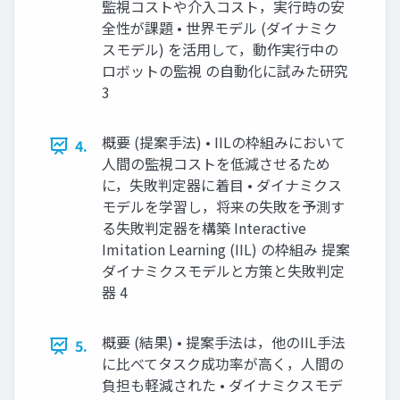
監視コストや介⼊コスト，実⾏時の安
全性が課題 • 世界モデル (ダイナミク
スモデル) を活⽤して，動作実⾏中の
ロボットの監視 の⾃動化に試みた研究
3
概要 (提案⼿法) • IILの枠組みにおいて
4.
⼈間の監視コストを低減させるため
に，失敗判定器に着⽬ • ダイナミクス
モデルを学習し，将来の失敗を予測す
る失敗判定器を構築 Interactive
Imitation Learning (IIL) の枠組み 提案
ダイナミクスモデルと方策と失敗判定
器 4
概要 (結果) • 提案⼿法は，他のIIL⼿法
5.
に⽐べてタスク成功率が⾼く，⼈間の
負担も軽減された • ダイナミクスモデ