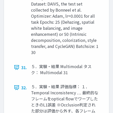
Dataset: DAIVS, the test set
collected by Bonneel et al.
Optimizer: Adam, lr=0.0001 for all
task Epochs: 25 (Dehazing, spatial
white balancing, and image
enhancement) or 50 (Intrinsic
decomposition, colorization, style
transfer, and CycleGAN) Batchsize: 1
30
５．実験・結果 Multimodal タス
31.
ク： Multimodal 31
５．実験・結果 評価指標： １．
32.
Temporal Inconsistency … 最終的な
フレームをoptical flowでワープした
ときのL1誤差 ※Occlusion判定され
た部分は評価から外す、各フレーム