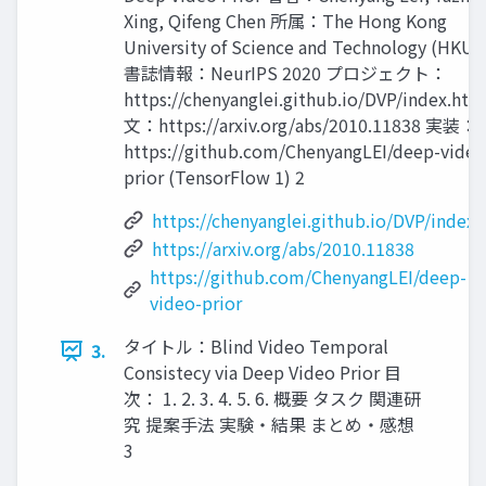
Xing, Qifeng Chen 所属：The Hong Kong
University of Science and Technology (HKU
書誌情報：NeurIPS 2020 プロジェクト：
https://chenyanglei.github.io/DVP/index.ht
文：https://arxiv.org/abs/2010.11838 実装：
https://github.com/ChenyangLEI/deep-video
prior (TensorFlow 1) 2
https://chenyanglei.github.io/DVP/index.
https://arxiv.org/abs/2010.11838
https://github.com/ChenyangLEI/deep-
video-prior
タイトル：Blind Video Temporal
3.
Consistecy via Deep Video Prior 目
次： 1. 2. 3. 4. 5. 6. 概要 タスク 関連研
究 提案手法 実験・結果 まとめ・感想
3