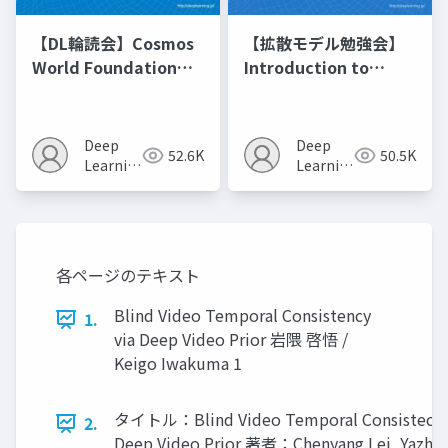
【DL輪読会】Cosmos
【拡散モデル勉強会】
World Foundation
Introduction to
Model Platform for
Diffusion Models
Physical AI
Deep
Deep
52.6K
50.5K
Learning
Learning
JP
JP
各ページのテキスト
Blind Video Temporal Consistency
1.
via Deep Video Prior 岩隈 啓悟 /
Keigo Iwakuma 1
タイトル：Blind Video Temporal Consistecy 
2.
Deep Video Prior 著者：Chenyang Lei, Yazho