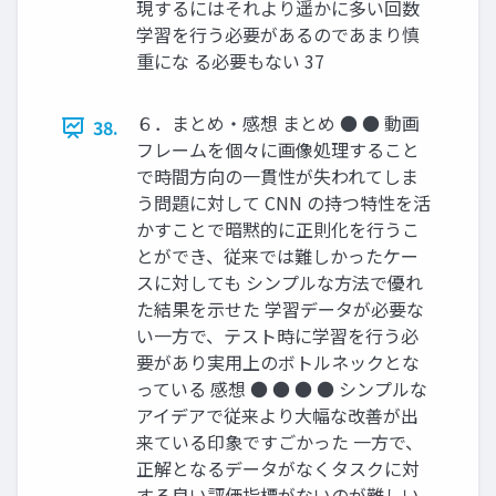
現するにはそれより遥かに多い回数
学習を行う必要があるのであまり慎
重にな る必要もない 37
６．まとめ・感想 まとめ ● ● 動画
38.
フレームを個々に画像処理すること
で時間方向の一貫性が失われてしま
う問題に対して CNN の持つ特性を活
かすことで暗黙的に正則化を行うこ
とができ、従来では難しかったケー
スに対しても シンプルな方法で優れ
た結果を示せた 学習データが必要な
い一方で、テスト時に学習を行う必
要があり実用上のボトルネックとな
っている 感想 ● ● ● ● シンプルな
アイデアで従来より大幅な改善が出
来ている印象ですごかった 一方で、
正解となるデータがなくタスクに対
する良い評価指標がないのが難しい