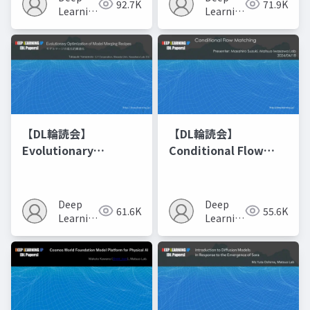
92.7K
71.9K
Learning
Learning
JP
JP
【DL輪読会】
【DL輪読会】
Evolutionary
Conditional Flow
Optimization of
Matching
Model Merging
Recipes モデルマージ
Deep
Deep
61.6K
55.6K
の進化的最適化
Learning
Learning
JP
JP