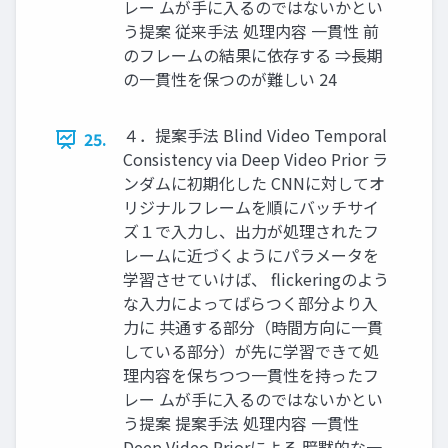
レー ムが手に入るのではないかとい
う提案 従来手法 処理内容 一貫性 前
のフレームの結果に依存する ⇒長期
の一貫性を保つのが難しい 24
４．提案手法 Blind Video Temporal
25.
Consistency via Deep Video Prior ラ
ンダムに初期化した CNNに対してオ
リジナルフレームを順にバッチサイ
ズ１で入力し、出力が処理されたフ
レームに近づくようにパラメータを
学習させていけば、 flickeringのよう
な入力によってばらつく部分より入
力に 共通する部分（時間方向に一貫
している部分）が先に学習できて処
理内容を保ちつつ一貫性を持ったフ
レー ムが手に入るのではないかとい
う提案 提案手法 処理内容 一貫性
Deep Video Priorによる 暗黙的な一