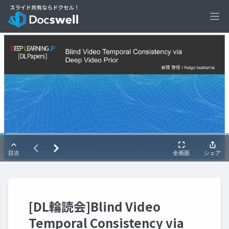
Ope
[DL輪読会]Blind Video
Temporal Consistency via