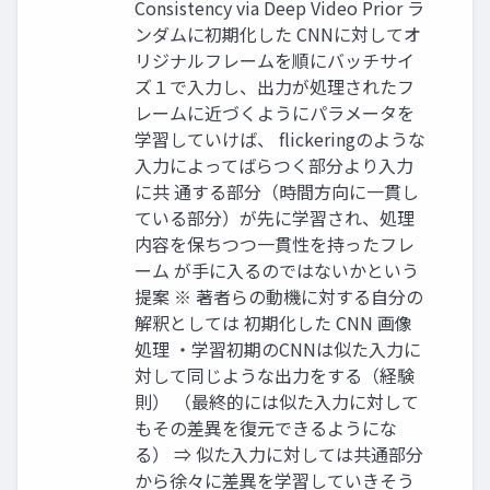
Consistency via Deep Video Prior ラ
ンダムに初期化した CNNに対してオ
リジナルフレームを順にバッチサイ
ズ１で入力し、出力が処理されたフ
レームに近づくようにパラメータを
学習していけば、 flickeringのような
入力によってばらつく部分より入力
に共 通する部分（時間方向に一貫し
ている部分）が先に学習され、処理
内容を保ちつつ一貫性を持ったフレ
ーム が手に入るのではないかという
提案 ※ 著者らの動機に対する自分の
解釈としては 初期化した CNN 画像
処理 ・学習初期のCNNは似た入力に
対して同じような出力をする（経験
則） （最終的には似た入力に対して
もその差異を復元できるようにな
る） ⇒ 似た入力に対しては共通部分
から徐々に差異を学習していきそう