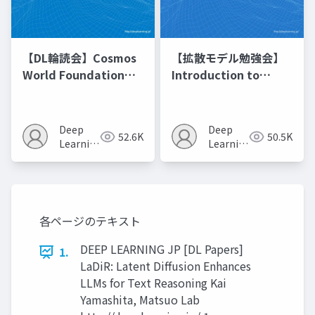
【DL輪読会】Cosmos
【拡散モデル勉強会】
World Foundation
Introduction to
Model Platform for
Diffusion Models
Physical AI
Deep
Deep
52.6K
50.5K
Learning
Learning
JP
JP
各ページのテキスト
DEEP LEARNING JP [DL Papers]
1.
LaDiR: Latent Diffusion Enhances
LLMs for Text Reasoning Kai
Yamashita, Matsuo Lab