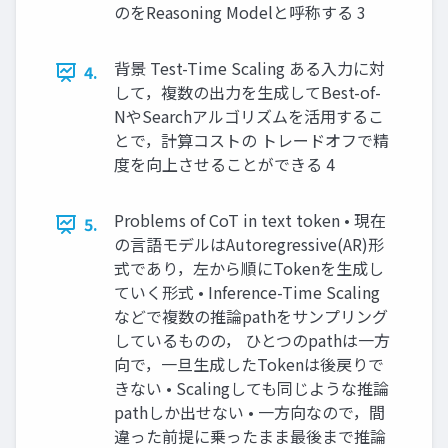
のをReasoning Modelと呼称する 3
背景 Test-Time Scaling ある入力に対
4.
して，複数の出力を生成してBest-of-
NやSearchアルゴリズムを活用するこ
とで，計算コストの トレードオフで精
度を向上させることができる 4
Problems of CoT in text token • 現在
5.
の言語モデルはAutoregressive(AR)形
式であり，左から順にTokenを生成し
ていく形式 • Inference-Time Scaling
などで複数の推論pathをサンプリング
しているものの， ひとつのpathは一方
向で，一旦生成したTokenは後戻りで
きない • Scalingしても同じような推論
pathしか出せない • 一方向なので，間
違った前提に乗ったまま最後まで推論