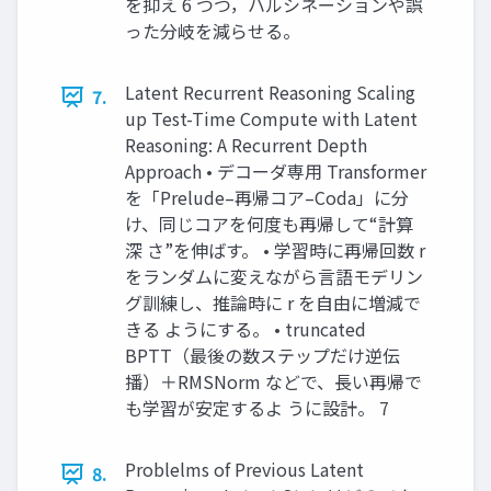
を抑え 6 つつ，ハルシネーションや誤
った分岐を減らせる。
Latent Recurrent Reasoning Scaling
7.
up Test-Time Compute with Latent
Reasoning: A Recurrent Depth
Approach • デコーダ専用 Transformer
を「Prelude–再帰コア–Coda」に分
け、同じコアを何度も再帰して“計算
深 さ”を伸ばす。 • 学習時に再帰回数 r
をランダムに変えながら言語モデリン
グ訓練し、推論時に r を自由に増減で
きる ようにする。 • truncated
BPTT（最後の数ステップだけ逆伝
播）＋RMSNorm などで、長い再帰で
も学習が安定するよ うに設計。 7
Problelms of Previous Latent
8.