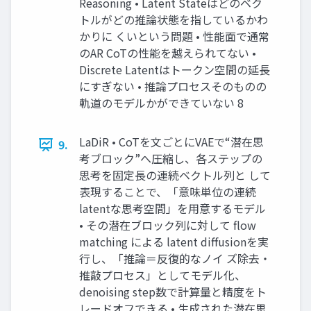
Reasoning • Latent Stateはどのベク
トルがどの推論状態を指しているかわ
かりに くいという問題 • 性能面で通常
のAR CoTの性能を越えられてない •
Discrete Latentはトークン空間の延長
にすぎない • 推論プロセスそのものの
軌道のモデルかができていない 8
LaDiR • CoTを文ごとにVAEで“潜在思
9.
考ブロック”へ圧縮し、各ステップの
思考を固定長の連続ベクトル列と して
表現することで、「意味単位の連続
latentな思考空間」を用意するモデル
• その潜在ブロック列に対して flow
matching による latent diffusionを実
行し、「推論＝反復的なノイ ズ除去・
推敲プロセス」としてモデル化、
denoising step数で計算量と精度をト
レードオフできる • 生成された潜在思