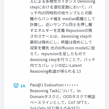
入による多様性ガイダンス Denoising
stepにおける潜在変数において，バ
ッチ内の同時刻の他サンプルとの距
離からバンド幅を median距離として
計算し，近いサンプル同士を押し離
すエネルギーを定義 Repursionの強
さのスケールは，denoising stepの
最初は強めにし，終盤は弱めにして
収束を優先 元のdiffusion modelに加
えて，repursionを足したもので
denoising stepを行うことで，バッチ
内でカバレ ッジの広いLatent
Reasoning軌道が得られる 13
Pass@1 Evaluation • • • • • •
14.
Reasoning Taskについて，In-
Domainタスクと，OODタスクで検証
ベースラインとして，CoT SFTと，
Sol-Only SFT(答えのみSFT),