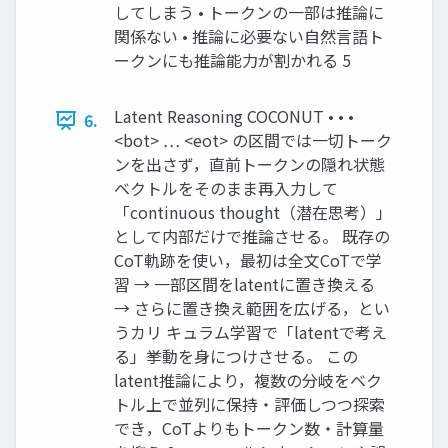
してしまう • トークンの一部は推論に
関係ない • 推論に必要ない自然言語ト
ークンにも推論能力が割かれる 5
Latent Reasoning COCONUT • • •
6.
<bot> … <eot> の区間では一切トーク
ンを出さず，直前トークンの隠れ状態
ベクトルをそのまま再入力して
「continuous thought（潜在思考）」
として内部だけで推論させる。 既存の
CoT軌跡を使い，最初は全文CoTで学
習 → 一部区間をlatentに置き換える
→ さらに置き換え範囲を広げる，とい
うカリ キュラム学習で「latentで考え
る」挙動を身につけさせる。 この
latent推論により，複数の分岐をベク
トル上で並列に保持・評価しつつ探索
でき，CoTよりもトークン数・計算量