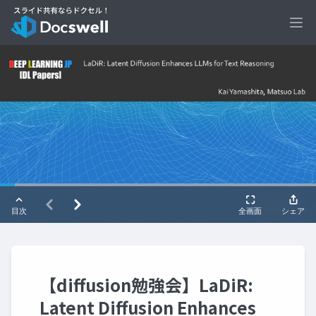
Ope
【diffusion勉強会】LaDiR:
Latent Diffusion Enhances