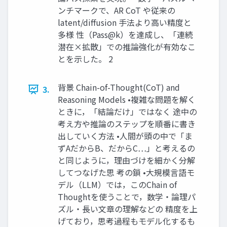
ンチマークで、AR CoT や従来の
latent/diffusion 手法より高い精度と
多様 性（Pass@k）を達成し、「連続
潜在×拡散」での推論強化が有効なこ
とを示した。 2
背景 Chain-of-Thought(CoT) and
3.
Reasoning Models •複雑な問題を解く
ときに，「結論だけ」ではなく 途中の
考え方や推論のステップを順番に書き
出していく方法 •人間が頭の中で「ま
ずAだからB、だからC…」と考えるの
と同じように，理由づけを細かく分解
してつなげた思 考の鎖 •大規模言語モ
デル（LLM）では，このChain of
Thoughtを使うことで，数学・論理パ
ズル・長い文章の理解などの 精度を上
げており，思考過程もモデル化するも