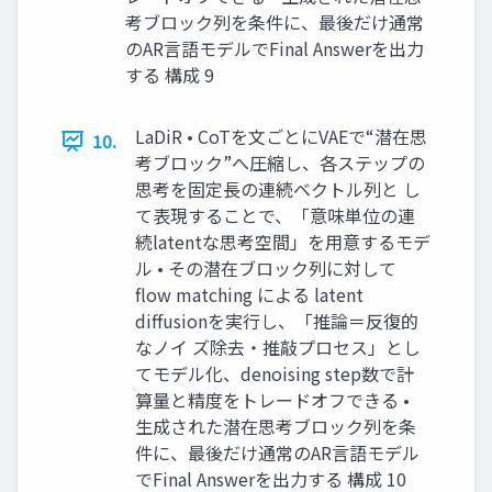
考ブロック列を条件に、最後だけ通常
のAR言語モデルでFinal Answerを出力
する 構成 9
LaDiR • CoTを文ごとにVAEで“潜在思
10.
考ブロック”へ圧縮し、各ステップの
思考を固定長の連続ベクトル列と し
て表現することで、「意味単位の連
続latentな思考空間」を用意するモデ
ル • その潜在ブロック列に対して
flow matching による latent
diffusionを実行し、「推論＝反復的
なノイ ズ除去・推敲プロセス」とし
てモデル化、denoising step数で計
算量と精度をトレードオフできる •
生成された潜在思考ブロック列を条
件に、最後だけ通常のAR言語モデル
でFinal Answerを出力する 構成 10