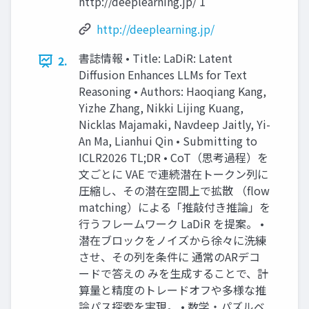
http://deeplearning.jp/ 1
http://deeplearning.jp/
書誌情報 • Title: LaDiR: Latent
2.
Diffusion Enhances LLMs for Text
Reasoning • Authors: Haoqiang Kang,
Yizhe Zhang, Nikki Lijing Kuang,
Nicklas Majamaki, Navdeep Jaitly, Yi-
An Ma, Lianhui Qin • Submitting to
ICLR2026 TL;DR • CoT（思考過程）を
文ごとに VAE で連続潜在トークン列に
圧縮し、その潜在空間上で拡散 （flow
matching）による「推敲付き推論」を
行うフレームワーク LaDiR を提案。 •
潜在ブロックをノイズから徐々に洗練
させ、その列を条件に 通常のARデコ
ードで答えの みを生成することで、計
算量と精度のトレードオフや多様な推
論パス探索を実現。 • 数学・パズルベ