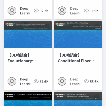
Deep
Deep
92.7K
71.9K
Learning
Learning
JP
JP
【DL輪読会】
【DL輪読会】
Evolutionary
Conditional Flow
Optimization of
Matching
Model Merging
Recipes モデルマージ
Deep
Deep
61.6K
55.6K
の進化的最適化
Learning
Learning
JP
JP