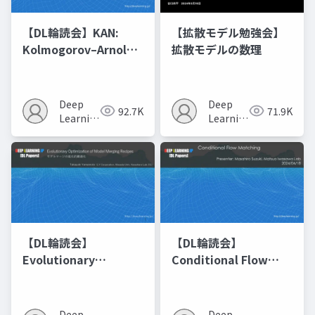
【DL輪読会】KAN:
【拡散モデル勉強会】
Kolmogorov–Arnold
拡散モデルの数理
Networks
Deep
Deep
92.7K
71.9K
Learning
Learning
JP
JP
【DL輪読会】
【DL輪読会】
Evolutionary
Conditional Flow
Optimization of
Matching
Model Merging
Recipes モデルマージ
Deep
Deep