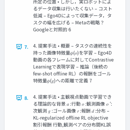
所定の位置 • しかし，実ロボットによ
るデータ収集は行いたくない – コスト
低減 – Ego4Dによって収集データ，タ
スクの幅を広げる – Metaの戦略？
Googleと対照的 6
4. 提案手法 • 概要 – タスクの連続性を
7.
持った画像特徴量𝜙(𝑜)を学習 – Ego4D
動画の各フレームに対してContrastive
Learningで表現学習 – 推論（後続の
few-shot offline RL）の報酬をゴール
特徴量𝜙(𝑔)への距離で定義 7
4. 提案手法 • 主観視点動画で学習でき
8.
る理論的な背景 𝑎 :行動 𝑜 :観測画像 𝑜 ′:
次観測 𝑔 :ゴール画像 𝑟 :報酬 𝑑 :分布 –
KL-regularized offline RL objective
割引報酬 行動,観測ペアの分布間KL誤