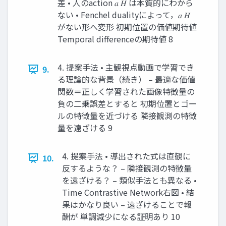
差 • 人のaction 𝑎 𝐻 は本質的にわから
ない • Fenchel dualityによって，𝑎 𝐻
がない形へ変形 初期位置の価値期待値
Temporal differenceの期待値 8
4. 提案手法 • 主観視点動画で学習でき
9.
る理論的な背景（続き） – 最適な価値
関数＝正しく学習された画像特徴量の
負の二乗誤差とすると 初期位置とゴー
ルの特徴量を近づける 隣接観測の特徴
量を遠ざける 9
4. 提案手法 • 導出された式は直観に
10.
反するような？ – 隣接観測の特徴量
を遠ざける？ – 類似手法とも異なる •
Time Contrastive Network右図 • 結
果はかなり良い – 遠ざけることで報
酬が 単調減少になる証明あり 10