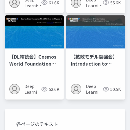
61.6K
55.6K
の進化的最適化
Learning
Learning
JP
JP
【DL輪読会】Cosmos
【拡散モデル勉強会】
World Foundation
Introduction to
Model Platform for
Diffusion Models
Physical AI
Deep
Deep
52.6K
50.5K
Learning
Learning
JP
JP
各ページのテキスト