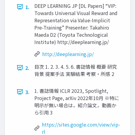
DEEP LEARNING JP [DL Papers] “VIP:
1.
Towards Universal Visual Reward and
Representation via Value-Implicit
Pre-Training” Presenter: Takahiro
Maeda D2 (Toyota Technological
Institute) http://deeplearning.jp/
http://deeplearning.jp/
目次 1. 2. 3. 4. 5. 6. 書誌情報 概要 研究
2.
背景 提案手法 実験結果 考察・所感 2
1. 書誌情報 ICLR 2023, Spotlight,
3.
Project Page, arXiv 2022年10月 ※特に
明示が無い場合は，紹介論文，動画か
ら引用 3
https://sites.google.com/view/vip-
rl