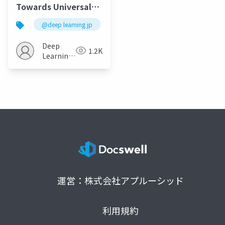
Towards Universal
Visual Reward and
@deep learning jp
Representation via
Value-Implicit Pre-
Deep
1.2K
Training
Learning
JP
運営：株式会社アプルーシッド
利用規約