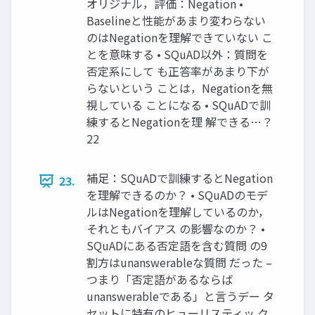
オリジナル，評価：Negation •
Baselineと性能があまり変わらない
のはNegationを理解できていない こ
とを意味する • SQuAD以外：質問を
否定系にして も正答率があまり下が
らないという ことは，Negationを無
視している ことになる • SQuADで訓
練するとNegationを理 解できる…？
22
補足：SQuADで訓練するとNegation
23.
を理解できるのか？ • SQuADのモデ
ルはNegationを理解しているのか，
それともバイアス の影響なのか？ •
SQuADにある否定語を含む質問 の9
割方はunanswerableな質問 だった –
つまり「否定語があるならば
unanswerableである」と言うデー タ
セットに特有のヒューリスティッ ク