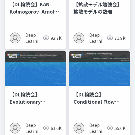
【DL輪読会】KAN:
【拡散モデル勉強会】
Kolmogorov–Arnold
拡散モデルの数理
Networks
Deep
Deep
92.7K
71.9K
Learning
Learning
JP
JP
【DL輪読会】
【DL輪読会】
Evolutionary
Conditional Flow
Optimization of
Matching
Model Merging
Recipes モデルマージ
Deep
Deep
61.6K
55.6K
の進化的最適化
Learning
Learning