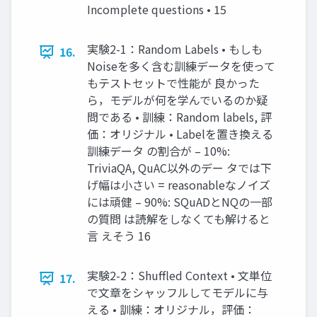
Incomplete questions • 15
実験2-1：Random Labels • もしも
16.
Noiseを多く含む訓練データを使って
もテストセットで性能が 良かった
ら，モデルが何を学んでいるのか疑
問である • 訓練：Random labels, 評
価：オリジナル • Labelを置き換える
訓練データ の割合が – 10%:
TriviaQA, QuAC以外のデー タでは下
げ幅は小さい = reasonableなノイズ
には頑健 – 90%: SQuADとNQの一部
の質問 は読解をしなくても解けると
言 えそう 16
実験2-2：Shuffled Context • 文単位
17.
で文章をシャッフルしてモデルに与
える • 訓練：オリジナル，評価：