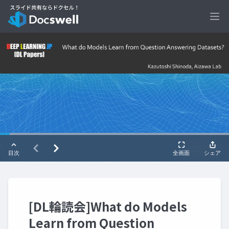
Ope
[DL輪読会]What do Models
Learn from Question