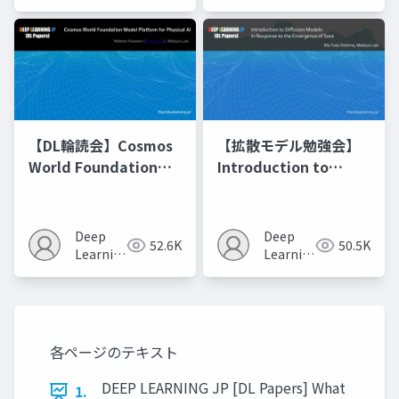
JP
JP
【DL輪読会】Cosmos
【拡散モデル勉強会】
World Foundation
Introduction to
Model Platform for
Diffusion Models
Physical AI
Deep
Deep
52.6K
50.5K
Learning
Learning
JP
JP
各ページのテキスト
DEEP LEARNING JP [DL Papers] What
1.