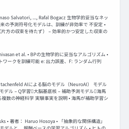
 Tommaso Salvatori, ..., Rafal Bogacz 生物学的妥当なネッ
論編 • 従来の予測符号化モデルは、訓練が非効率で 不安定 •
（片方の収束を待たず） – 効率的かつ安定した収束の
Ravi Srinivasan et al. • BPの生物学的に妥当なアルゴリズム •
深いネットワークを訓練可能 e: 出力誤差、F: ランダム行列
 Kimberly Stachenfeld AIによる脳のモデル（NeuroAI） モデル
デル – Q学習大脳基底核 – 補助予測モデル海馬
する複数の神経科学 実験事実を説明 • 海馬が補助学習シ
aking Tasks • 著者： Haruo Hosoya • 「抽象的な関係構造」
モデルと、 報酬ベースの学習アルゴリズム • ヒトの