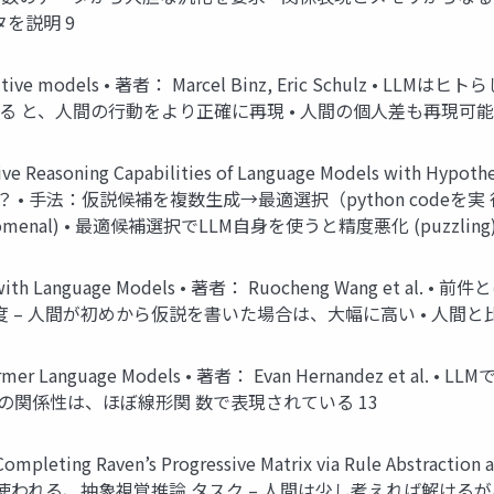
を説明 9
to cognitive models • 著者： Marcel Binz, Eric Sch
ingする と、人間の行動をより正確に再現 • 人間の個人差も再現可能 
ive Reasoning Capabilities of Language Models with Hypot
 • 手法：仮説候補を複数生成→最適選択（python codeを実
menal) • 最適候補選択でLLM自身を使うと精度悪化 (puzzling)
soning with Language Models • 著者： Ruocheng Wang
 – 人間が初めから仮説を書いた場合は、大幅に高い • 人間と
 Transformer Language Models • 著者： Evan Hernande
くの関係性は、ほぼ線形関 数で表現されている 13
ompleting Raven’s Progressive Matrix via Rule Abstraction a
は IQテストでも使われる、抽象視覚推論 タスク – 人間は少し考えれば