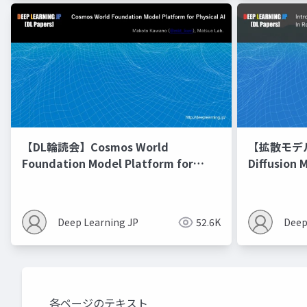
【DL輪読会】Cosmos World
【拡散モデル勉
Foundation Model Platform for
Diffusion 
Physical AI
Deep Learning JP
52.6K
Deep
各ページのテキスト