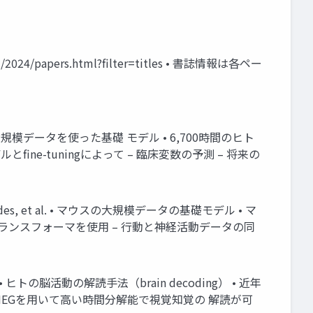
4/papers.html?filter=titles • 書誌情報は各ペー
 al. • 脳活動の大規模データを使った基礎 モデル • 6,700時間のヒト
とfine-tuningによって – 臨床変数の予測 – 将来の
s Antoniades, et al. • マウスの大規模データの基礎モデル • マ
 トランスフォーマを使用 – 行動と神経活動データの同
it et al. • ヒトの脳活動の解読手法（brain decoding） • 近年
• MEGを用いて高い時間分解能で視覚知覚の 解読が可