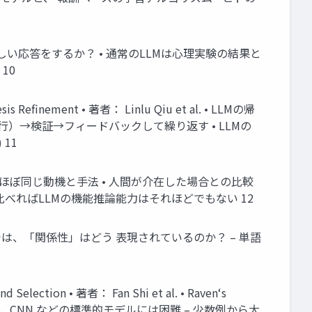
ulz • LLMはヒトらしい応答をするか？ • 通常のLLMは心理実験の結果と
10
hesis Refinement • 著者： Linlu Qiu et al. • LLMの帰
 行）→検証→フィードバックして繰り返す • LLMの
 11
 et al. • 前件とほぼ同じ動機と手法 • 人間が介在した場合との比較
比べればLLMの機能推論能力はそれほどでもない 12
z et al. • LLMでは、「関係性」はどう 表現されているのか？ – 単語
nd Selection • 著者： Fan Shi et al. • Raven‘s
解けるが、CNN などの標準的モデルには困難 – 少数例から大