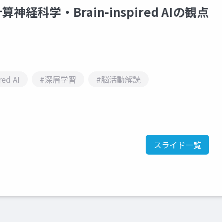
神経科学・Brain-inspired AIの観点
red AI
#深層学習
#脳活動解読
スライド一覧