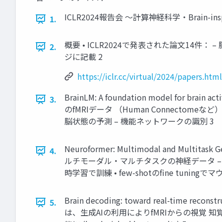
ICLR2024報告会 〜計算神経科学・Brain-inspir
1.
概要 • ICLR2024で発表された論文14件： – 脳科学
2.
ジに記載 2
https://iclr.cc/virtual/2024/papers.html
BrainLM: A foundation model for br
3.
のfMRIデータ （Human Connectome
脳状態の予測 – 機能ネットワークの識別 3
Neuroformer: Multimodal and Multitas
4.
ルチモーダル・マルチタスクの神経データ – 
時学習で訓練 • few-shotのfine tunin
Brain decoding: toward real-time reco
5.
は、生成AIの利用によりfMRIからの視覚 知