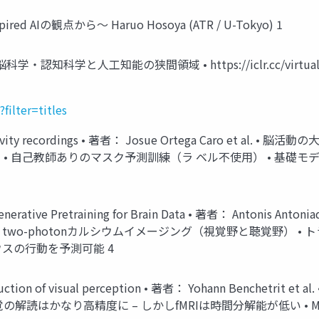
ed AIの観点から〜 Haruo Hosoya (ATR / U-Tokyo) 1
・認知科学と人工知能の狭間領域 • https://iclr.cc/virtual/202
?filter=titles
ain activity recordings • 著者： Josue Ortega Caro et
など） • 自己教師ありのマスク予測訓練（ラ ベル不使用） • 基礎モデル
k Generative Pretraining for Brain Data • 著者： Antoni
two-photonカルシウムイメージング（視覚野と聴覚野） •
gでマウスの行動を予測可能 4
nstruction of visual perception • 著者： Yohann Benchetr
覚の解読はかなり高精度に – しかしfMRIは時間分解能が低い 