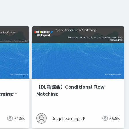
【DL輪読会】Conditional Flow
erging
Matching
進化的最適化
61.6K
Deep Learning JP
55.6K