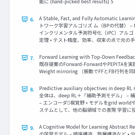
能に (hand-picked best results) 5
A Stable, Fast, and Fully Automatic Le
6.
トワーク学習アルゴリズ ム（BPの代替） – Nat
インクリメンタル予測符号化（iPC）アルゴ
定理 • テスト精度、効率、収束の点で元の手法より
Forward Learning with Top-Down Feedba
7.
既存提案のForward-ForwardやPEPITA
Weight mirroring （振動でFFとFB行列を同
Predictive auxiliary objectives in dee
8.
全体は、deep RL＋「補助予測モデル」 –
– エンコーダ視覚野 • モデルをgrid 
ステムとして、他の脳領域での表現 学習に役
A Cognitive Model for Learning Abstra
9.
の学習モデル – 順序構造、階層構造など •