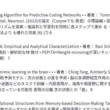
arning Algorithm for Predictive Coding Networks • • 著者：
. Neurosci. (2023)の論文（Cosyneでも 発表）の理
 リズムを提案 – 推論則と学習則を同時に各ステップで進め る
 も優れた性能 (6) (7) 6
ck: Empirical and Analytical Characterization • 著者： 
を実践的・解析的な特 徴付 • PEPITA+Weight mirroringが
期） 7
p RL mimic learning in the brain • • • 著者：Ching Fang,
 補助予測モデル：次の状態との差を予測 • 脳の多領野相互作用のモ
worldや迷路などのタスクで訓練 – 内部表現が、海馬や視覚野に関
立っている可能性 表現の分離 次の状態との「差」 8
ct Relational Structures from Memory-based Decision-M
 少数のデータから大胆な汎化を要求 • 関係表現とメモリからなる