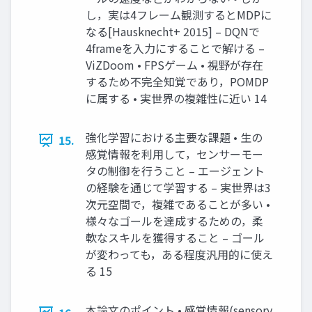
し，実は4フレーム観測するとMDPに
なる[Hausknecht+ 2015] – DQNで
4frameを⼊⼒にすることで解ける –
ViZDoom • FPSゲーム • 視野が存在
するため不完全知覚であり，POMDP
に属する • 実世界の複雑性に近い 14
強化学習における主要な課題 • ⽣の
15.
感覚情報を利⽤して，センサーモー
タの制御を⾏うこと – エージェント
の経験を通じて学習する – 実世界は3
次元空間で，複雑であることが多い •
様々なゴールを達成するための，柔
軟なスキルを獲得すること – ゴール
が変わっても，ある程度汎⽤的に使え
る 15
本論⽂のポイント • 感覚情報(sensory