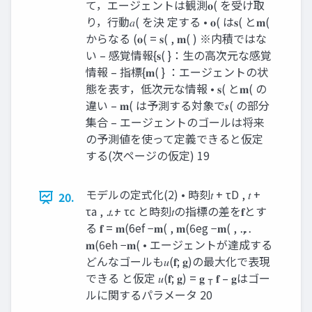
て，エージェントは観測𝐨( を受け取
り，⾏動𝑎( を決 定する • 𝐨( は𝐬( と𝐦(
からなる (𝐨( = 𝐬( , 𝐦( ) ※内積ではな
い – 感覚情報{𝐬( }：⽣の⾼次元な感覚
情報 – 指標{𝐦( } ：エージェントの状
態を表す，低次元な情報 • 𝐬( と𝐦( の
違い – 𝐦( は予測する対象で𝒔( の部分
集合 – エージェントのゴールは将来
の予測値を使って定義できると仮定
する(次ページの仮定) 19
モデルの定式化(2) • 時刻𝑡 + τD , 𝑡 +
20.
τa , ⋯ 𝑡 + τc と時刻𝑡の指標の差を𝐟とす
る 𝐟 = 𝐦(6ef −𝐦( , 𝐦(6eg −𝐦( , ⋯ ,
𝐦(6eh −𝐦( • エージェントが達成する
どんなゴールも𝑢(𝐟; 𝐠)の最⼤化で表現
できる と仮定 𝑢(𝐟; 𝐠) = 𝐠 ⊺ 𝐟 – 𝐠はゴー
ルに関するパラメータ 20