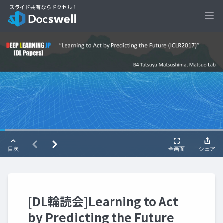
Ope
[DL輪読会]Learning to Act
by Predicting the Future