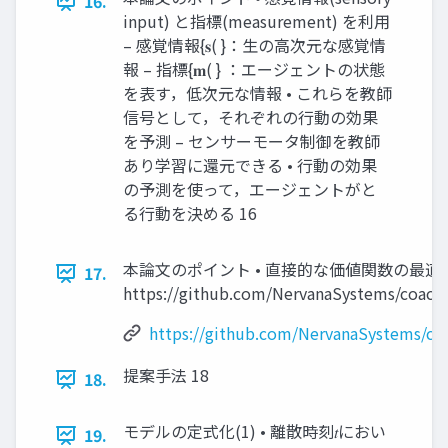
16.
input) と指標(measurement) を利⽤
– 感覚情報{𝐬( }：⽣の⾼次元な感覚情
報 – 指標{𝐦( } ：エージェントの状態
を表す，低次元な情報 • これらを教師
信号として，それぞれの⾏動の効果
を予測 – センサーモータ制御を教師
あり学習に還元できる • ⾏動の効果
の予測を使って，エージェントがと
る⾏動を決める 16
本論⽂のポイント • 直接的な価値関数の最適
17.
https://github.com/NervanaSystems/coach
https://github.com/NervanaSystems/co
提案⼿法 18
18.
モデルの定式化(1) • 離散時刻𝑡におい
19.