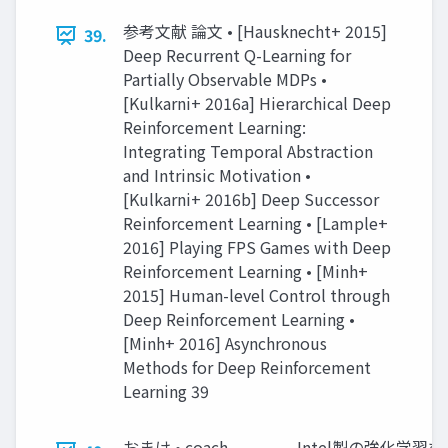
参考⽂献 論⽂ • [Hausknecht+ 2015]
39.
Deep Recurrent Q-Learning for
Partially Observable MDPs •
[Kulkarni+ 2016a] Hierarchical Deep
Reinforcement Learning:
Integrating Temporal Abstraction
and Intrinsic Motivation •
[Kulkarni+ 2016b] Deep Successor
Reinforcement Learning • [Lample+
2016] Playing FPS Games with Deep
Reinforcement Learning • [Minh+
2015] Human-level Control through
Deep Reinforcement Learning •
[Minh+ 2016] Asynchronous
Methods for Deep Reinforcement
Learning 39
おまけ • coach – – – – – Intel製の強化学習