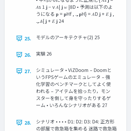
𝐴s 1 𝐣 − v 𝐴| 𝐣 𝑤 |8D • 予測は以下のよ
うになる 𝐩 = 𝐩Hf , ⋯ , 𝐩H} = 𝐴D 𝐣 + 𝐸 𝐣 ,
⋯ , 𝐴{ 𝐣 + 𝐸 𝐣 24
モデルのアーキテクチャ(2) 25
25.
実験 26
26.
シミュレータ • ViZDoom – Doomと
27.
いうFPSゲームのエミュレータ – 強
化学習のベンチマークとしてよく使
われる – アイテムを拾ったり，モン
スターを倒して⾝を守ったりするゲ
ーム • いろんなシナリオがある 27
シナリオ • • • • D1: D2: D3: D4: 正⽅形
28.
の部屋で救急箱を集める 迷路で救急箱