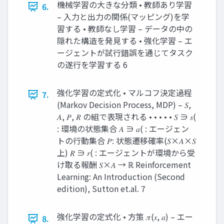
機械学習の⼤きな分類 • 教師あり学習
6.
– ⼊⼒と出⼒の関係(マッピング)を学
習する • 教師なし学習 – データの中の
隠れた構造を発⾒する • 強化学習 – エ
ージェントが試⾏錯誤を通じてタスク
の遂⾏を学習する 6
強化学習の定式化 • マルコフ決定過程
7.
(Markov Decision Process, MDP) – 𝑆,
𝐴, 𝑃, 𝑅 の組で表現される • • • • • 𝑆 ∋ 𝑠(
: 環境の状態集合 𝐴 ∋ 𝑎( : エージェン
トの⾏動集合 𝑃: 状態遷移確率(𝑆×𝐴×𝑆
上) 𝑅 ∋ 𝑟( : エージェントが環境から受
け取る報酬 𝑆×𝐴 → ℝ Reinforcement
Learning: An Introduction (Second
edition), Sutton et.al. 7
強化学習の定式化 • ⽅策 𝜋(𝑠, 𝑎) – エー
8.