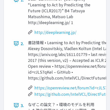
“Learning to Act by Predicting the
Future (ICLR2017)” B4 Tatsuya
Matsushima, Matsuo Lab
http://deeplearning.jp/ 1
http://deeplearning.jp/
書誌情報 • Learning to Act by Predicting the 
2.
Alexey Dosovitskiy, Vladlen Koltun (Intel Lab
https://arxiv.org/abs/1611.01779 • last revis
2017 (this version, v2) – Accepted as ICLR 20
Open review • https://openreview.net/forum
id=rJLS7qKel – GitHub •
https://github.com/IntelVCL/DirectFuturePr
https://openreview.net/forum?id=rJLS7q
https://github.com/IntelVCL/DirectFutur
なぜこの論⽂？ • 環境のモデルを利⽤
3.