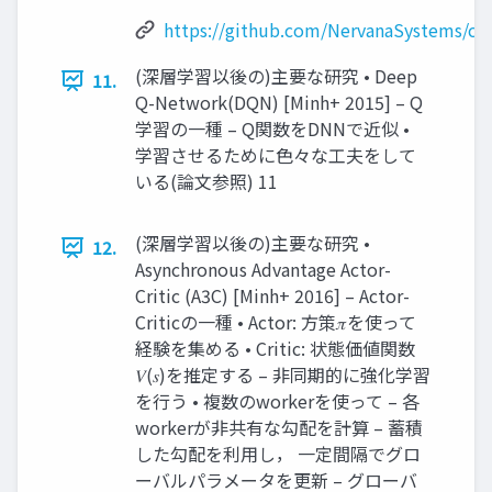
https://github.com/NervanaSystems/co
(深層学習以後の)主要な研究 • Deep
11.
Q-Network(DQN) [Minh+ 2015] – Q
学習の⼀種 – Q関数をDNNで近似 •
学習させるために⾊々な⼯夫をして
いる(論⽂参照) 11
(深層学習以後の)主要な研究 •
12.
Asynchronous Advantage Actor-
Critic (A3C) [Minh+ 2016] – Actor-
Criticの⼀種 • Actor: ⽅策𝜋を使って
経験を集める • Critic: 状態価値関数
𝑉(𝑠)を推定する – ⾮同期的に強化学習
を⾏う • 複数のworkerを使って – 各
workerが⾮共有な勾配を計算 – 蓄積
した勾配を利⽤し， ⼀定間隔でグロ
ーバルパラメータを更新 – グローバ