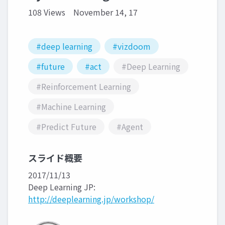
108 Views
November 14, 17
#deep learning
#vizdoom
#future
#act
#Deep Learning
#Reinforcement Learning
#Machine Learning
#Predict Future
#Agent
スライド概要
2017/11/13
Deep Learning JP:
http://deeplearning.jp/workshop/