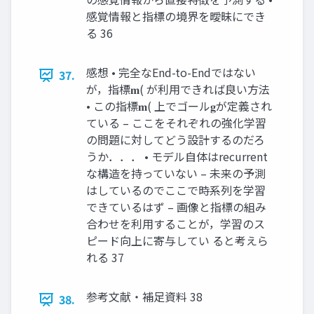
感覚情報と指標の境界を曖昧にでき
る 36
感想 • 完全なEnd-to-Endではない
37.
が，指標𝐦( が利⽤できれば良い⽅法
• この指標𝐦( 上でゴール𝐠が定義され
ている – ここをそれぞれの強化学習
の問題に対してどう設計するのだろ
うか．．． • モデル⾃体はrecurrent
な構造を持っていない – 未来の予測
はしているのでここで時系列を学習
できているはず – 画像と指標の組み
合わせを利⽤することが，学習のス
ピード向上に寄与してい ると考えら
れる 37
参考⽂献・補⾜資料 38
38.