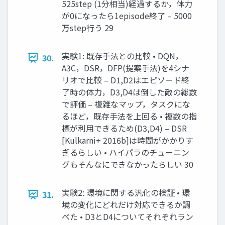
525step (1分相当)経過するか，体⼒
が0になったら1episode終了 – 5000
万step⾏う 29
実験1: 既存⼿法との⽐較 • DQN，
30.
A3C，DSR，DFP(提案⼿法)を4シナ
リオで⽐較 – D1,D2はエピソード終
了時の体⼒，D3,D4は倒した敵の総数
で評価 – 複雑なマップ，タスクにな
るほど，既存⼿法を上回る • 複数の指
標が利⽤できるため(D3,D4) – DSR
[Kulkarni+ 2016b]は時間がかかりす
ぎるらしい • ハイパラのチューニン
グもそんなにできなかったらしい 30
実験2: 環境に関する汎化の検証 • 環
31.
境の変化にどれだけ対応できるか調
べた • D3とD4についてそれぞれラン