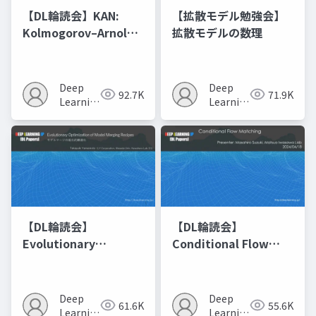
【DL輪読会】KAN:
【拡散モデル勉強会】
Kolmogorov–Arnold
拡散モデルの数理
Networks
Deep
Deep
92.7K
71.9K
Learning
Learning
JP
JP
【DL輪読会】
【DL輪読会】
Evolutionary
Conditional Flow
Optimization of
Matching
Model Merging
Recipes モデルマージ
Deep
Deep
61.6K
55.6K
の進化的最適化
Learning
Learning