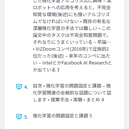
した強化学習アルゴリズムに興味 – 実
ロボットへの応⽤を考えると，不完全
知覚な環境(後述)にも強いアルゴリズ
ムでなければいけない • 既存の有名な
深層強化学習の⼿法では難しい • この
論⽂中のタスクは不完全知覚問題で，
それなりにうまくいっている – 卒論…
• ViZDoomコンペ(2016年)で圧倒的1
位だった(後述) – 来年のコンペに出た
い – IntelとかFacebook AI Researchと
か出ている 3
⽬次 • 強化学習の問題設定と課題 – 強
4.
化学習関連の全般的な話題について話
します • 提案⼿法 • 実験 • まとめ 4
強化学習の問題設定と課題 5
5.