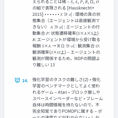
えられることは稀 – 𝑆, 𝐴, 𝑃, 𝑅, Ω, 𝑂
の組で表現される [Hausknecht+
2015] • • • • • • 𝑆 ∋ 𝑠( : 環境の真の状
態集合（エージェントは直接観測で
きない） 𝐴 ∋ 𝑎( : エージェントの⾏
動集合 𝑃: 状態遷移確率(𝑆×𝐴×𝑆上)
𝑅: エージェントが環境から受け取る
報酬 𝑆×𝐴 → ℝ Ω ∋ 𝑜( : 観測集合 𝑂:
観測確率(𝑆×𝑂上) – エージェントの
観測が関係するため，MDPの問題よ
り難しい 13
強化学習のタスクの難しさ(2) • 強化
14.
学習のベンチマークとしてよく使わ
れるゲーム – Atari • ブロック崩しや
スペースインベーダーなど • フレーム
⾃体は時間情報を持たないので，不
完全知覚でありPOMDPに属する – ボ
ールの速度などがわからない • しか