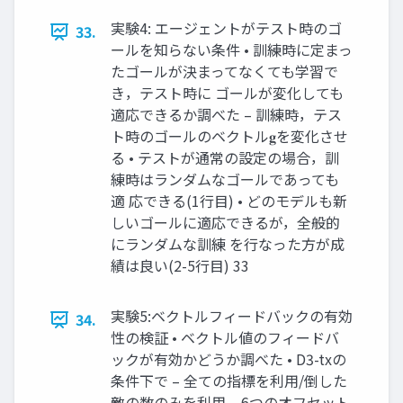
実験4: エージェントがテスト時のゴ
33.
ールを知らない条件 • 訓練時に定まっ
たゴールが決まってなくても学習で
き，テスト時に ゴールが変化しても
適応できるか調べた – 訓練時，テス
ト時のゴールのベクトル𝐠を変化させ
る • テストが通常の設定の場合，訓
練時はランダムなゴールであっても
適 応できる(1⾏⽬) • どのモデルも新
しいゴールに適応できるが，全般的
にランダムな訓練 を⾏なった⽅が成
績は良い(2-5⾏⽬) 33
実験5:ベクトルフィードバックの有効
34.
性の検証 • ベクトル値のフィードバ
ックが有効かどうか調べた • D3-txの
条件下で – 全ての指標を利⽤/倒した
敵の数のみを利⽤ – 6つのオフセット