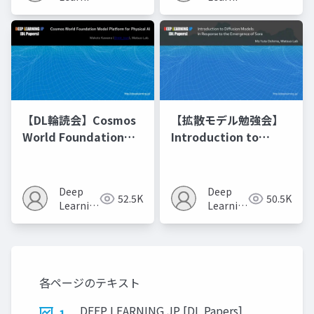
JP
JP
【DL輪読会】Cosmos
【拡散モデル勉強会】
World Foundation
Introduction to
Model Platform for
Diffusion Models
Physical AI
Deep
Deep
52.5K
50.5K
Learning
Learning
JP
JP
各ページのテキスト
DEEP LEARNING JP [DL Papers]
1.