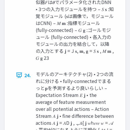
似器𝐹は𝜽でパラメータ化されたDNN
• 3つの⼊⼒モジュールを持つ – 𝑆 𝐬 :知
覚モジュール (𝐬は画像で，モジュール
はCNN) – 𝑀 𝐦 :指標モジュール
(fully-connected) – 𝐺 𝐠 :ゴールモジ
ュール (fully-connected) • 各⼊⼒の
モジュールの出⼒を結合して，以降
の⼊⼒とする 𝐣 = J 𝐬, 𝐦, 𝐠 = 𝑆 𝐬 , 𝑀 𝐦 ,
𝐺 𝐠 23
モデルのアーキテクチャ(2) • 2つの流
24.
れに分ける • fully-connectedでまる
っと𝐩を予測するより良いらしい –
Expectation Stream 𝐸 𝐣 • the
average of feature measurement
over all potential actions – Action
Stream 𝐴 𝐣 • fine difference between
actions 𝐴 𝐣 = 𝐴D 𝐣 , ⋯ , 𝐴{ 𝐣 𝑤ℎ𝑒𝑟𝑒 𝑤 = 𝒜
• 平均が0になるように正規化 { 𝐴s 𝐣 =