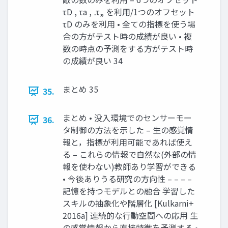
τD , τa , ⋯ τ„ を利⽤/1つのオフセット
τD のみを利⽤ • 全ての指標を使う場
合の⽅がテスト時の成績が良い • 複
数の時点の予測をする⽅がテスト時
の成績が良い 34
まとめ 35
35.
まとめ • 没⼊環境でのセンサーモー
36.
タ制御の⽅法を⽰した – ⽣の感覚情
報と，指標が利⽤可能であれば使え
る – これらの情報で⾃然な(外部の情
報を使わない)教師あり学習ができる
• 今後ありうる研究の⽅向性 – – – –
記憶を持つモデルとの融合 学習した
スキルの抽象化や階層化 [Kulkarni+
2016a] 連続的な⾏動空間への応⽤ ⽣
の感覚情報から直接特徴を予測する •