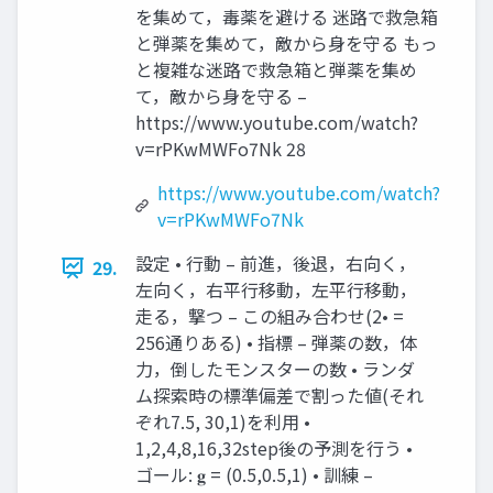
を集めて，毒薬を避ける 迷路で救急箱
と弾薬を集めて，敵から⾝を守る もっ
と複雑な迷路で救急箱と弾薬を集め
て，敵から⾝を守る –
https://www.youtube.com/watch?
v=rPKwMWFo7Nk 28
https://www.youtube.com/watch?
v=rPKwMWFo7Nk
設定 • ⾏動 – 前進，後退，右向く，
29.
左向く，右平⾏移動，左平⾏移動，
⾛る，撃つ – この組み合わせ(2• =
256通りある) • 指標 – 弾薬の数，体
⼒，倒したモンスターの数 • ランダ
ム探索時の標準偏差で割った値(それ
ぞれ7.5, 30,1)を利⽤ •
1,2,4,8,16,32step後の予測を⾏う •
ゴール: 𝐠 = (0.5,0.5,1) • 訓練 –