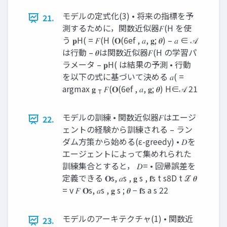
モデルの定式化(3) • 将来の指標を予
21.
測するために，関数近似器𝐹(H を使
う 𝐩H( = 𝐹(H (𝐎(6ef , 𝑎, 𝐠; 𝜽) – 𝑎 ∈ 𝒜
は⾏動 – 𝜽は関数近似器𝐹(H の学習パ
ラメータ – 𝐩H( は結果の予測 • ⾏動
を以下の式に基づいて決める 𝑎( =
argmax 𝐠 ⊺ 𝐹(𝐎(6ef , 𝑎, 𝐠; 𝜽) H∈𝒜 21
モデルの訓練 • 関数近似器𝐹はエージ
22.
ェントの経験から訓練される – ラン
ダム⽅策から始める(ε-greedy) • 𝐷を
エージェントによって集めれられた
訓練集合とすると， 𝐷= • 回帰誤差を
定義できる 𝐎s, 𝑎s , 𝐠 s , 𝐟s t s8D t ℒ 𝜽
= v 𝐹 𝐎s, 𝑎s , 𝐠 s ; 𝜽 − 𝐟s a s 22
モデルのアーキテクチャ(1) • 関数近
23.