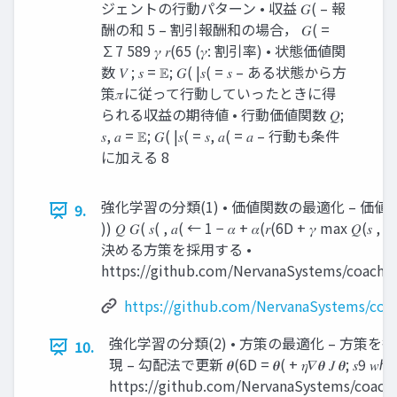
ジェントの⾏動パターン • 収益 𝐺( – 報
酬の和 5 – 割引報酬和の場合， 𝐺( =
∑7 589 𝛾 𝑟(65 (𝛾: 割引率) • 状態価値関
数 𝑉 ; 𝑠 = 𝔼; 𝐺( |𝑠( = 𝑠 – ある状態から⽅
策𝜋に従って⾏動していったときに得
られる収益の期待値 • ⾏動価値関数 𝑄;
𝑠, 𝑎 = 𝔼; 𝐺( |𝑠( = 𝑠, 𝑎( = 𝑎 – ⾏動も条件
に加える 8
強化学習の分類(1) • 価値関数の最適化 – 価値反
9.
)) 𝑄 𝐺( 𝑠( , 𝑎( ← 1 − 𝛼 + 𝛼(𝑟(6D + 𝛾 ma
決める⽅策を採⽤する •
https://github.com/NervanaSystems/coach/b
https://github.com/NervanaSystems/coa
強化学習の分類(2) • ⽅策の最適化 – ⽅策
10.
現 – 勾配法で更新 𝜽(6D = 𝜽( + 𝜂𝛻𝜽 𝐽 𝜽; 𝑠9 𝑤ℎ𝑒𝑟𝑒 𝐽
https://github.com/NervanaSystems/coach