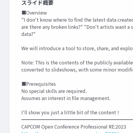
スライド概要
■Overview
"I don't know where to find the latest data create
are there any broken links?" "Don't artists want a 
data?"
We will introduce a tool to store, share, and explo
Note: This is the contents of the publicly availa
converted to slideshows, with some minor modifi
■Prerequisites
No special skills are required.
Assumes an interest in file management.
I'll show you just a little bit of the content !
━━━━━━━━━━━━━━━━━━━━━━━
CAPCOM Open Conference Professional RE:2023