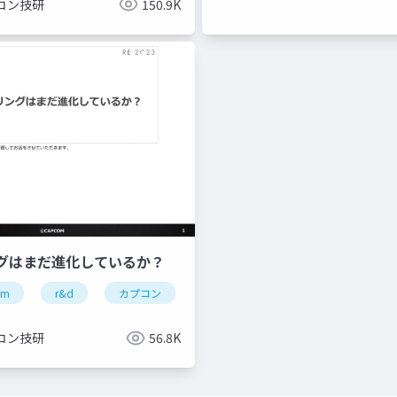
コン技研
150.9K
グはまだ進化しているか？
om
re engine
r&d
re:2023
カプコン
capcom open conference professional
カプコン技研
re engine
コン技研
56.8K