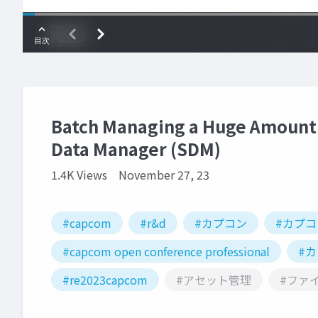
Batch Managing a Huge Amount o
Data Manager (SDM)
1.4K Views
November 27, 23
#capcom
#r&d
#カプコン
#カプ
#capcom open conference professional
#
#re2023capcom
#アセット管理
#ファ