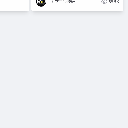
カプコン技研
68.5K
re:2023
カプコンオープンカンファレンス プロフェッショナル
capcom open conference professional
カプコンオープ
re2023capc