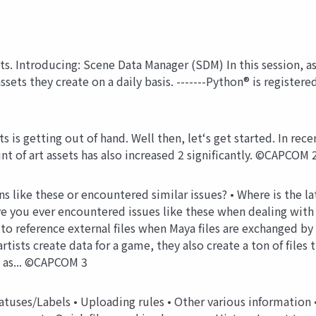
. Introducing: Scene Data Manager (SDM) In this session, as 
sets they create on a daily basis. -------Python® is registe
 is getting out of hand. Well then, let‘s get started. In re
 of art assets has also increased 2 significantly. ©CAPCOM 
 like these or encountered similar issues? • Where is the late
ve you ever encountered issues like these when dealing with 
e to reference external files when Maya files are exchanged b
artists create data for a game, they also create a ton of file
ch as... ©CAPCOM 3
• Statuses/Labels • Uploading rules • Other various information 