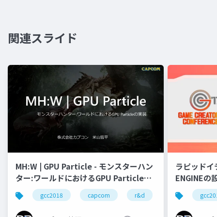
関連スライド
ラピッドイ
MH:W | GPU Particle - モンスターハン
ENGINEの
ター:ワールドにおけるGPU Particleの
実装
gcc20
gcc2018
capcom
r&d
カプコン