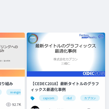
取り組み
【CEDEC2018】最新タイトルのグラフ
ィックス最適化事例
re engine
r&d
カプコン
カプコン技研
プコン技研
capcom
r&d
カプコン
92.7K