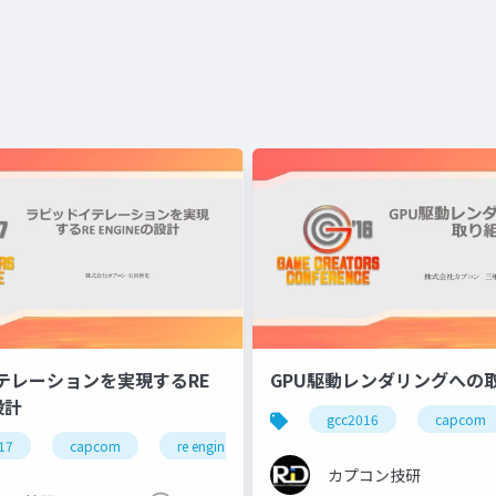
テレーションを実現するRE
GPU駆動レンダリングへの
設計
gcc2016
capcom
17
capcom
re engine
r&d
カプコン
カ
カプコン技研
カプコン技研