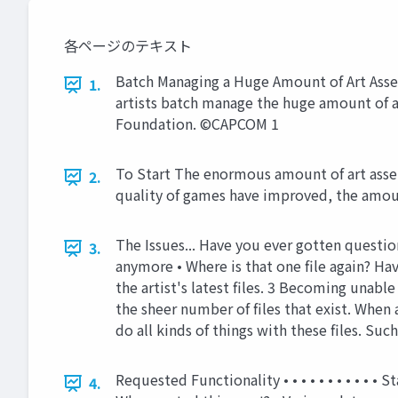
各ページのテキスト
Batch Managing a Huge Amount of Art Assets
1.
artists batch manage the huge amount of as
Foundation. ©CAPCOM 1
To Start The enormous amount of art assets
2.
quality of games have improved, the amount
The Issues... Have you ever gotten questions
3.
anymore • Where is that one file again? Ha
the artist's latest files. 3 Becoming unabl
the sheer number of files that exist. When 
do all kinds of things with these files. Su
Requested Functionality • • • • • • • • • • 
4.