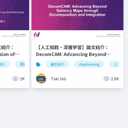
文紹介：
【人工知能・深層学習】論文紹介：
sion of
DecomCAM: Advancing Beyond
ures
Saliency Maps through
紹介
in-context learning
深層学習
task vector
人工知能
論文紹介
optimizer
vlm
deeplearning
llm
人工知能
i
Decomposition and Integration
3K
Taki lab.
2.8K