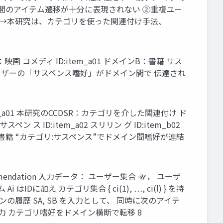
ン間のアイテム遷移が十分に表現されない ②重複ユー
 →本研究は、カテゴリを使った関連付け手法、
コメディ ID:item_a01 ドメインB：書籍 サス
m_b02 ユーザーの「サスペンス嗜好」がドメイン間で 伝達され
_a01 本研究のCCDSR：カテゴリを介した関連付け ド
ス ID:item_a02 スリリン グ ID:item_b02
書籍 “カテゴリ:サスペンス”でドメイン間嗜好が連結
ommendation 入力データ： ユーザー集合 𝒰 ， ユーザ
 Ai はIDに加え カテゴリ集合 { ci(1), …, ci(l) } を持
の履歴 SA, SB を入力として、 同時に次のアイテ
時に入力 カテゴリ嗜好をドメイン横断で転移 8