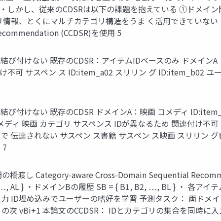
 ・しかし、従来のCDSRは以下の課題を抱えている ①ドメイ
リ情報、とくにマルチカテゴリ構造をうま く活用できていない
l recommendation (CCDSR)を使用 5
付けない 既存のCDSR：アイテムIDベースのみ ドメインA：映画 
連付け不可 サスペン ス ID:item_a02 スリリン グ ID:ite
付けない 既存のCDSR ドメインA：映画 コメディ ID:item
コメディ 映画 カテゴリ サスペンス IDが異なるため 関連付け不可 サスペン 
伝達されない サスペン ス書籍 サスペン ス映画 スリリン グ
7
tegory-aware Cross-Domain Sequential Rec
…, AL } ・ドメインBの履歴 SB = { B1, B2, …, BL } ・ 各アイテム
入力 ID埋め込みでユーザーの嗜好を学習 予測タスク： 両ドメイン
ンB の次 vBi+1 本論文のCCDSR： IDとカテゴリの集合を同