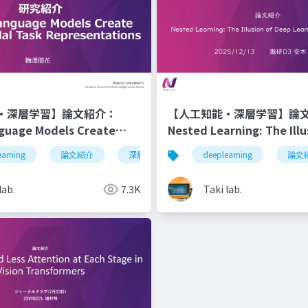
・深層学習】論文紹介：
【人工知能・深層学習】論
nguage Models Create
Nested Learning: The Illu
al Task Representations
Deep Learning Architect
能
earning
マルチモーダル
論文紹介
深層学習
モダリティギャップ
人工知能
deeplearning
llm
論文
lab.
7.3K
Taki lab.