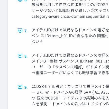
履歴を活用して自然な拡張を行うのがCDSR
ザーが少ないと知識転移が難しい ③カテゴ
category-aware cross-domain sequentia
アイテムIDだけでは異なるドメインの嗜好を結び
7.
ペン ス ID:item_b01 IDが異なるため 関
ない 6
アイテムIDだけでは異なるドメインの嗜好を結び
8.
メインB：書籍 サスペン ス ID:item_b01 
ユーザーの「サスペンス嗜好」がドメイン間で 
→重複ユーザーがいなくても転移学習できる 
CCDSRモデル設定：カテゴリで異ドメイン間の橋渡し Ca
9.
ー u ∈ 𝒰 ・ドメインAの履歴 SA = { A1, A2, 
つ 従来のCDSR： アイテムIDの系列のみを
ムを予測： ドメインA の次 vAi+1 ドメイ