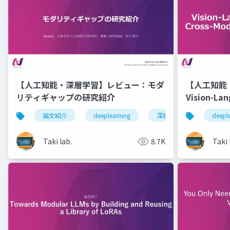
【人工知能・深層学習】レビュー：モダ
【人工知能
リティギャップの研究紹介
Vision-La
Cross-Mod
論文紹介
deeplearning
深層学習
人工知
deepl
Taki lab.
8.7K
Taki 