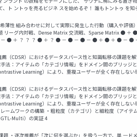
ィンランド の妖精をモチーフにした、 サウナに稀にみる置き物
、ト ントゥを売るビジネ スを始めるぞ！ 誰もトントゥ を知らなす
※希薄性 組み合わせに対して実際に発生した行動（購入や評価
戦、Dense Matrix 交流戦、Sparse Matrix ● ＋ ● － 
 － ● ＋ ？ ？ ？ ● ＋ ？ ● － ● － ● － ● ＋ ● ＋ ● － ● 
R）におけるデータスパース性と知識転移の課題を解決手法 “Heterog
法：アイテムの「カテゴリ情報」をドメイン間のブリッジとして活用 →
ontrastive Learning）により、重複ユーザーが全く存在
R）におけるデータスパース性と知識転移の課題を解決手法 “Heterog
法：アイテムの「カテゴリ情報」をドメイン間のブリッジとして活用 →
Contrastive Learning）により、重複ユーザーが全く存
レームワークの構築 ・粗粒度（カテゴリ）と細粒度（アイテ
-Multi）の実証 4
の課題 ・逐次推薦が「次に何を選ぶか」を扱う一方で、単 一ド