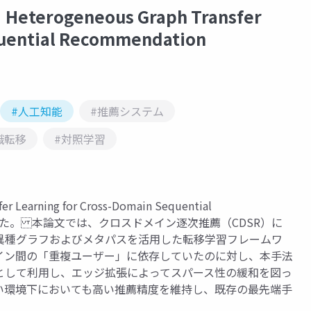
ogeneous Graph Transfer
quential Recommendation
#人工知能
#推薦システム
識転移
#対照学習
earning for Cross-Domain Sequential
いました。 本論文では、クロスドメイン逐次推薦（CDSR）に
異種グラフおよびメタパスを活用した転移学習フレームワ
イン間の「重複ユーザー」に依存していたのに対し、本手法
として利用し、エッジ拡張によってスパース性の緩和を図っ
い環境下においても高い推薦精度を維持し、既存の最先端手