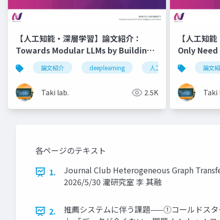
【人工知能・深層学習】論文紹介：
【人工知能
Towards Modular LLMs by Building
Only Need 
and Reusing a Library of LoRAs
Stage in V
論文紹介
deeplearning
人工知能
深層学
論文
Taki lab.
2.5K
Taki 
各ページのテキスト
Journal Club Heterogeneous Graph Transf
1.
2026/5/30 瀧研究室 李 其融
推薦システムに伴う課題——①コールドスタ
2.