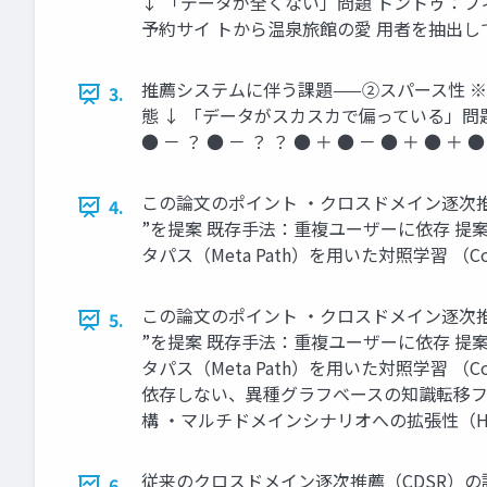
↓ 「データが全くない」問題 トントゥ：フ
予約サイ トから温泉旅館の愛 用者を抽出して
推薦システムに伴う課題——②スパース性 
3.
態 ↓ 「データがスカスカで偏っている」問題 リーグ内対
● － ？ ● － ？ ？ ● ＋ ● － ● ＋ ● ＋ ●
この論文のポイント ・クロスドメイン逐次推薦（CDS
4.
”を提案 既存手法：重複ユーザーに依存 提案手
タパス（Meta Path）を用いた対照学習 （C
この論文のポイント ・クロスドメイン逐次推薦（CDS
5.
”を提案 既存手法：重複ユーザーに依存 提案手
タパス（Meta Path）を用いた対照学習 （
依存しない、異種グラフベースの知識転移フ
構 ・マルチドメインシナリオへの拡張性（HGTL
従来のクロスドメイン逐次推薦（CDSR）
6.