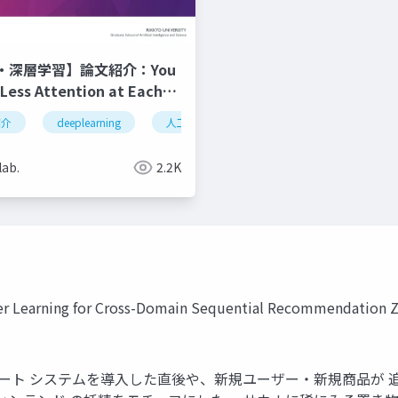
・深層学習】論文紹介：You
Less Attention at Each
ision Transformers
習
紹介
lora
deeplearning
人工知能
深層学習
vision tran
lab.
2.2K
er Learning for Cross-Domain Sequential Recommendation Zi
ート システムを導入した直後や、新規ユーザー・新規商品が 