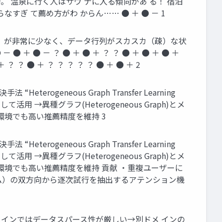
。 温泉に行く人はサウ ナに入る傾向があ る！ 宿泊
ぎ て薦め方がわ からん…… ● ＋ ● － 1
） が非常に少なく、データ行列がスカスカ（疎）な状
● ＋ ● － ？ ● ＋ ● ＋ ？ ？ ● ＋ ● ＋ ● ＋
＋ ？ ？ ● ＋ ？ ？ ？ ？ ？ ● ＋ ● ＋ 2
eneous Graph Transfer Learning
異種グラフ(Heterogeneous Graph)とメ
しない環境でも高い推薦精度を維持 3
eneous Graph Transfer Learning
異種グラフ(Heterogeneous Graph)とメ
在しない環境でも高い推薦精度を維持 貢献 ・重複ユーザーに
ム）の双方向から逐次試行を抽出するアテンション機
メインではデータスパース性が厳しい→別ドメ インの