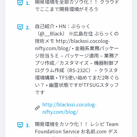
開発環境を全部カソウ化！！ クラウド
1.
でここまで開発環境がそろう
自己紹介 • HN：ぶらっく
2.
（@__Black） ※広島在住 ぶらっくの
技術メモ http://blackssi.cocolog-
nifty.com/blog/ • 金融系業務パッケー
ジ担当ＳＥ – パッケージ適用 – 業務ア
プリ作成／カスタマイズ – 機器制御プ
ログラム作成（RS-232C） – クラスタ
環境構築 • TFS使い始めてまだ2年ぐら
い？ • 幽霊状態ですがTFSUGスタッフ
です
http://blackssi.cocolog-
nifty.com/blog/
開発環境をカソウ化！！ レシピ Team
3.
Foundation Service お名前.com デス