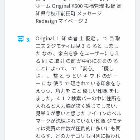
ホーム Original ¥500 投稿管理 投稿 高
知県今枝市前田町 メッセージ
Redesign マイページ 2
Original １ 知 ぬ者 士 仮定 。 で 目 取
3.
工夫 2 ジモティは見 3 ら ると しまし
た なの 、余白を多 をユーザーに与え
る 同 に 取引 の商 が中心になるの る
ことによって、 で 「安心」 「優し
さ」 、 整 と う とい キ ワ ド のが ー
ー にな 使う で 理されている印象を与
えつつ、角丸を こと 優しい印象 をし
ました。 4 １ 2 検索バーの中に住所を
入れると入力欄が狭く感じてしまい、
見栄えが悪いと感じた アイコンのベル
マークが洗練されていない印象 ジモテ
ィは売買の件数が圧倒的に多いにも関
わらず、どのカテゴリも同列に扱われ