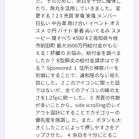
た。 そのために、余白を十分に確保し
たり、角丸を活用していきました。 変
更する 7 2 3 売買 家電 家電 メンバー
日払い 中古車 助け合い イベント オス
スメ ０円 バイト 新着 ぬいぐるみ スヌ
ーピー 寝そべり ¥500 4 2 高知県今枝
市前田町 最大3600万円給付金がもら
える！肝臓の お悩み、給付金を調べま
したか？ B型肺炎の給付金請求はでき
る？ Sponsored １ 住所と検索バーを
別個にすることで、違和感のない見た
目にした。 2 このアイコンに限った話
ではないが、全てのアイコンの線の太
さを1.25pに統一した。 ３ 売買の件数
が多いことから、side scrollingのレイ
アウト設計にすることでカテゴリーの
優先度を強調し た。また、ボタンも大
きくしたことによって押しやすさをア
ップさせた。 ４ 余白を十分にとるこ