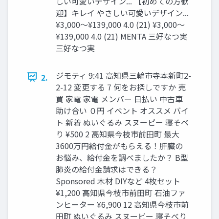
しい可愛いデザイン... 【初めての方歓
迎】キレイ やさしい可愛いデザイン...
¥3,000～¥139,000 4.0 (21) ¥3,000～
¥139,000 4.0 (21) MENTA 三好なつ実
三好なつ実
ジモティ 9:41 高知県三輪市寺本新町2-
2.
2-12 変更する 7 何をお探しですか 売
買 家電 家電 メンバー 日払い 中古車
助け合い ０円 イベント オススメ バイ
ト 新着 ぬいぐるみ スヌーピー 寝そべ
り ¥500 2 高知県今枝市前田町 最大
3600万円給付金がもらえる！肝臓の
お悩み、給付金を調べましたか？ B型
肺炎の給付金請求はできる？
Sponsored 木材 DIYなど 4枚セット
¥1,200 高知県今枝市前田町 石油ファ
ンヒーター ¥6,900 12 高知県今枝市前
田町 ぬいぐるみ スヌーピー 寝そべり