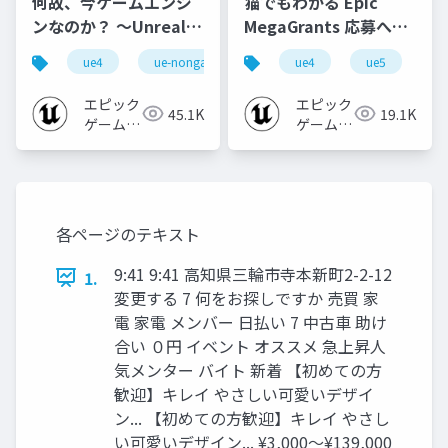
何故、今ゲームエンジ
猫でもわかる Epic
ンなのか？ ～Unreal
MegaGrants 応募への
Engineがもたらすビジ
道【2021】
ue4
ue-nongame
ue-aec
ue4
ue-m&e
ue5
e
ネスバリュー～
【CGWORLD デザイン
エピック
エピック
45.1K
19.1K
ビズカンファレンス
ゲームズ
ゲームズ
2021秋】
ジャパン
ジャパン
各ページのテキスト
9:41 9:41 高知県三輪市寺本新町2-2-12
1.
変更する 7 何をお探しですか 売買 家
電 家電 メンバー 日払い 7 中古車 助け
合い ０円 イベント オススメ 急上昇人
気メンター バイト 新着 【初めての方
歓迎】キレイ やさしい可愛いデザイ
ン... 【初めての方歓迎】キレイ やさし
い可愛いデザイン... ¥3,000～¥139,000