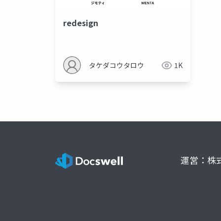
redesign
タケダコウタロウ
1K
運営：株