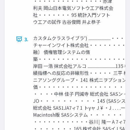
・・・・・・・・・・・・・・・赤津
利夫 岡山日本電気ソフトウ工ア株式会
社・・・・・・・ 95 統計入門ソフト
ウ工アの試作 古谷俊問 井よ恭子
カスタムクラスライブラ') ...................・
3.
チャーインワイト株式会社・・・・・・・・ 10
融〕 債権管理システムの惰
築・・・・・・・・・・・・・・・・・・・
岸田 一浩 抹式会社アルコ .......................
績指標への反応の非線形性・・・・・ 三平 
ニアソンググループ・ 141 株式ニヲプション
価・・・・・・・・・・・・・・・・ ・ ・ ・ ・
・ ・ ・・中林 佳子 円減寺 総式会社 SASン イA
JO・ ・ ・ ・ ・ ・ ・ ・ ・ ・ 145 (SAS
総式会社 SAS1JA7ィ7 1 トγャ J ¥ ・J . . . .ー 
Macintosh版 SASシステム ・ ・ ・ ・ ・ ・ ・
・・・・・・・・・・・・谷川￨ 隆一 A 7ィ7 1 ‑ト
・ ・ ・ ・ ・ ・ ・ 165 株式会社 SASイJ SAS