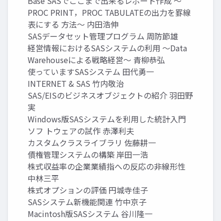
Base SASでここまで出来るレポート作成 ～
PROC PRINT，PROC TABULATEの出力を罫線
表にする 方法～ 内田浩伸
SASデータセット管理プログラム 周防節雄
経営情報におけるSASシステムの利用 ～Data
Warehouseによる戦略経営～ 青柳恭弘
使っていますSASシステム 田代勇一
INTERNET & SAS 竹内敬治
SAS/EISのビジネスオブジェクトの紹介 羽田野
実
Windows版SASシステムを利用した統計入門
ソフ トウェアの試作 赤澤利夫
カスタムクラスライブラリ 佐藤耕一
債権管理システムの構築 岸田一浩
株式収益率の企業業績指への反応の非線形性
中林三平
株式オプションの評価 円城寺佳子
SASシステム新機能関連 竹中京子
Macintosh版SASシステム 谷川隆一