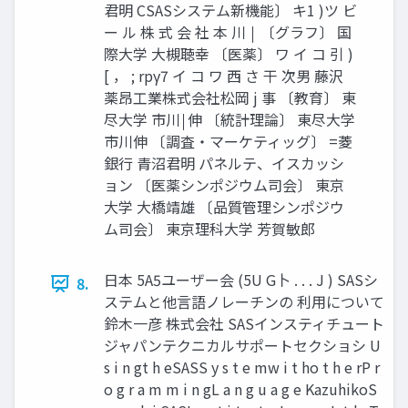
君明 CSASシステム新機能〕 キ1 )ツ ビ
ー ル 株 式 会 社 本 川 ￨ 〔グラフ〕 国
際大学 大槻聴幸 〔医薬〕 ワ イ コ 引 )
[ ， ; rpγ7 イ コ ワ 西 さ 干 次男 藤沢
薬昂工業株式会社松岡 j 事 〔教育〕 東
尽大学 市川￨伸 〔統計理論〕 東尽大学
市川伸 〔調査・マーケティッグ〕 =菱
銀行 青沼君明 パネルテ、イスカッシ
ョン 〔医薬シンポジウム司会〕 東京
大学 大橋靖雄 〔品質管理シンポジウ
ム司会〕 東京理科大学 芳賀敏郎
日本 5A5ユーザー会 (5U G卜 . . . J ) SASシ
8.
ステムと他言語ノレーチンの 利用について
鈴木一彦 株式会社 SASインスティチュート
ジャパンテクニカルサポートセクショシ U
s i n gt h eSASS y s t e mw i t ho t h e rP r
o g r a m m i n gL a n g u a g e KazuhikoS