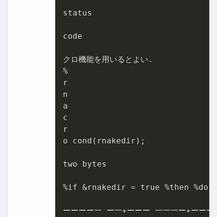
status

code

クロ機能を用いるとよい.

%

r

n

a

c

r

o cond(rnakedir);

two bytes

%if &rnakedir = true %then %do;

ーーーー一 ー一+ーーー 一一一ー+ーーー