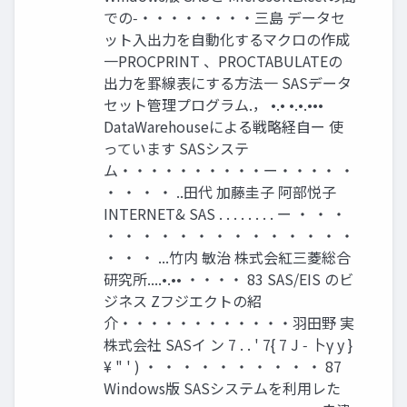
での‑・・・・・・・・三島 データセ
ット入出力を自動化するマクロの作成
一PROCPRINT 、PROCTABULATEの
出力を罫線表にする方法一 SASデータ
セット管理プログラム.， •.• •.•.•••
DataWarehouseによる戦略経自ー 使
っています SASシステ
ム・・・・・・・・・・ー・・・・ ・
・ ・ ・ ・ ..田代 加藤圭子 阿部悦子
INTERNET& SAS . . . . . . . . ー ・ ・ ・
・ ・ ・ ・ ・ ・ ・ ・ ・ ・ ・ ・ ・ ・
・ ・ ・ ...竹内 敏治 株式会紅三菱総合
研究所....•.•• ・・・・ 83 SAS/EIS のビ
ジネス Zフジエクトの紹
介・・・・・・・・・・・・羽田野 実
株式会社 SASイ ン 7 . . ' 7{ 7 J ‑ 卜γ y }
¥ " ' ) ・ ・ ・ ・ ・ ・ ・ ・ ・ ・ 87
Windows版 SASシステムを利用レた