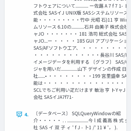
フトウェアについて........... ー佐蕗 A 7 f 7 1‑ トYャ J
式会社 SASイJ UNIX版 SASシステムリソース 
能・・・・・・・・・竹中 元昭 石)11 亨 Wind
ムリソース 6.10の...........石井 由美子 株式会社
ャJO ・・・・・・・ 181 浩司 総式会社 SASイJ A
ャJO...ー ・ ・ ・ ・ 185 GUI アプリケ
SAS/AFソフトウ工ア、 ・ ・ ・ ・ ・ ・ ・ ・ ・
・ ・ ・ ・ ・ ・ ・ ・ ・ ・・・長谷川 SAS
イメージデータを利用する 〔グラフ〕 SAS/GR
ジャを用いだ..............山下 デザインの作成
社......• ・・ ・ ・ ・ ・ ・ ・199 宮里盛幸 SA
能は・・ ・ ・ ・ ・ ・ ・ ・ ・ ・ ・・・
SCLでちご利用い疋だけます 敏治 亨 トYャJ I ' J....
会社 SASイJA7f71‑
〔データベース〕 SQLQueryWindowの紹
4.
介・・・・・ . . ..................今 l 成 義高 株 式 会
社 SAS イ 双 子 ィ ' f J ‑ 卜1 /' 11 ¥ '， ).