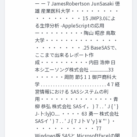
ー ー 7 JamesRobertson JunSasaki 徳
雄 産業医科大学・・・・・ ・ ・ ・ ・
・ ・ ・ ・・ ・ ・ ・ 15 JMP3.0によ
る生惇分析 ‑AppleScriptの応用
ー・・・・・・・・・陶山 昭彦 鳥取
大学・・・・・・・・・・ ・ ・ ・ ・
・ ・ ・・ ・ ・ ・ ・ .25 BaseSASで、
ここまで出来るレポート作
成・・・・・・・・・・内田 浩伸 日
本シ工ーソング株式会社 ...............33
・・・・・・周防 節$ 1 1 御戸商科大
学 . . . . . . . . . . . . . . . . . . . . . . . . . . . 4 7 経
営情報における SASシステムの利
用・・・・・・・・・・・・・・・青
柳 恭弘 株式会社 SASイ， ) 7 . . ' J { ' }
J‑卜:ly}O.... ・・・・ 63 勇一 株式会社
SASイ ' ) 7 . . ' J { 7 J卜 V 'y } ¥ "' ) ・
・ ・ ・ ・ ・ ・ ・ ・ ・ ・ 77
Windows版 SASと MicrosoftExcelの聞