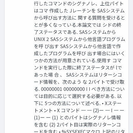
行したコマンドのシグナノレ、上位パイト
はコマ 作成した Jレーチンを SASシステム
から呼び出す方法に 関する質問を受けると
とが多くなっている.本論文では シドの終
了ステータスである. SASシステムから
UNIX 2 SASシステムから他言語プログラム
を呼 び出す SASシステムから他言語で作
成したプログラムを呼び 出す場合にはいく
つかの方法が用意されている.使用す コマ
ンドを実行した際に終了ステータスが lで
あった場 合 、 SASシステムはリターシコ
ード情報を、次のよう な 2パイトで受け取
る. 00000001 00000000 I I べき方法につい
ては目的に応じて選択する必要がある. 以
下に 5つの方法について述べる. • Xステー
トメント • X コマンド 一 一 (2)ー 一 I 一 ー
(1)ー ー (1) とのパイトはシグナノレ情報
を含む (2) 2パイト目は実際のリターンコ
ードを含む • %SYSEXECマクロ 上記のリタ