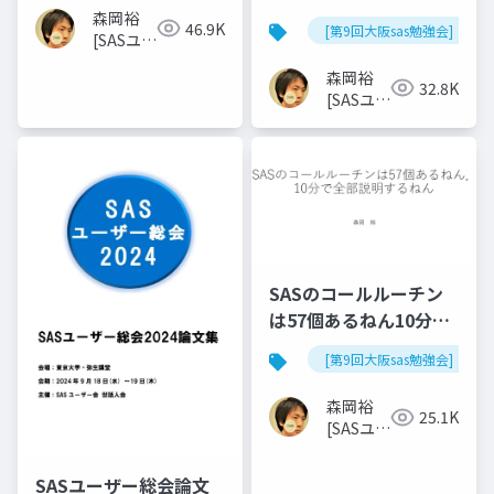
定)
森岡裕
46.9K
[第9回大阪sas勉強会]
[SASユー
ザー総会
森岡裕
世話人]
32.8K
[SASユー
ザー総会
世話人]
SASのコールルーチン
は57個あるねん10分で
全部説明するねん
[第9回大阪sas勉強会]
森岡裕
25.1K
[SASユー
ザー総会
世話人]
SASユーザー総会論文