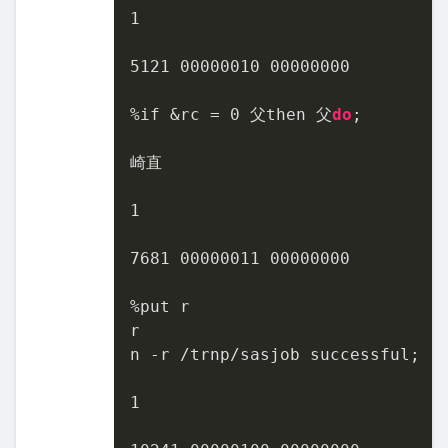
1
5121
00000010
00000000
%if &rc = 
0
 父then 父
do
;

崎直

1
7681
00000011
00000000
%put r

r

n ‑r /trnp/sasjob successful;

1