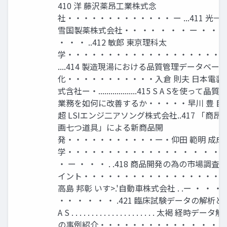
410 洋 藤沢薬昂工業株式念
社・・・・・・・・・・・・・ ー ...411 光一 
雪国製薬株式会社・・ ・・ ・ ・ ・ ー ・ ・ 
・ ・ ・ ..412 敏郎 東京理科太
学・・・・・・・・・・・・・・・・・・・
....414 製造現湯における品質管理データベース
化・・・・・・・・・・・入倉 則夫 日本電装
式含社ー・...................415 S A Sを使って晶質
業務を如何に改善するか・・・・・早川 豊 目
超 LSIエンジ二アソング株式会社..417 「商昂
画七つ道具」による新商品開
発・・・・・・・・・・・ー・仰田 範明 成成
学・・・・・・・・・・・・・・ ・ ・ ・ ・ 
・ ー ・ ・ ・ . .418 商品開発の為の市場調査
イント・・・・・・・・・・・・・・・・・
高島 邦彰 いす>.'自動車株式会社 . .ー ・ ・ ・
・・ ・ ・ ・ ・ .421 臨床試験データの解析と 
A S . . . . . . . . . . . . . . . . . . . . . 太褐 経時データ
の事例紹介・・・・・・・・・・・ ・ ・ ・ 