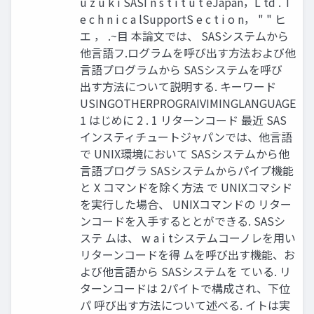
u z u k i SASI n s t i t u t eJapan，L td . T
e c h n i c a lSupportS e c t i o n， " " ヒ
エ ， .~目 本論文では、 SASシステムから
他言語フ.ログラムを呼び出す方法および他
言語プログラムから SASシステムを呼び
出す方法について説明する. キーワード
USINGOTHERPROGRAIVIMINGLANGUAGE
1 はじめに 2 . 1 リターンコード 最近 SAS
インスティチュートジャパンでは、他言語
で UNIX環境において SASシステムから他
言語プログラ SASシステムからパイプ機能
と X コマンドを除く方法 で UNIXコマシド
を実行した場合、 UNIXコマンドの リター
ンコードを入手するととができる. SASシ
ステ ムは、 w a i tシステムコーノレを用い
リターンコードを得 ムを呼び出す機能、お
よび他言語から SASシステムを ている. リ
ターンコードは 2パイトで構成され、下位
パ 呼び出す方法について述べる. イトは実