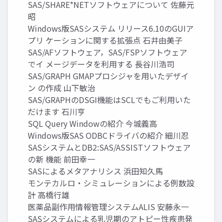
SAS/SHARE*NETソフトウェアについて 佐藤元
昭
Windows版SASシステム リリース6.10のGUIア
プリ ケーションに関する拡張点 石井由美子
SAS/AFソフトウェア，SAS/FSPソフトウェア
でイ メージデータを利用する 長谷川浩司
SAS/GRAPH GMAPプロシジャを用いたデザイ
ン の作成 山下敏治
SAS/GRAPHのDSGI機能はSCLでもご利用いた
だけます 石川亨
SQL Query Windowの紹介 今城義高
Windows版SAS ODBCドライバの紹介 細川忍
SASシステムとDB2:SAS/ASSISTソフトウェア
の新 機能 前田幸一
SASによるメタアナリシス 浜田知久馬
モンテカルロ・シミュレーションによる例数設
計 高橋行雄
医薬品副作用情報管理システムALIS 安藤永一
SASシステムによる乳児期のアトピー性疾患発