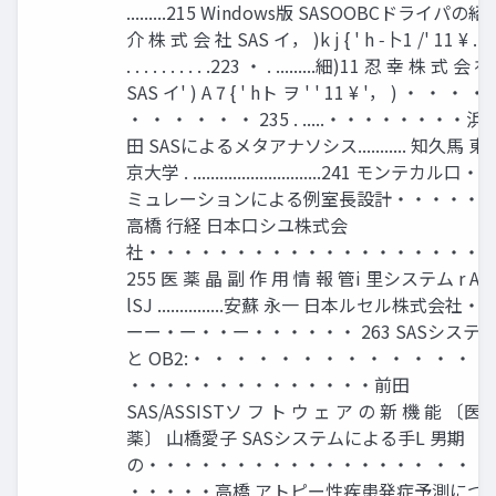
.........215 Windows版 SASOOBCドライパの紹
介 株 式 会 社 SAS イ， )k j { ' h ‑卜1 /' 11 ¥ . ' 
. . . . . . . . . .223 ・ . .........細)11 忍 幸 株 式 会 社
SAS イ' ) A 7 { ' hト ヲ ' ' 11 ¥ '， ) ・ ・ ・ ・
・ ・ ・ ・ ・ ・ 235 . .....・・・・・・・・浜
田 SASによるメタアナソシス........... 知久馬 東
京大学 . .............................241 モンテカル口・
ミュレーションによる例室長設計・・・・・
高橋 行経 日本口シユ株式会
社・・・・・・・・・・・・・・・・・・・
255 医 薬 晶 副 作 用 情 報 管i 里システム r AL
lSJ ...............安蘇 永一 日本ルセル株式会社・
ーー・ー・・ー・・・・・・ 263 SASシステ
と OB2:・ ・ ・ ・ ・ ・ ・ ・ ・ ・ ・ ・ ・ ・
・・・・・・・・・・・・・・前田
SAS/ASSISTソ フ ト ウ ェ ア の 新 機 能 〔医
薬〕 山橋愛子 SASシステムによる手L 男期
の・・・・・・・・・・・・・・・・ ・ ・
・・・・・高橋 アトピー性疾患発症予測につ