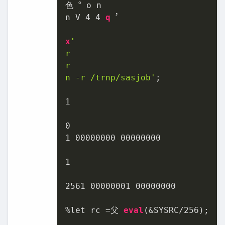
色︒ o n

n V 
4
4
q
︐

x
'

r

r

n ‑r /trnp/sasjob'
;

1
0
1
00000000
00000000
1
2561
00000001
00000000
%let rc =父 
eval
(&SYSRC/
256
);
