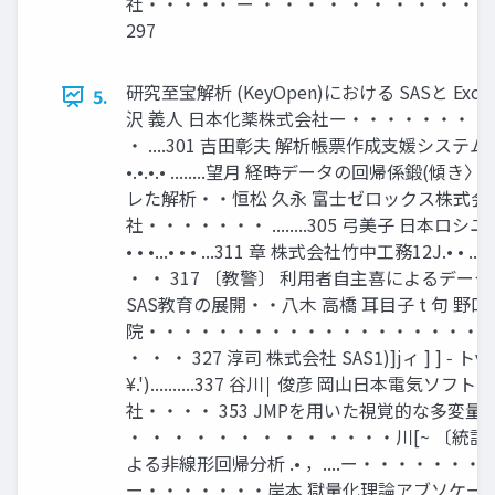
社・・・・・ ー ・ ・ ・ ・ ・ ・ ・ ・ ・ ・ 
297
研究至宝解析 (KeyOpen)における SASと Ex
5.
沢 義人 日本化薬株式会社ー・・・・・・・・・
・ ....301 吉田彰夫 解析帳票作成支媛システム ..• ， 
•.•.•.• ........望月 経時データの回帰係鍛(傾き〉を
レた解析・・恒松 久永 富士ゼロックス株式会
社・・・・・・・ ........305 弓美子 日本ロシユ株式
• • •...• • • ...311 章 株式会社竹中工務12J.• • ..• • • .
・ ・ 317 〔教警〕 利用者自主喜によるデー
SAS教育の展開・・八木 高橋 耳目子 t 句 野口
院・・・・・・・・・・・・・・・・・・・
・ ・ ・ 327 淳司 株式会社 SAS1)]jィ ] ] ‑ トγ1 
¥.')..........337 谷川￨ 俊彦 岡山日本電気ソ
社・・・・ 353 JMPを用いた視覚的な多変量解
・ ・ ・ ・ ・ ・ ・ ・ ・ ・・・・川[~ 〔統計
よる非線形回帰分析 .• ，....ー・・・・・・・
ー・・・・・・・岸本 獄量化理論アブソケー