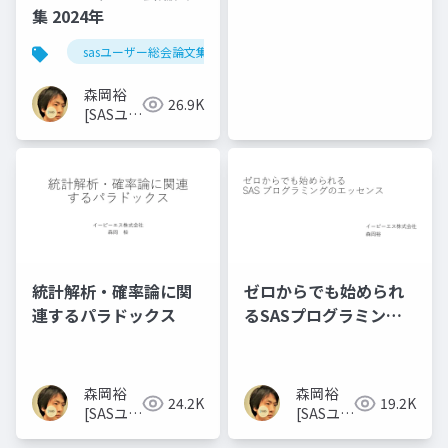
集 2024年
sasユーザー総会論文集 2024年
森岡裕
26.9K
[SASユー
ザー総会
世話人]
統計解析・確率論に関
ゼロからでも始められ
連するパラドックス
るSASプログラミング
のエッセンス
森岡裕
森岡裕
24.2K
19.2K
[SASユー
[SASユー
ザー総会
ザー総会