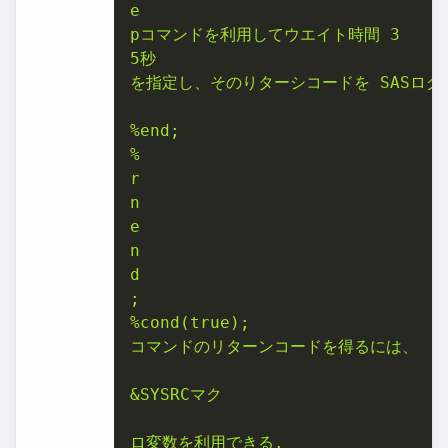
e

pコマンドを利用してウエイト時間 3

5秒

を指定し、そのりターシコードを SASログへ
%end;

%

r

n

e

n

d

;

%cond(true);

コマンドのリターンコードを得るには、

&SYSRCマク

ロ変数を利用できる.
