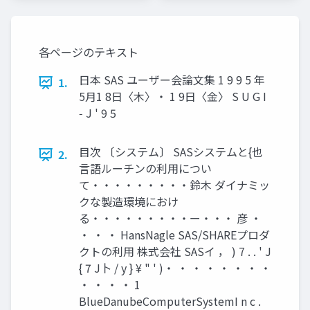
世話人]
世話人]
各ページのテキスト
日本 SAS ユーザー会論文集 1 9 9 5 年
1.
5月1 8日〈木〉・ 1 9日〈金〉 S U G I
‑ J ' 9 5
目次 〔システム〕 SASシステムと{也
2.
言語ルーチンの利用につい
て・・・・・・・・・鈴木 ダイナミッ
クな製造環境におけ
る・・・・・・・・・ー・・・ 彦 ・
・ ・ ・ HansNagle SAS/SHAREプロダ
クトの利用 株式会社 SASイ ， ) 7 . . ' J
{ 7 J卜 / y } ¥ " ' )・ ・ ・ ・ ・ ・ ・ ・
・ ・ ・ ・ 1
BlueDanubeComputerSystemI n c .