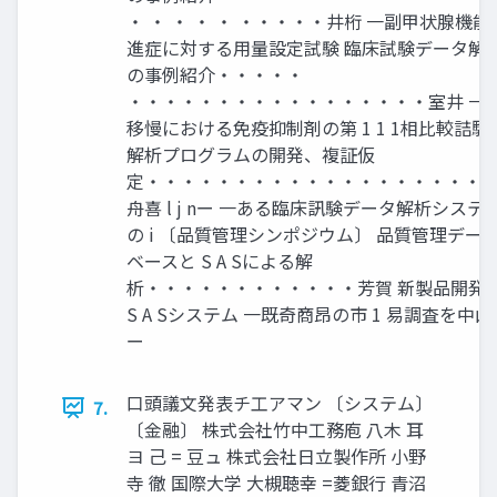
・ ・ ・ ・ ・ ・・・・・井桁 一副甲状腺機能
進症に対する用量設定試験 臨床試験データ解
の事例紹介・・・・・
・・・・・・・・・・・・・・・・・室井 一
移慢における免疫抑制剤の第 1 1 1相比較詰駿
解析プログラムの開発、複証仮
定・・・・・・・・・・・・・・・・・・・
舟喜 l j nー 一ある臨床訊験データ解析システ
の i 〔品質管理シンポジウム〕 品質管理デー
ベースと S A Sによる解
析・・・・・・・・・・・・芳賀 新製品開発
S A Sシステム 一既奇商昂の市 1 易調査を中山
ー
口頭議文発表チ工アマン 〔システム〕
7.
〔金融〕 株式会社竹中工務庖 八木 耳
ヨ 己 = 豆ュ 株式会社日立製作所 小野
寺 徹 国際大学 大槻聴幸 =菱銀行 青沼