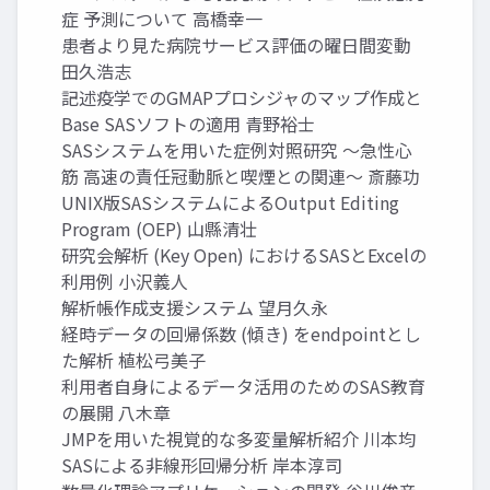
症 予測について 高橋幸一
患者より見た病院サービス評価の曜日間変動
田久浩志
記述疫学でのGMAPプロシジャのマップ作成と
Base SASソフトの適用 青野裕士
SASシステムを用いた症例対照研究 ～急性心
筋 高速の責任冠動脈と喫煙との関連～ 斎藤功
UNIX版SASシステムによるOutput Editing
Program (OEP) 山縣清壮
研究会解析 (Key Open) におけるSASとExcelの
利用例 小沢義人
解析帳作成支援システム 望月久永
経時データの回帰係数 (傾き) をendpointとし
た解析 植松弓美子
利用者自身によるデータ活用のためのSAS教育
の展開 八木章
JMPを用いた視覚的な多変量解析紹介 川本均
SASによる非線形回帰分析 岸本淳司