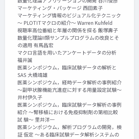
数量化理論アプリケーションの開発 谷川俊彦
マーケティング・パッケージ 西田素子
マーケティング情報のビジュアル化テクニック
～ PLOTITマクロの紹介～ Warren Kuhfeld
視聴率高位番組と年層の関係を探る 飯塚壽子
数量化理論Ⅱ類サンプルプログラムの改良とそ
の適用 有馬昌宏
マクロ言語を用いたアンケートデータの分析
福井誠
医薬シンポジウム，臨床試験データの解析と
SAS 大橋靖雄
医薬シンポジウム，経時データ解析の事例紹介
～副甲状腺機能亢進症に対する用量設定試験～
井村伊久子
医薬シンポジウム，臨床試験データ解析の事例
紹介 ～腎移植における免疫抑制剤の第相比較
試 験～ 里井洋一
医薬シンポジウム，解析プログラムの開発，検
証 仮定 ～ある臨床試験データ解析システムの