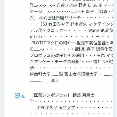
発...•.•.•.•...•.•• 岩谷きよみ 野宮 日 息 子 
ケージ.....•.•..•.•.• •.•.•• .....西田 素子 〔
グ〕 株式会社日経リサーチ・・ー・・・・・
・ ・ 363 竹田みや子 鈴木督久 マ ケテイン
アル化テクニックー・ ・ ・ ・ WarrenKuhfeld SASI
u t eI n c .・ ・ ・ ・ ・ ・ ・ ・ ・ ー ・ ・ ・ ー
‑PLOTITマクロの紹介ー 視臆率高位番組と
る......•.• ・・・・・・・飯l 家 喜子 鍛量
プログラムの改良とその適用・・・有馬 マク
たアンケートデータの分析'.••.•••• 福井 NH
所・・・ ー ・ ・ ・ ・ ・ ・ ・ ・ ・ ‑ ー ・ 3
戸商科大学....... 誠 富山女子短期大学 ー ............
....................405
〔医薬シンポジウム〕 錆雌 東京太
6.
学・・・・・・・・・・・・・・・・・・・
.......409 伊久子 東京太学・・・・・・・・・
・・ ・ ・ ・ ・ ・ ・ ・ ・ ・ ・ ー ・ ・ ・ ・