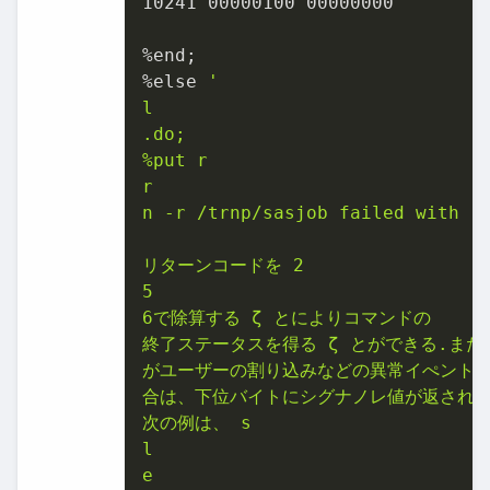
10241
00000100
00000000
%end;

%else 
'

l

.do;

%put r

r

n ‑r /trnp/sasjob failed with rc
リターンコードを 2

5

6で除算する ζ とによりコマンドの

終了ステータスを得る ζ とができる.また
がユーザーの割り込みなどの異常イぺントで
合は、下位バイトにシグナノレ値が返される.
次の例は、 s

l

e
