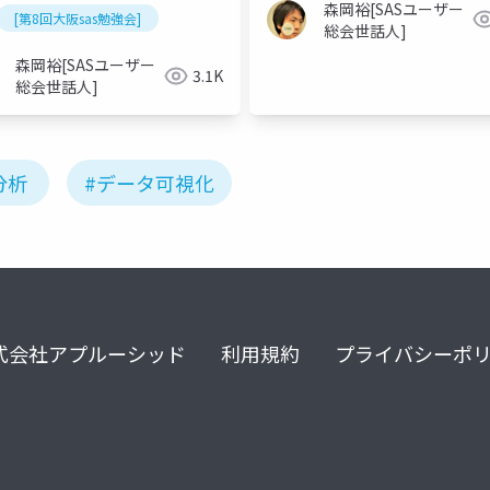
森岡裕[SASユーザー
[第8回大阪sas勉強会]
総会世話人]
森岡裕[SASユーザー
3.1K
総会世話人]
分析
#データ可視化
式会社アプルーシッド
利用規約
プライバシーポ