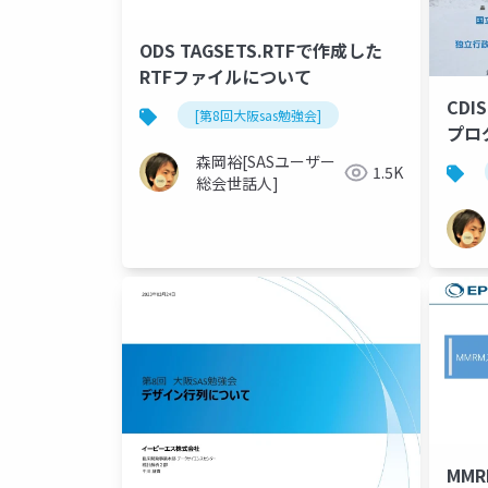
ODS TAGSETS.RTFで作成した
RTFファイルについて
CDI
[第8回大阪sas勉強会]
プロ
森岡裕[SASユーザー
1.5K
総会世話人]
MM