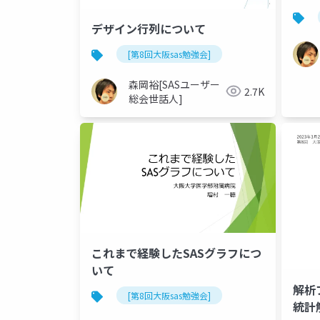
デザイン行列について
[第8回大阪sas勉強会]
森岡裕[SASユーザー
2.7K
総会世話人]
これまで経験したSASグラフにつ
いて
解析
[第8回大阪sas勉強会]
統計