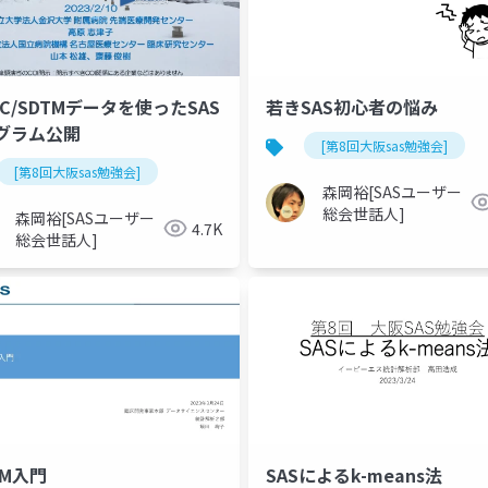
SC/SDTMデータを使ったSAS
若きSAS初心者の悩み
グラム公開
[第8回大阪sas勉強会]
[第8回大阪sas勉強会]
森岡裕[SASユーザー
総会世話人]
森岡裕[SASユーザー
4.7K
総会世話人]
RM入門
SASによるk-means法