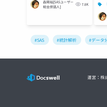
森岡裕[SASユーザー
7.8K
総会世話人]
#SAS
#統計解析
#データ
運営：株