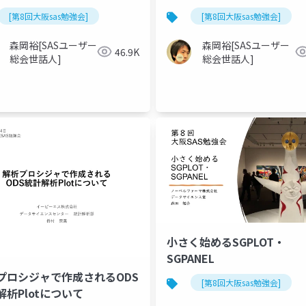
[第8回大阪sas勉強会]
[第8回大阪sas勉強会]
森岡裕[SASユーザー
森岡裕[SASユーザー
46.9K
総会世話人]
総会世話人]
小さく始めるSGPLOT・
SGPANEL
プロシジャで作成されるODS
[第8回大阪sas勉強会]
解析Plotについて