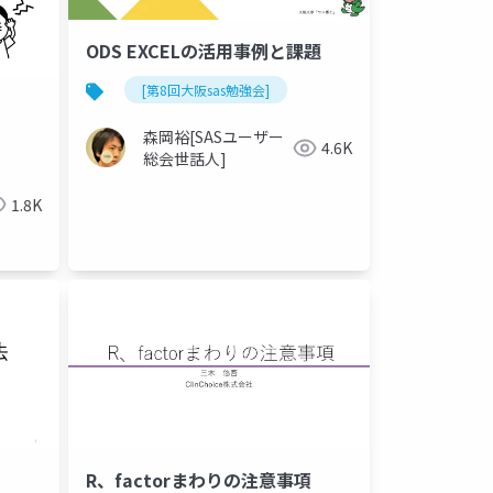
ODS EXCELの活用事例と課題
[第8回大阪sas勉強会]
森岡裕[SASユーザー
4.6K
総会世話人]
1.8K
R、factorまわりの注意事項