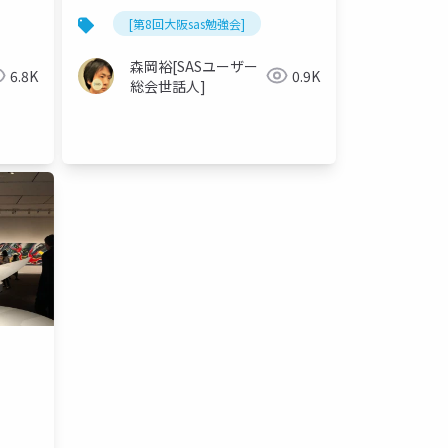
[第8回大阪sas勉強会]
森岡裕[SASユーザー
6.8K
0.9K
総会世話人]