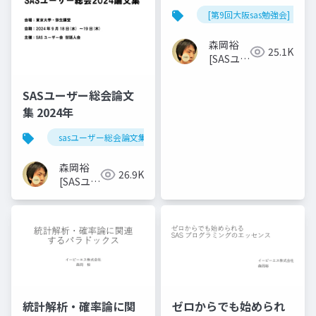
全部説明するねん
[第9回大阪sas勉強会]
森岡裕
25.1K
[SASユー
ザー総会
世話人]
SASユーザー総会論文
集 2024年
sasユーザー総会論文集 2024年
森岡裕
26.9K
[SASユー
ザー総会
世話人]
統計解析・確率論に関
ゼロからでも始められ