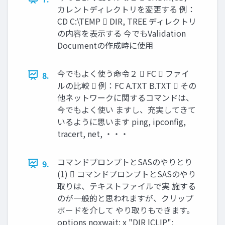
カレントディレクトリを変更する 例：
CD C:\TEMP  DIR, TREE ディレクトリ
の内容を表示する 今でもValidation
Documentの作成時に使用
今でもよく使う命令２  FC  ファイ
8.
ルの比較  例：FC A.TXT B.TXT  その
他ネットワークに関するコマンドは、
今でもよく使い ますし、充実してきて
いるように思います ping, ipconfig,
tracert, net, ・・・
コマンドプロンプトとSASのやりとり
9.
(1)  コマンドプロンプトとSASのやり
取りは、テキストファイルで実 施する
のが一般的と思われますが、クリップ
ボードを介して やり取りもできます。
options noxwait; x "DIR |CLIP";