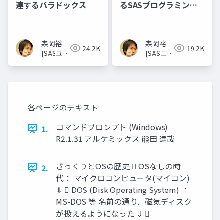
連するパラドックス
るSASプログラミング
のエッセンス
森岡裕
森岡裕
24.2K
19.2K
[SASユー
[SASユー
ザー総会
ザー総会
世話人]
世話人]
各ページのテキスト
コマンドプロンプト (Windows)
1.
R2.1.31 アルケミックス 熊田 達哉
ざっくりとOSの歴史  OSなしの時
2.
代： マイクロコンピュータ(マイコン)
⇓  DOS (Disk Operating System) ：
MS-DOS 等 名前の通り、磁気ディスク
が扱えるようになった ⇓ 