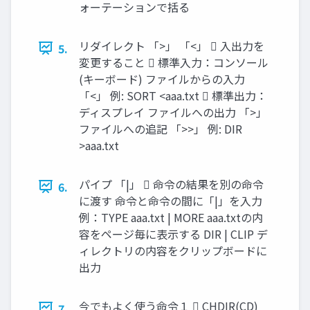
ォーテーションで括る
リダイレクト 「>」 「<」  入出力を
5.
変更すること  標準入力：コンソール
(キーボード) ファイルからの入力
「<」 例: SORT <aaa.txt  標準出力：
ディスプレイ ファイルへの出力 「>」
ファイルへの追記 「>>」 例: DIR
>aaa.txt
パイプ 「|」  命令の結果を別の命令
6.
に渡す 命令と命令の間に「|」を入力
例：TYPE aaa.txt | MORE aaa.txtの内
容をページ毎に表示する DIR | CLIP デ
ィレクトリの内容をクリップボードに
出力
今でもよく使う命令１  CHDIR(CD)
7.