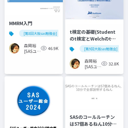
MMRM入門
t検定の基礎(Student
[第8回大阪sas勉強会]
のt検定とWelchのt検
定)
森岡裕
46.9K
[第9回大阪sas勉強会]
[SASユー
ザー総会
森岡裕
世話人]
32.8K
[SASユー
ザー総会
世話人]
SASのコールルーチン
は57個あるねん10分で