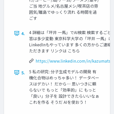
ご当 地グルメ/名古屋メシ/喫茶店の雰
囲気/離島でゆっくり流れ る時間を過
ごす
4 詳細は「坪井 一馬」でAI検索 検索するごと
4.
答は多少変動 東京科学大学の「坪井 一馬」は
LinkedInもやっています 多くの方からご連絡
ただきます リンクは こちら
https://www.linkedin.com/in/kazumatsu
5 私の研究: 分子生成モデルの開発 有
5.
機化合物はめっちゃ多い！ データベー
スはデカい！ だから… 思いつきに頼
らないで もっと「効率的」に もっと
「良い」分子を 設計できたらいいなぁ
これを作る そうだ AIを使おう！