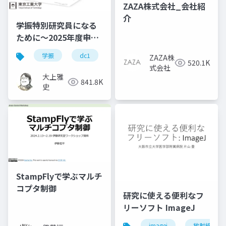
ZAZA株式会社_会社紹
介
学振特別研究員になる
ために～2025年度申請
版
学振
dc1
dc2
jsps
pd
ZAZA株
520.1K
式会社
大上雅
841.8K
史
StampFlyで学ぶマルチ
コプタ制御
研究に使える便利なフ
リーソフト ImageJ
imagej
放射線技師