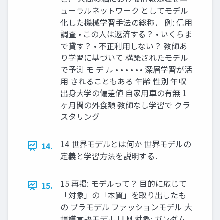
ューラルネットワーク としてモデル
化した機械学習手法の総称． 例: 信用
調査 • この人は返済する？ • いくらま
で貸す？ • 不正利用しない？ 教師あ
り学習に基づいて 構築されたモデル
で予測 モ デ ル • • • • • • 深層学習が活
用 されることもある 年齢 性別 年収
出身大学の偏差値 自家用車の有無 1
ヶ月間の外食額 教師なし学習で クラ
スタリング
14 世界モデルとは何か 世界モデルの
14.
定義と学習方法を説明する．
15 再掲: モデルって？ 目的に応じて
15.
「対象」の「本質」を取り出したも
の プラモデル ファッションモデル 大
規模言語モデル LLM 対象: ガンダム