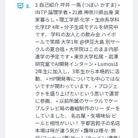
3 自己紹介 坪井 一馬 (つぼい かずま) •
3.
INTP 論理学者 • 21歳 神奈川県出身 実
家暮らし • 理工学部 化学・生命系学科
化学EP 4年 • 分子生成モデルを研究中
です． 学科の友人との飲み会 ハイボ
ールで笑顔 大学1年 @伊豆大島 別サー
クルの夏合宿 • 大学院はこのまま内部
進学の予定です • 東京大学松尾・岩澤
研究室でAI開発インターン • Lumosは
2年生に加入し，3年生から本格的に活
動． • HP開発等についても中心ではな
いですが関わっています． • プロジェ
クトを盛り上げたいという思いで運営
に参画． • 以前所属のサークルでケー
ブルテレビ局の番組制作のリー ダーを
していました． 名古屋・矢場味仙 ビ
ールと相性がいい！ 宇都宮餃子の名店
本場は味が違う気が • 趣味は様々: 旅
行/コーヒー/酒/ゲーム/ラーメン/激辛/