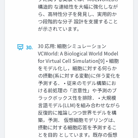
構造的 な連結性を大幅に強化しなが
ら、高特性分子を発見し、実用的か
つ段階的な分子 設計を支援すること
が示されています。
30 応用: 細胞シミュレーション
30.
VCWorld: A Biological World Model
for Virtual Cell Simulation[9] • 細胞
をモデル化し，細胞に対する何らか
の摂動(系に対する変動)に伴う変化を
予測する． • 従来のモデル構築にお
ける前処理の「恣意性」や予測のブ
ラックボックス性を排除． • 大規模
言語モデル(LLM)を組み合わせながら
反復的に推論しつつ世界モデルを構
築，予測． 仮想細胞モデリングは、
摂動に対する細胞応答を予測するこ
とを目的 としています。既存の仮想