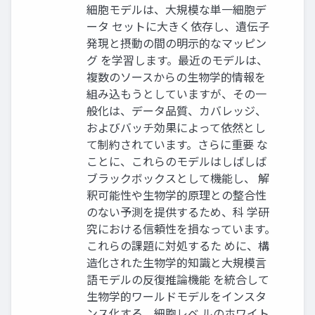
細胞モデルは、大規模な単一細胞デ
ータ セットに大きく依存し、遺伝子
発現と摂動の間の明示的なマッピン
グ を学習します。最近のモデルは、
複数のソースからの生物学的情報を
組み込もうとしていますが、その一
般化は、データ品質、カバレッジ、
およびバッチ効果によって依然とし
て制約されています。さらに重要 な
ことに、これらのモデルはしばしば
ブラックボックスとして機能し、 解
釈可能性や生物学的原理との整合性
のない予測を提供するため、科 学研
究における信頼性を損なっています。
これらの課題に対処するた めに、構
造化された生物学的知識と大規模言
語モデルの反復推論機能 を統合して
生物学的ワールドモデルをインスタ
ンス化する、細胞レベ ルのホワイト