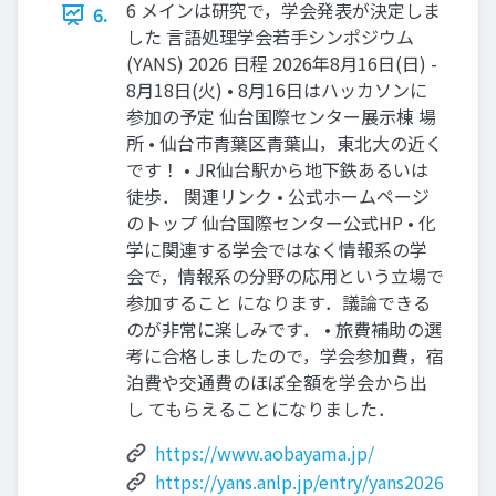
6 メインは研究で，学会発表が決定しま
6.
した 言語処理学会若手シンポジウム
(YANS) 2026 日程 2026年8月16日(日) -
8月18日(火) • 8月16日はハッカソンに
参加の予定 仙台国際センター展示棟 場
所 • 仙台市青葉区青葉山，東北大の近く
です！ • JR仙台駅から地下鉄あるいは
徒歩． 関連リンク • 公式ホームページ
のトップ 仙台国際センター公式HP • 化
学に関連する学会ではなく情報系の学
会で，情報系の分野の応用という立場で
参加すること になります．議論できる
のが非常に楽しみです． • 旅費補助の選
考に合格しましたので，学会参加費，宿
泊費や交通費のほぼ全額を学会から出
し てもらえることになりました．
https://www.aobayama.jp/
https://yans.anlp.jp/entry/yans2026