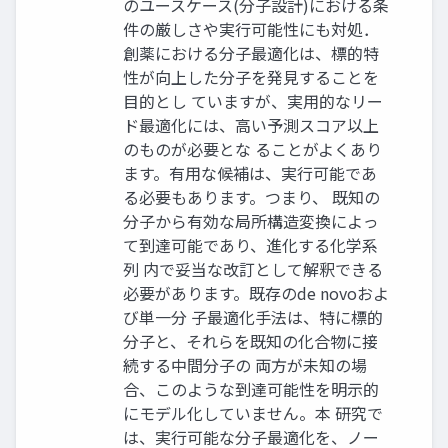
のユースケース(分子設計)における条
件の厳しさや実行可能性にも対処．
創薬における分子最適化は、標的特
性が向上した分子を発見することを
目的とし ていますが、実用的なリー
ド最適化には、高い予測スコア以上
のものが必要とな ることがよくあり
ます。有用な候補は、実行可能であ
る必要もあります。つまり、 既知の
分子から有効な局所構造変換によっ
て到達可能であり、進化する化学系
列 内で妥当な改訂として解釈できる
必要があります。既存のde novoおよ
び単一分 子最適化手法は、特に標的
分子と、それらを既知の化合物に接
続する中間分子の 両方が未知の場
合、このような到達可能性を明示的
にモデル化していません。本 研究で
は、実行可能な分子最適化を、ノー