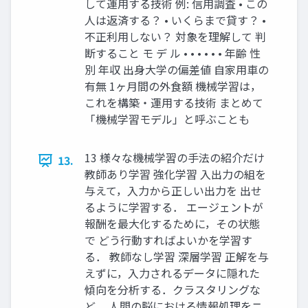
して運用する技術 例: 信用調査 • この
人は返済する？ • いくらまで貸す？ •
不正利用しない？ 対象を理解して 判
断すること モ デ ル • • • • • • 年齢 性
別 年収 出身大学の偏差値 自家用車の
有無 1ヶ月間の外食額 機械学習は，
これを構築・運用する技術 まとめて
「機械学習モデル」と呼ぶことも
13 様々な機械学習の手法の紹介だけ
13.
教師あり学習 強化学習 入出力の組を
与えて，入力から正しい出力を 出せ
るように学習する． エージェントが
報酬を最大化するために，その状態
で どう行動すればよいかを学習す
る． 教師なし学習 深層学習 正解を与
えずに，入力されるデータに隠れた
傾向を分析する．クラスタリングな
ど． 人間の脳における情報処理をニ