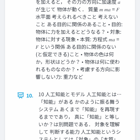
を加えると， その力の方向に加速度 𝑎
が生じて 物体が動く． 質量 𝑚 𝑚𝑎 = 𝐹
水平面 考えられるべきこと 考えない
こと ある目的に関係のあること • 目的:
物体に力を加えるとどうなる？ • 対象:
物体に対する現象 • 本質: 方程式 𝑚𝑎 =
𝐹 という関係 ある目的に関係のない
(と仮定できる)こと • 物体の色は何
か，形状はどうか？ • 物体は何に使わ
れるものなのか？ • 考慮する方向に影
響しない力: 重力など
10 人工知能とモデル 人工知能とは…
10.
「知能」がある かのように振る舞う
システム あくまで「知能」を再現す
るまでであり， 真に「知能」と等し
いか？は別問題である． 対象を理解
して 判断する能力 人工知能というシ
ステムとしては「対象」の「本質」