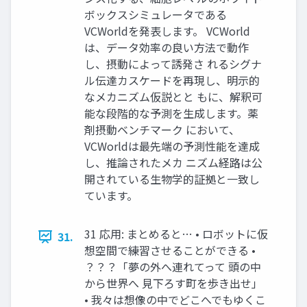
ボックスシミュレータである
VCWorldを発表します。 VCWorld
は、データ効率の良い方法で動作
し、摂動によって誘発さ れるシグナ
ル伝達カスケードを再現し、明示的
なメカニズム仮説とと もに、解釈可
能な段階的な予測を生成します。薬
剤摂動ベンチマーク において、
VCWorldは最先端の予測性能を達成
し、推論されたメカ ニズム経路は公
開されている生物学的証拠と一致し
ています。
31 応用: まとめると… • ロボットに仮
31.
想空間で練習させることができる •
？？？「夢の外へ連れてって 頭の中
から世界へ 見下ろす町を歩き出せ」
• 我々は想像の中でどこへでもゆくこ