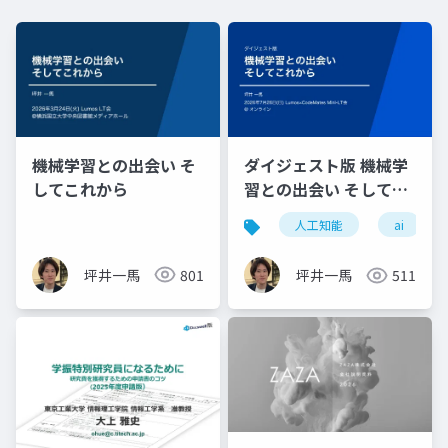
機械学習との出会い そ
ダイジェスト版 機械学
してこれから
習との出会い そしてこ
れから
人工知能
ai
坪井一馬
801
坪井一馬
511