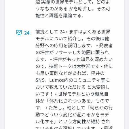
題 実際の世界モデルとして，どのよ
うなものがある かを紹介し，その可
能性と課題を議論する．
前提として 24 • まずはよくある世界
24.
モデルについて紹介し，その後は他
分野への応用を説明します． • 発表者
の坪井がリサーチした範囲に限られ
ます． • 坪井がもっと知見を深めたい
ので，技術トークは大歓迎です • 他に
も良い事例などがあれば，坪井の
SNS，Lumos内のコミュニティ等に
おいて教えていただける と大変嬉し
いです！ • 世界モデルという概念自
体が「体系化されつつある」もので
す． • ただし，軸として「何らかの行
動でどういう変化が起こるかをモデ
ル化する」という方向性が維持 され
ているものを選択しています． • 最近