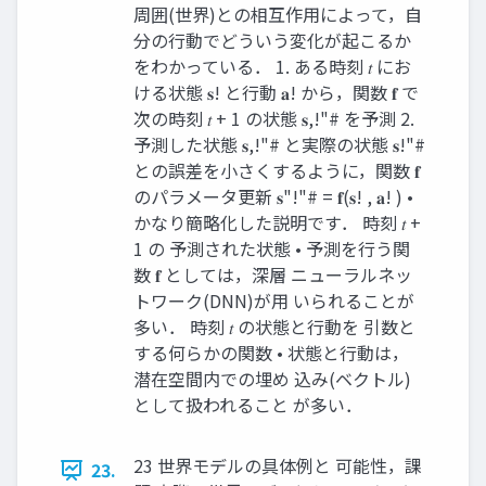
周囲(世界)との相互作用によって，自
分の行動でどういう変化が起こるか
をわかっている． 1. ある時刻 𝑡 にお
ける状態 𝐬! と行動 𝐚! から，関数 𝐟 で
次の時刻 𝑡 + 1 の状態 𝐬,!"# を予測 2.
予測した状態 𝐬,!"# と実際の状態 𝐬!"#
との誤差を小さくするように，関数 𝐟
のパラメータ更新 𝐬"!"# = 𝐟(𝐬! , 𝐚! ) •
かなり簡略化した説明です． 時刻 𝑡 +
1 の 予測された状態 • 予測を行う関
数 𝐟 としては，深層 ニューラルネッ
トワーク(DNN)が用 いられることが
多い． 時刻 𝑡 の状態と行動を 引数と
する何らかの関数 • 状態と行動は，
潜在空間内での埋め 込み(ベクトル)
として扱われること が多い．
23 世界モデルの具体例と 可能性，課
23.