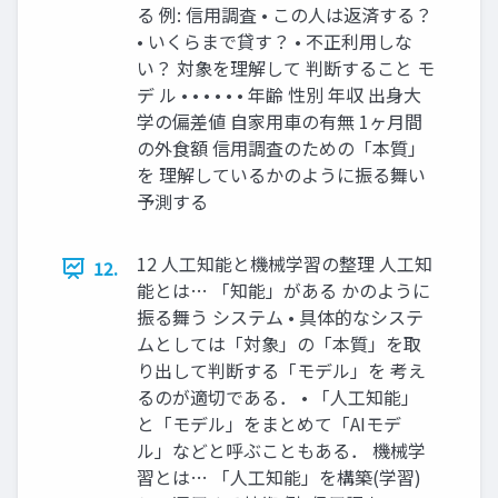
る 例: 信用調査 • この人は返済する？
• いくらまで貸す？ • 不正利用しな
い？ 対象を理解して 判断すること モ
デ ル • • • • • • 年齢 性別 年収 出身大
学の偏差値 自家用車の有無 1ヶ月間
の外食額 信用調査のための「本質」
を 理解しているかのように振る舞い
予測する
12 人工知能と機械学習の整理 人工知
12.
能とは… 「知能」がある かのように
振る舞う システム • 具体的なシステ
ムとしては「対象」の「本質」を取
り出して判断する「モデル」を 考え
るのが適切である． • 「人工知能」
と「モデル」をまとめて「AIモデ
ル」などと呼ぶこともある． 機械学
習とは… 「人工知能」を構築(学習)