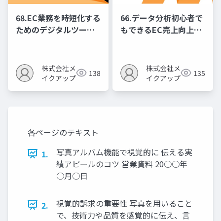
68.EC業務を時短化する
66.データ分析初心者で
ためのデジタルツール
もできるEC売上向上の
活用ガイド
ための数字活用法
株式会社メ
株式会社メ
138
135
イクアップ
イクアップ
各ページのテキスト
写真アルバム機能で視覚的に 伝える実
1.
績アピールのコツ 営業資料 20○○年
○月○日
視覚的訴求の重要性 写真を用いること
2.
で、技術力や品質を感覚的に伝え、言