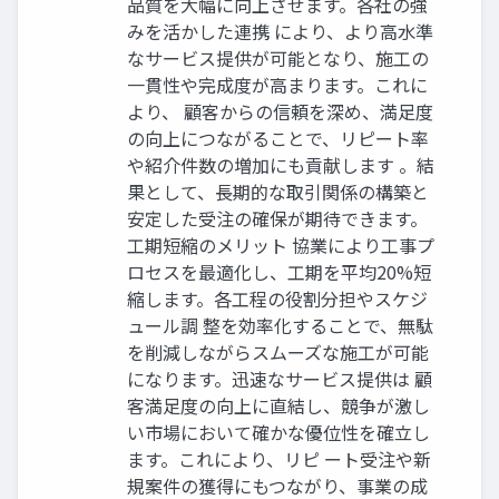
品質を大幅に向上させます。各社の強
みを活かした連携 により、より高水準
なサービス提供が可能となり、施工の
一貫性や完成度が高まります。これに
より、 顧客からの信頼を深め、満足度
の向上につながることで、リピート率
や紹介件数の増加にも貢献します 。結
果として、長期的な取引関係の構築と
安定した受注の確保が期待できます。
工期短縮のメリット 協業により工事プ
ロセスを最適化し、工期を平均20%短
縮します。各工程の役割分担やスケジ
ュール調 整を効率化することで、無駄
を削減しながらスムーズな施工が可能
になります。迅速なサービス提供は 顧
客満足度の向上に直結し、競争が激し
い市場において確かな優位性を確立し
ます。これにより、リピ ート受注や新
規案件の獲得にもつながり、事業の成