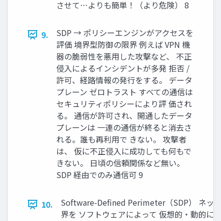
させて…よりも簡単！（より危険） 8
SDP → ポリシーエンジンがアクセスを
9.
評価 境界型防御の限界 例えば VPN 機
器の脆弱性を悪用した攻撃など、 不正
侵入によるインシデントが多発 拒否 /
許可、経路情報の発行をする。 データ
プレーン ゼロトラスト すべての通信は
セキュリティポリシーにより評 価され
る。 通信が許可され、開通したデータ
プレーンは 一連の通信が終ると消去さ
れる。誰も再利用で きない。 攻撃者
は、 仮に不正侵入に成功しても何もで
きない。 日頃の信頼関係など無い。
SDP 経由でのみ通信可 9
Software-Defined Perimeter（SDP）
10.
界を ソフトウェアによって 仮想的・動的に