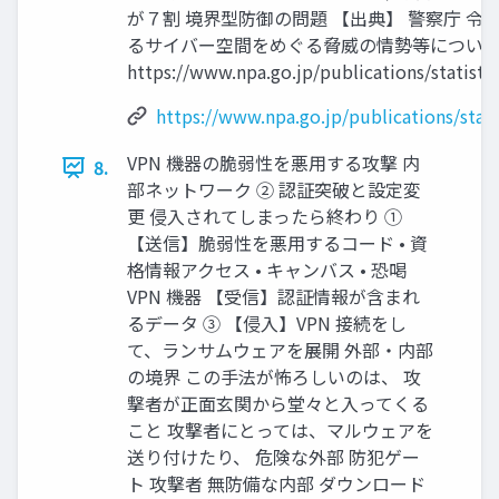
が７割 境界型防御の問題 【出典】 警察庁 令
るサイバー空間をめぐる脅威の情勢等につい
https://www.npa.go.jp/publications/statistic
https://www.npa.go.jp/publications/stati
VPN 機器の脆弱性を悪用する攻撃 内
8.
部ネットワーク ② 認証突破と設定変
更 侵入されてしまったら終わり ①
【送信】脆弱性を悪用するコード • 資
格情報アクセス • キャンバス • 恐喝
VPN 機器 【受信】認証情報が含まれ
るデータ ③ 【侵入】VPN 接続をし
て、ランサムウェアを展開 外部・内部
の境界 この手法が怖ろしいのは、 攻
撃者が正面玄関から堂々と入ってくる
こと 攻撃者にとっては、マルウェアを
送り付けたり、 危険な外部 防犯ゲー
ト 攻撃者 無防備な内部 ダウンロード