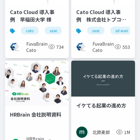
Cato Cloud 導入事
Cato Cloud 導入事
例 早稲田大学 様
例 株式会社トプコン
様
cato
sase
sd-wan
sase
セキュリティ
sd-wan
FuvaBrain-
FuvaBrain-
734
553
Cato
Cato
イケてる起業の進め方
HRBrain 会社説明資料
北原麦郎
1M
HRBrain