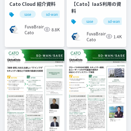
Cato Cloud 紹介資料
【Cato】IaaS利用の資
料
sase
sd-wan
ネットワーク
セキュリティ
sase
sd-wan
FuvaBrain-
8.8K
Cato
FuvaBrain-
1.4K
Cato