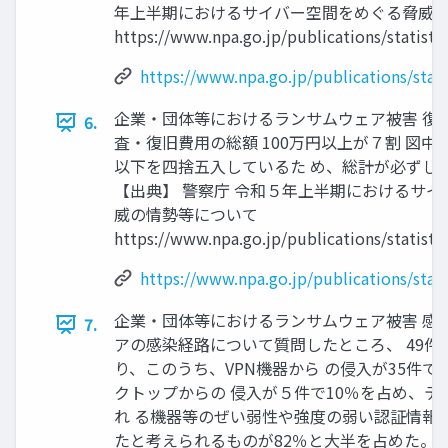
年上半期におけるサイバー空間をめぐる脅威
https://www.npa.go.jp/publications/statistic
https://www.npa.go.jp/publications/stati
企業・団体等におけるランサムウェア被害 復
6.
査・復旧費用の総額 100万円以上が７割 図中
以下を四捨五入しているた め、総計が必ずしも 
【出典】 警察庁 令和５年上半期におけるサ
威の情勢等について
https://www.npa.go.jp/publications/statistic
https://www.npa.go.jp/publications/stati
企業・団体等におけるランサムウェア被害 感
7.
アの感染経路について質問したところ、 49件
り、このうち、VPN機器から の侵入が35件で
クトップからの 侵入が５件で10％を占め、テ
れ る機器等のぜい弱性や強度の弱い認証情報
たと考えられるものが82％と大半を占めた。 