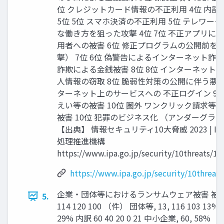
位 クレジットカード情報の不正利用 4位 内
5位 5位 スマホ決済の不正利用 5位 テレワー
な働き方を狙った攻撃 4位 7位 不正アプリに
用者への被害 6位 修正プログラムの公開前を
撃） 7位 6位 偽警告によるインターネット詐欺
詐欺による金銭被害 8位 8位 インターネット
人情報の窃取 8位 脆弱性対策の公開に伴う悪用増
ターネット上のサービスへの 不正ログイン 9
えい等の被害 10位 圏外 ワンクリック請求等
被害 10位 犯罪のビジネス化 （アンダーグラ
【出典】 情報セキュリティ10大脅威 2023 | I
処理推進機構
https://www.ipa.go.jp/security/10threats/10
https://www.ipa.go.jp/security/10threat
企業・団体等におけるランサムウェア被害 被害
5.
114 120 100 （件） 団体等, 13, 116 103 13% 8
29% 内訳 60 40 20 0 21 中小企業, 60, 5