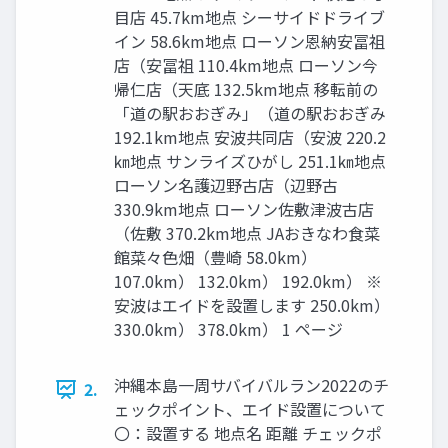
目店 45.7km地点 シーサイドドライブ
イン 58.6km地点 ローソン恩納安冨祖
店（安冨祖 110.4km地点 ローソン今
帰仁店（天底 132.5km地点 移転前の
「道の駅おおぎみ」（道の駅おおぎみ
192.1km地点 安波共同店（安波 220.2
㎞地点 サンライズひがし 251.1㎞地点
ローソン名護辺野古店（辺野古
330.9km地点 ローソン佐敷津波古店
（佐敷 370.2km地点 JAおきなわ食菜
館菜々色畑（豊崎 58.0km）
107.0km） 132.0km） 192.0km） ※
安波はエイドを設置します 250.0km）
330.0km） 378.0km） 1 ページ
沖縄本島一周サバイバルラン2022のチ
2.
ェックポイント、エイド設置について
〇：設置する 地点名 距離 チェックポ