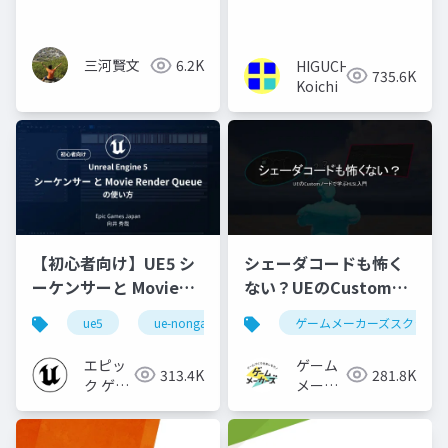
ップ
三河賢文
6.2K
HIGUCHI
735.6K
Koichi
【初心者向け】UE5 シ
シェーダコードも怖く
ーケンサーと Movie
ない？UEのCustomノ
Render Queue の使い
ードで学ぶHLSL入門
ue5
ue-nongame
ゲームメーカーズスクラン
方【Cinematic Dive
2023】
エピッ
ゲーム
313.4K
281.8K
ク ゲー
メーカ
ムズ ジ
ーズ
ャパン