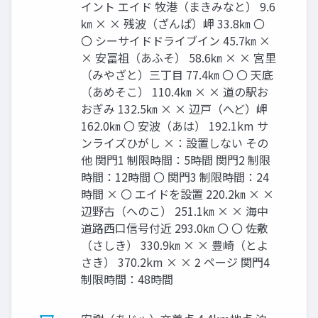
イント エイド 牧港（まきみなと） 9.6
㎞ × × 残波（ざんぱ）岬 33.8㎞ 〇
〇 シーサイドドライブイン 45.7㎞ ×
× 安冨祖（あふそ） 58.6㎞ × × 宮里
（みやざと）三丁目 77.4㎞ 〇 〇 天底
（あめそこ） 110.4㎞ × × 道の駅お
おぎみ 132.5㎞ × × 辺戸（へど）岬
162.0㎞ 〇 安波（あは） 192.1km サ
ンライズひがし ×：設置しない その
他 関門1 制限時間：5時間 関門2 制限
時間：12時間 〇 関門3 制限時間：24
時間 × 〇 エイドを設置 220.2㎞ × ×
辺野古（へのこ） 251.1㎞ × × 海中
道路西口信号付近 293.0㎞ 〇 〇 佐敷
（さしき） 330.9㎞ × × 豊崎（とよ
さき） 370.2km × × 2 ページ 関門4
制限時間：48時間