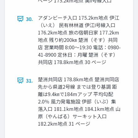
ページ 175.2km地点 奥Ⅱ号線入口
アダンビーチ入口 175.2km地点 伊江
30.
（いえ） ⺠有林林道 伊江Ⅰ号線入口
176.2km地点 旅の宿朝日家 177.2km
地点 残り約200㎞ 楚洲（そす）共同
店 営業時間 8:00〜19:30 電話：0980-
41-8900 定休日：月曜 楚洲（そす）
共同店 178.8km地点 30 ページ
楚洲共同店 178.8km地点 楚洲共同店
31.
先から県道2号線 までは登り基調 距
離は9.4㎞で184mアップ 平均勾配
2.0％ 風力発電施設 伊部（いぶ）集
落入口 181.1km地点 184.1km地点 山
原（やんばる）サーキット入口
182.2km地点 31 ページ