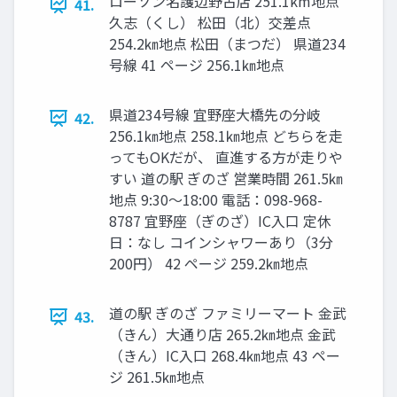
ローソン名護辺野古店 251.1km地点
41.
久志（くし） 松田（北）交差点
254.2㎞地点 松田（まつだ） 県道234
号線 41 ページ 256.1㎞地点
県道234号線 宜野座大橋先の分岐
42.
256.1㎞地点 258.1㎞地点 どちらを⾛
ってもOKだが、 直進する方が⾛りや
すい 道の駅 ぎのざ 営業時間 261.5㎞
地点 9:30〜18:00 電話：098-968-
8787 宜野座（ぎのざ）IC入口 定休
日：なし コインシャワーあり（3分
200円） 42 ページ 259.2㎞地点
道の駅 ぎのざ ファミリーマート 金武
43.
（きん）大通り店 265.2㎞地点 金武
（きん）IC入口 268.4㎞地点 43 ペー
ジ 261.5㎞地点