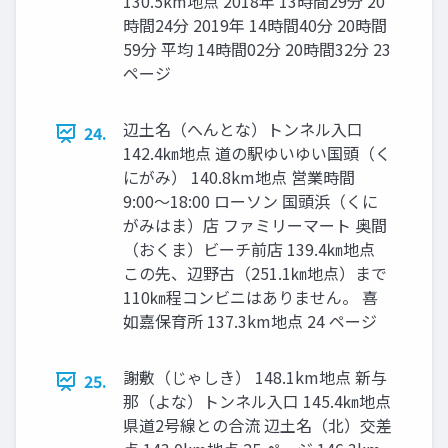
130.5km地点 2018年 13時間29分 20
時間24分 2019年 14時間40分 20時間
59分 平均 14時間02分 20時間32分 23
ページ
辺土名（へんとな）トンネル入口
24.
142.4㎞地点 道の駅ゆいゆい国頭（く
にがみ） 140.8km地点 営業時間
9:00〜18:00 ローソン 国頭浜（くに
がみはま）店 ファミリーマート 奥間
（おくま）ビーチ前店 139.4㎞地点
この先、辺野古（251.1㎞地点）まで
110㎞程コンビニはありません。 喜
如嘉保育所 137.3km地点 24 ページ
謝敷（じゃしき） 148.1km地点 新与
25.
那（よな）トンネル入口 145.4㎞地点
県道2号線との合流 辺土名（北）交差