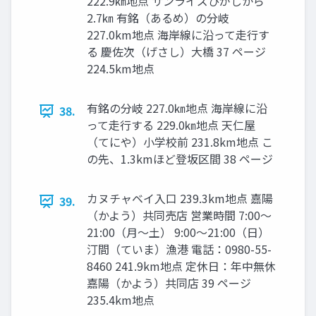
222.9㎞地点 サンライズひがしから
2.7㎞ 有銘（あるめ）の分岐
227.0km地点 海岸線に沿って⾛行す
る 慶佐次（げさし）大橋 37 ページ
224.5km地点
有銘の分岐 227.0㎞地点 海岸線に沿
38.
って⾛行する 229.0㎞地点 天仁屋
（てにや）小学校前 231.8km地点 こ
の先、1.3kmほど登坂区間 38 ページ
カヌチャベイ入口 239.3km地点 嘉陽
39.
（かよう）共同売店 営業時間 7:00〜
21:00（月〜土） 9:00〜21:00（日）
汀間（ていま）漁港 電話：0980-55-
8460 241.9km地点 定休日：年中無休
嘉陽（かよう）共同店 39 ページ
235.4km地点