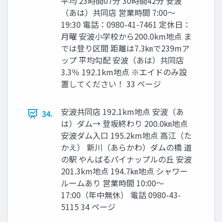
平均 23時間07分 30時間42分 安波
（あは）共同店 営業時間 7:00〜
19:30 電話：0980-41-7461 定休日：
月曜 安波小学校から200.0km地点 ま
では登り区間 距離は7.3㎞で239mア
ップ 平均勾配 安波（あは）共同店
3.3％ 192.1km地点 ※エイドのみ設
置してください！ 33 ページ
安波共同店 192.1km地点 安波（あ
34.
は）ダム→ 登坂終わり 200.0㎞地点
安波ダム入口 195.2km地点 高江（た
かえ） 新川（あらかわ）ダムの橋 道
の駅 やんばるパイナップルの丘 安波
201.3km地点 194.7㎞地点 シャワー
ルームあり 営業時間 10:00〜
17:00（年中無休） 電話 0980-43-
5115 34 ページ