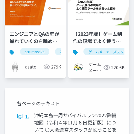
エンジニアとQAの壁が
【2023年版】ゲーム制
崩れていくのを眺めて
作の現場でよく使うツ
いた #scrumosaka
ールをまるっと紹介
scrumosaka
2024
scrum
ゲームメーカーズスクラン
agile
ゲーム
asato
279K
220.6K
メーカ
ーズ
各ページのテキスト
沖縄本島一周サバイバルラン2022詳細
1.
地図（令和４年11月６日更新版）につ
いて 〇大会運営スタッフが使うことを