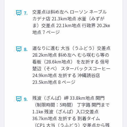
交差点は斜め左へ ローソン ネーブル
7.
カデナ店 21.3km地点 水釜（みずが
ま）交差点 22.1km地点 行政界 20.2㎞
地点 7 ページ
道なりに進む 大当（うふどう）交差点
8.
28.2km地点 斜め左へ むら咲むら等の
看板（28.6km地点） を左折する 信号
楚辺（そべ） スターバックスコーヒー
24.9km地点 左折する 沖縄読谷店
23.5km地点 8 ページ
残波（ざんぱ）岬 33.8km地点 関門
9.
（制限時間：5時間） 丁字路 関門まで
1.1㎞ 残波（ざんぱ）入口交差点
36.7km地点 左折する 到着タイム
（CP1 大当（うふどう）交差点から残