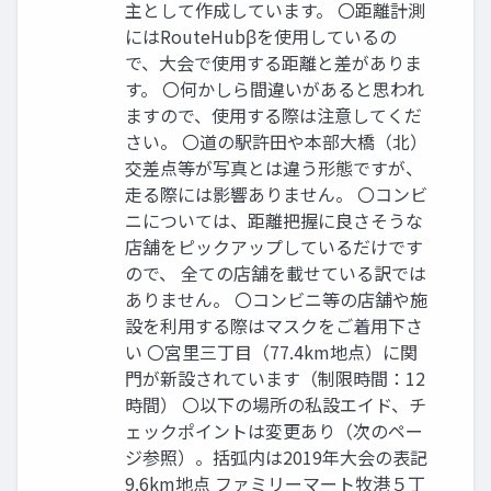
主として作成しています。 〇距離計測
にはRouteHubβを使用しているの
で、大会で使用する距離と差がありま
す。 〇何かしら間違いがあると思われ
ますので、使用する際は注意してくだ
さい。 〇道の駅許田や本部大橋（北）
交差点等が写真とは違う形態ですが、
走る際には影響ありません。 〇コンビ
ニについては、距離把握に良さそうな
店舗をピックアップしているだけです
ので、 全ての店舗を載せている訳では
ありません。 〇コンビニ等の店舗や施
設を利用する際はマスクをご着用下さ
い 〇宮里三丁目（77.4km地点）に関
門が新設されています（制限時間：12
時間） 〇以下の場所の私設エイド、チ
ェックポイントは変更あり（次のペー
ジ参照）。括弧内は2019年大会の表記
9.6km地点 ファミリーマート牧港５丁