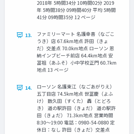
2018年 5時間34分 10時間02分 2019
年 5時間38分 09時間40分 平均 5時間
41分 09時間35分 12 ページ
ファミリーマート 名護幸喜（なごこ
13.
うき）店 67.6km地点 許田（きょ
だ）交差点 70.0km地点 ローソン 恩
納インブビーチ前店 64.4km地点 安
冨祖（あふそ）小中学校正門 60.7km
地点 13 ページ
ローソン 名護東江（なごあがりえ）
14.
五丁目店 74.5km地点 世冨慶（よふ
け） 数久田（すくた） 轟（とどろ
き） 道の駅許田（きょだ） 道の駅許
田（きょだ） 71.3km地点 営業時間
8:30〜19:00 電話：0980-54-0880 定
休日：なし 許田（きょだ）交差点