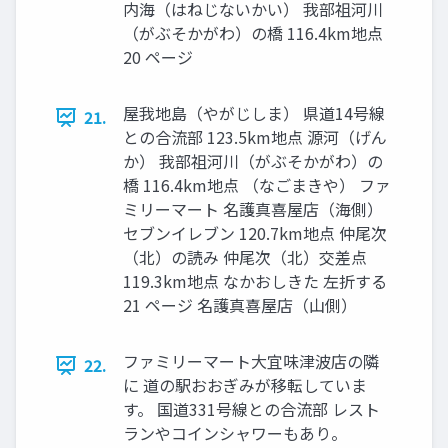
内海（はねじないかい） 我部祖河川
（がぶそかがわ）の橋 116.4km地点
20 ページ
屋我地島（やがじしま） 県道14号線
21.
との合流部 123.5km地点 源河（げん
か） 我部祖河川（がぶそかがわ）の
橋 116.4km地点 （なごまきや） ファ
ミリーマート 名護真喜屋店（海側）
セブンイレブン 120.7km地点 仲尾次
（北）の読み 仲尾次（北）交差点
119.3km地点 なかおしきた 左折する
21 ページ 名護真喜屋店（山側）
ファミリーマート大宜味津波店の隣
22.
に 道の駅おおぎみが移転していま
す。 国道331号線との合流部 レスト
ランやコインシャワーもあり。