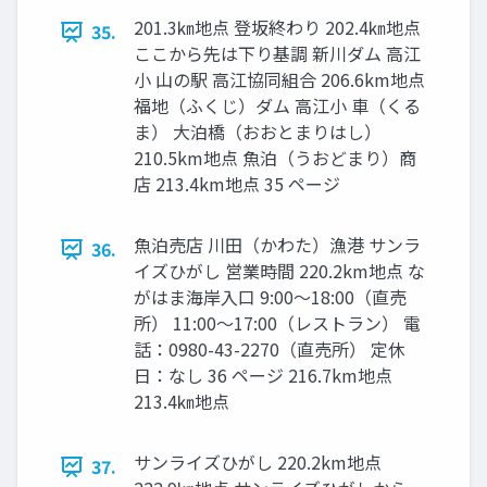
201.3㎞地点 登坂終わり 202.4㎞地点
35.
ここから先は下り基調 新川ダム 高江
小 山の駅 高江協同組合 206.6km地点
福地（ふくじ）ダム 高江小 車（くる
ま） 大泊橋（おおとまりはし）
210.5km地点 魚泊（うおどまり）商
店 213.4km地点 35 ページ
魚泊売店 川田（かわた）漁港 サンラ
36.
イズひがし 営業時間 220.2km地点 な
がはま海岸入口 9:00〜18:00（直売
所） 11:00〜17:00（レストラン） 電
話：0980-43-2270（直売所） 定休
日：なし 36 ページ 216.7km地点
213.4㎞地点
サンライズひがし 220.2km地点
37.