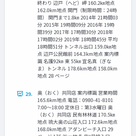
終わり 辺⼾（へど）岬 160.2㎞地点
162.0km地点 関門（制限時間：24時
間） 関門まで1.8㎞ 2014年 21時間03
分 2015年 19時間09分 2016年 19時
間39分 2017年 17時間30分 2018年
17時間02分 2019年 18時間45分 平均
18時間51分 トンネル出口 159.0㎞地
点 辺⼾公⺠館前 164.3km地点 案内標
識 名護92㎞ 東 55㎞ 宜名真（ぎな
ま）トンネル 178.6km地点 158.0km
地点 28 ページ
奥（おく）共同店 案内標識 営業時間
29.
165.6km地点 電話：0980-41-8101
7:00〜18:00 定休日：第3水曜日 奥
（おく）共同店 ⺠有林林道 170.5㎞
地点 琉大奥の山荘入口 172.6km地点
168.0km地点 アダンビーチ入口 29