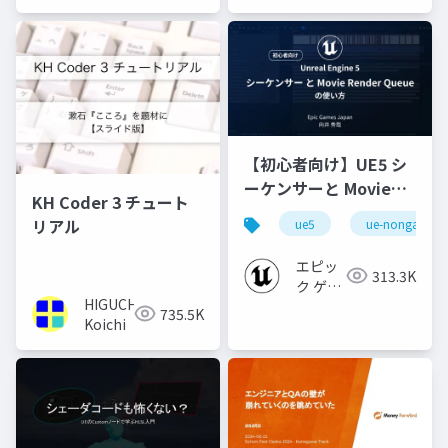
【初心者向け】UE5 シ
ーケンサーと Movie
KH Coder 3 チュート
Render Queue の使い
リアル
ue5
ue-nongame
方【Cinematic Dive
2023】
エピッ
313.3K
ク ゲー
HIGUCHI
ムズ ジ
735.5K
Koichi
ャパン