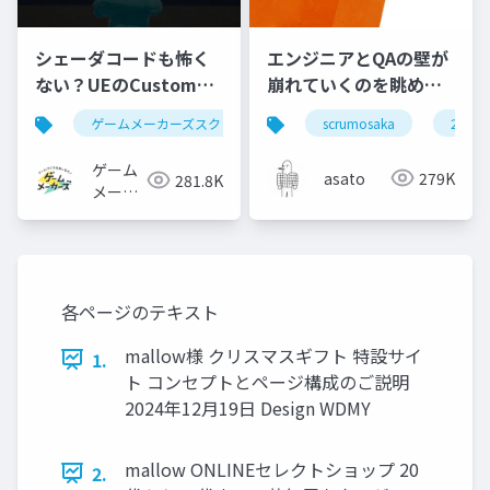
シェーダコードも怖く
エンジニアとQAの壁が
ない？UEのCustomノ
崩れていくのを眺めて
ードで学ぶHLSL入門
いた #scrumosaka
ゲームメーカーズスクランブル
scrumosaka
ゲーム制作
ue5
2024
ゲーム
asato
279K
281.8K
メーカ
ーズ
各ページのテキスト
mallow様 クリスマスギフト 特設サイ
1.
ト コンセプトとページ構成のご説明
2024年12月19日 Design WDMY
mallow ONLINEセレクトショップ 20
2.