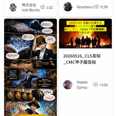
株式会社
Yasuharu.S
9.5K
132
Indi Works
20260516_CLS高知
_CMC甲子園告知
Hideki
>100
Ojima