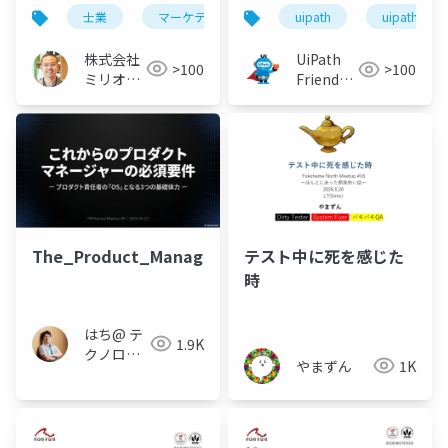
ティング用語【111語】
士業
マーケティング
用語
uipath
uipathfrien
株式会社
UiPath
>100
>100
ミリオン
Friends
バリュー
[公式]
The_Product_Manager_OS
テスト中に死を感じた
時
はち@ テ
1.9K
クノロジ
やまずん
1K
ーメディ
ア
「Newbee」