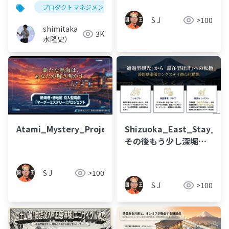
ネジメントを疑似体験
プロダクトマネジメント
技術同人誌
できる絶好の機会だっ
S J
>100
た件
shimitaka（清
3K
水隆史）
Atami_Mystery_Project
Shizuoka_East_Stay_Ec
その後もう少し深堀し
たもの
S J
>100
S J
>100