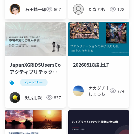
石田精一郎
607
たなとも
128
JapanXGRIDSUsersCommunity2026_0515_
20260518路上LT
アクティブリテック野
尻
ウェビナー
ナカグチ｜
774
しょっち
野尻朋哉
837