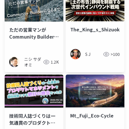
The_King_s_Shizuoka_D
ただの営業マンが
Community Builderに
なるまで
S J
>100
ニシ サダ
1.2K
オミ
Mt_Fuji_Eco-Cycle
技術同人誌づくりは一
気通貫のプロダクトマ