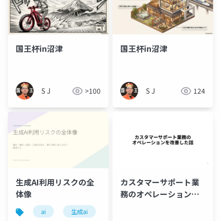
国王杯in沼津
国王杯in沼津
S J
>100
S J
124
生成AI利用リスクの全
カスタマーサポート業
体像
務のオペレーションを
改善した話
ai
生成ai
codex
claude code