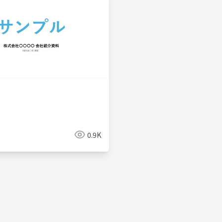
t
0.9K