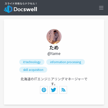
Ope
ため
@tame
it technology
information processing
skill acquisition
北海道のITエンジニアリングマネージャーで
す。