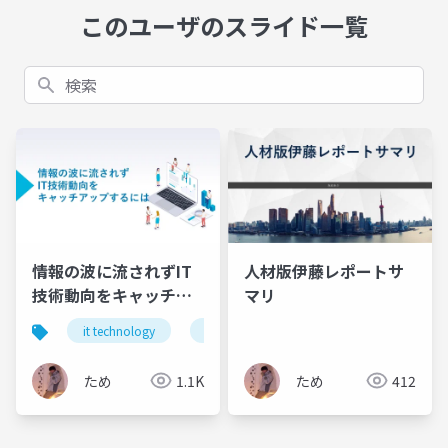
このユーザのスライド一覧
検索
情報の波に流されずIT
人材版伊藤レポートサ
技術動向をキャッチア
マリ
ップするには
it technology
information processing
skill acquis
ため
1.1K
ため
412