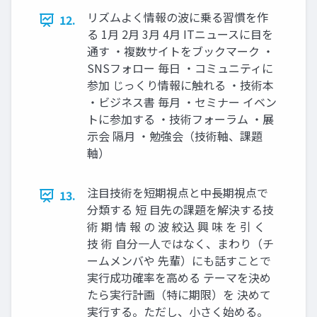
リズムよく情報の波に乗る習慣を作
12.
る 1月 2月 3月 4月 ITニュースに目を
通す ・複数サイトをブックマーク ・
SNSフォロー 毎日 ・コミュニティに
参加 じっくり情報に触れる ・技術本
・ビジネス書 毎月 ・セミナー イベン
トに参加する ・技術フォーラム ・展
示会 隔月 ・勉強会（技術軸、課題
軸）
注目技術を短期視点と中長期視点で
13.
分類する 短 目先の課題を解決する技
術 期 情 報 の 波 絞込 興 味 を 引 く
技 術 自分一人ではなく、まわり（チ
ームメンバや 先輩）にも話すことで
実行成功確率を高める テーマを決め
たら実行計画（特に期限）を 決めて
実行する。ただし、小さく始める。