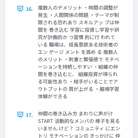
複数人のデメリット ・時間の調整が
16.
発生 ・人間関係の問題 ・テーマが制
限される恐れあり スキルアッ プは仲
間を 巻き込む 学習に投資し学習や研
究が計画的か つ習慣 的に行 われて
いる 職場は、成長意欲ある技術者の
エン ゲージ メント を高め る 複数人
のメリット ・刺激と緊張感で モチベ
ーションを持続しやすい ・組織の仲
間を巻き込むと、 組織投資が得られ
る可能性あり ・相手がいることでア
ウトプットの 質が上がる ・越境学習
体験ができる
仲間の巻き込み方 まわりに声がけ
17.
START 活動的なメンバの 様子を見る
いません けど？ コミュニティ にエン
トリ モチベーションの きっかけに 仲