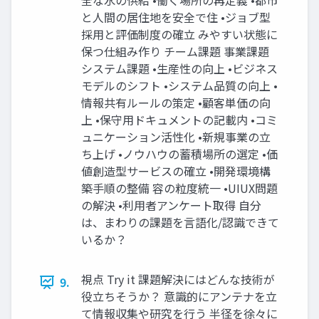
全な水の供給 •働く場所の再定義 •都市
と人間の居住地を安全で住 •ジョブ型
採用と評価制度の確立 みやすい状態に
保つ仕組み作り チーム課題 事業課題
システム課題 •生産性の向上 •ビジネス
モデルのシフト •システム品質の向上 •
情報共有ルールの策定 •顧客単価の向
上 •保守用ドキュメントの記載内 •コミ
ュニケーション活性化 •新規事業の立
ち上げ •ノウハウの蓄積場所の選定 •価
値創造型サービスの確立 •開発環境構
築手順の整備 容の粒度統一 •UIUX問題
の解決 •利用者アンケート取得 自分
は、まわりの課題を言語化/認識できて
いるか？
視点 Try it 課題解決にはどんな技術が
9.
役立ちそうか？ 意識的にアンテナを立
て情報収集や研究を行う 半径を徐々に