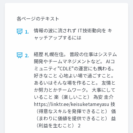
各ページのテキスト
情報の波に流されず IT技術動向を キ
1.
ャッチアップするには
経歴 札幌在住。 普段の仕事はシステム
2.
開発やチームマネジメントなど。 AIコ
ミュニティ”CDLE”の運営にも携わる。
好きなこと 心地よい場で過ごすこと。
あるいはそんな場を作ること。 友情と
か努力とかチームワーク。 大事にして
いること 楽（楽しいこと） 為安 圭介
https://linktr.ee/keisuketameyasu 技
（得意なスキルを発揮できること） 価
（まわりに価値を提供できること） 益
（利益を生むこと） 2