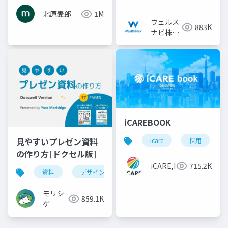
北原麦郎
1M
ウェルス
883K
ナビ株式
会社
iCAREBOOK
見やすいプレゼン資料
icare
採用
の作り方[ドクセル版]
iCARE,Inc
715.2K
資料
デザイン
資料作成
powerpoint
モリシ
859.1K
ゲ