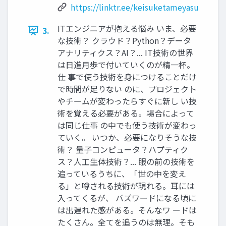
https://linktr.ee/keisuketameyasu
ITエンジニアが抱える悩み いま、必要
3.
な技術？ クラウド？Python？データ
アナリティクス？AI？... IT技術の世界
は日進月歩で付いていくのが精一杯。
仕 事で使う技術を身につけることだけ
で時間が足りない のに、プロジェクト
やチームが変わったらすぐに新し い技
術を覚える必要がある。場合によって
は同じ仕事 の中でも使う技術が変わっ
ていく。 いつか、必要になりそうな技
術？ 量子コンピュータ？ハプティク
ス？人工生体技術？... 眼の前の技術を
追っているうちに、「世の中を変え
る」と噂される技術が現れる。耳には
入ってくるが、 バズワードになる頃に
は出遅れた感がある。そんなワ ードは
たくさん。全てを追うのは無理。そも