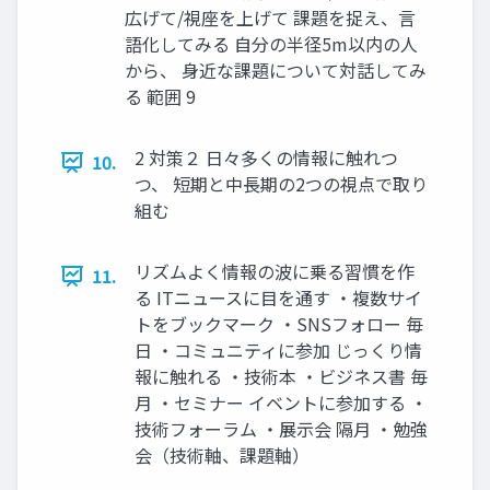
広げて/視座を上げて 課題を捉え、言
語化してみる 自分の半径5m以内の人
から、 身近な課題について対話してみ
る 範囲 9
2 対策２ 日々多くの情報に触れつ
10.
つ、 短期と中長期の2つの視点で取り
組む
リズムよく情報の波に乗る習慣を作
11.
る ITニュースに目を通す ・複数サイ
トをブックマーク ・SNSフォロー 毎
日 ・コミュニティに参加 じっくり情
報に触れる ・技術本 ・ビジネス書 毎
月 ・セミナー イベントに参加する ・
技術フォーラム ・展示会 隔月 ・勉強
会（技術軸、課題軸）