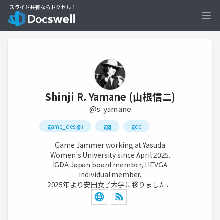
Ope
Shinji R. Yamane (山根信二)
@s-yamane
game_design
ggj
gdc
Game Jammer working at Yasuda
Women's University since April 2025.
IGDA Japan board member, HEVGA
individual member.
2025年より安田女子大学に移りました．