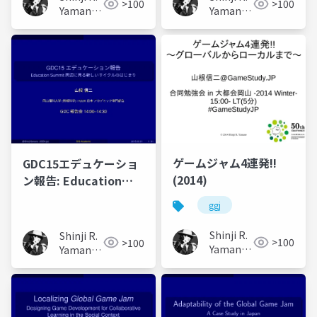
>100
>100
Yamane
Yamane
(山根信
(山根信
二)
二)
ゲームジャム4連発!!
GDC15エデュケーショ
(2014)
ン報告: Education
Summit周辺に見る新
ggj
しいサイクルのはじま
り
Shinji R.
Shinji R.
>100
>100
Yamane
Yamane
(山根信
(山根信
二)
二)