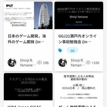
二)
二)
日本のゲーム開発，海
GGJ21瀬戸内オンライ
外のゲーム開発 (in
ン事前勉強会 (in
Japanese)
Japanese)
ggj
Shinji R.
Shinji R.
196
>100
Yamane
Yamane
(山根信二)
(山根信
二)