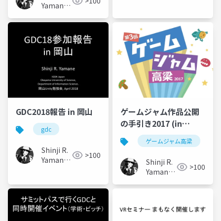
>100
Yamane
二)
(山根信
二)
GDC2018報告 in 岡山
ゲームジャム作品公開
の手引き2017 (in
gdc
Japanese)
ゲームジャム高梁
Shinji R.
>100
Yamane
Shinji R.
>100
(山根信
Yamane
二)
(山根信
二)