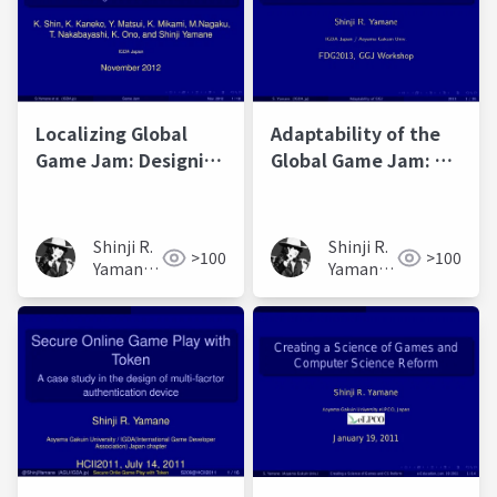
Localizing Global
Adaptability of the
Game Jam: Designing
Global Game Jam: A
Game Development
Case Study in Japan
for Collaborative
Learning in the
Shinji R.
Shinji R.
>100
>100
Social Context
Yamane
Yamane
(山根信
(山根信
二)
二)