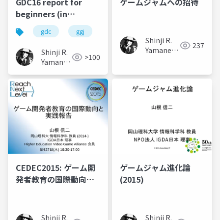
GDC16 report for
ゲームジャムへの招待
beginners (in
Japanese)
gdc
ggj
Shinji R.
237
Yamane
Shinji R.
>100
(山根信二)
Yamane
(山根信
二)
CEDEC2015: ゲーム開
ゲームジャム進化論
発者教育の国際動向と
(2015)
実践報告
Shinji R.
Shinji R.