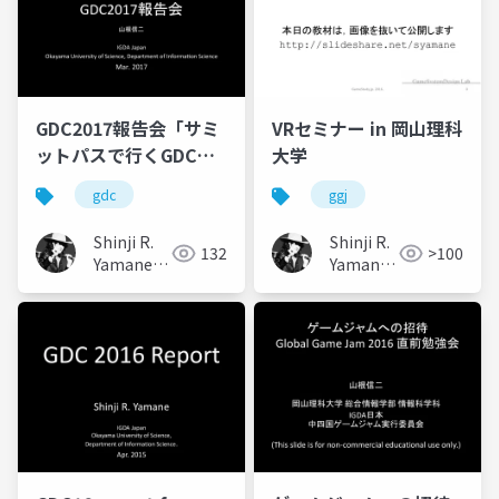
GDC2017報告会「サミ
VRセミナー in 岡山理科
ットパスで行くGDCと
大学
同時開催イベント（学
gdc
ggj
術・ピッチ）」(in
Japanese)
Shinji R.
Shinji R.
132
>100
Yamane
Yamane
(山根信二)
(山根信
二)