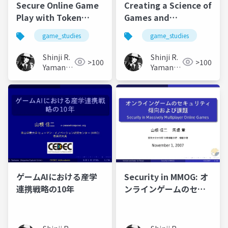
Secure Online Game
Creating a Science of
Play with Token
Games and
(2011)
Computer Science
game_studies
game_studies
Reform (2011)
Shinji R.
Shinji R.
>100
>100
Yamane
Yamane
(山根信
(山根信
二)
二)
ゲームAIにおける産学
Security in MMOG: オ
連携戦略の10年
ンラインゲームのセキ
ュリティ(2007)