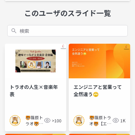
このユーザのスライド一覧
検索
トラオの人生×音楽年
エンジニアと営業って
表
全然違う🙄
🐯篠原ト
🐯篠原トラ
>100
1K
ラオ🐯
オ🐯【エン
【エンジ
ジニア教育