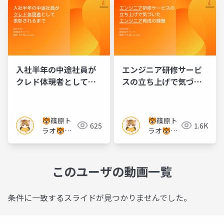
ニア教育
の虎】
の虎】
入社半年の中途社員が
エンジニア研修サービ
クレド体現者として表
スの立ち上げで気づい
彰されるまで
たエンジニア育成の課
題
🐯篠原ト
🐯篠原ト
625
1.6K
ラオ🐯
ラオ🐯
【エンジニ
【エンジ
ア教育の
ニア教育
虎】
の虎】
このユーザの動画一覧
条件に一致するスライドが見つかりませんでした。