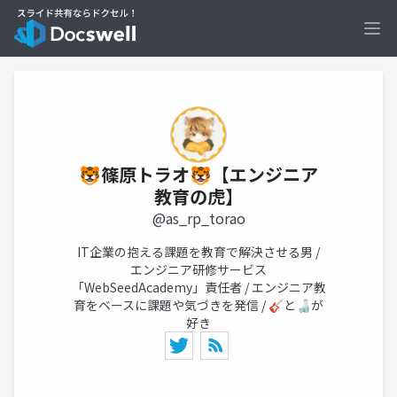
Ope
🐯篠原トラオ🐯【エンジニア
教育の虎】
@as_rp_torao
IT企業の抱える課題を教育で解決させる男 /
エンジニア研修サービス
「WebSeedAcademy」責任者 / エンジニア教
育をベースに課題や気づきを発信 / 🎸と🍶が
好き