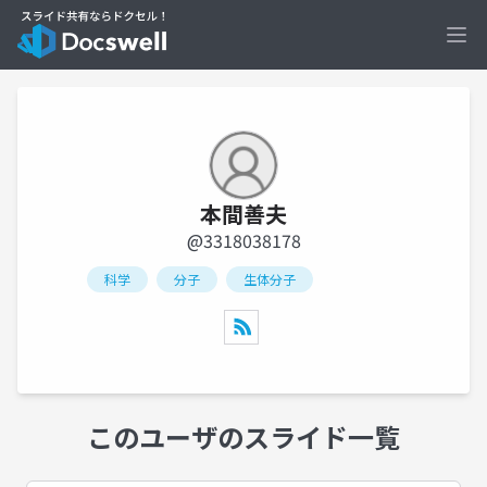
Ope
本間善夫
@3318038178
科学
分子
生体分子
このユーザのスライド一覧