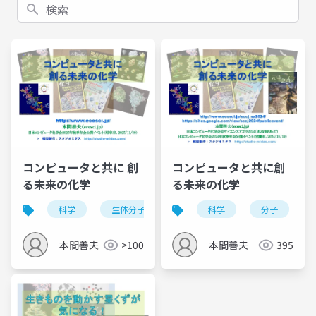
検索
コンピュータと共に 創
コンピュータと共に創
る未来の化学
る未来の化学
科学
生体分子
分子
科学
3d1プリンタ模型
分子
本間善夫
>100
本間善夫
395