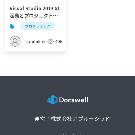
Visual Studio 2013 の
起動とプロジェクトの
新規作成
プログラミング
c
visual studio 2013
金
kunihikokaneko
406
運営：株式会社アプルーシッド