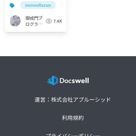
用コスト最適化への道
microsoftazure
azure
azurecostmanagement
御成門プ
7.4K
ログラマ
ー
(Tomotaka
Suzuki)
運営：株式会社アプルーシッド
利用規約
プライバシーポリシー