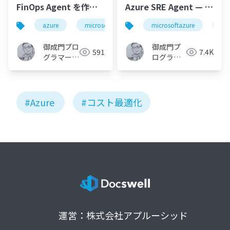
FinOps Agent を作っ
Azure SRE Agent — 運
てみた～コスト最適化
用コスト最適化への道
azure
microsoftazure
microsoftazure
microsoft
azurec
az
を実現する運用AIエー
ジェント～
御成門プロ
御成門プ
591
7.4K
グラマー
ログラマ
(Tomotaka
ー
Suzuki)
(Tomotaka
Suzuki)
#Azure
#コスト最適化
運営：株式会社アプルーシッド