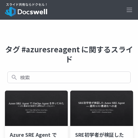
Ope
タグ #azuresreagent に関するスライ
ド
検索
Azure SRE Agent で
SRE初学者が検証した