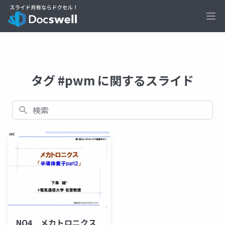
Ope
タグ #pwm に関するスライド
検索
NO4 メカトロニクス