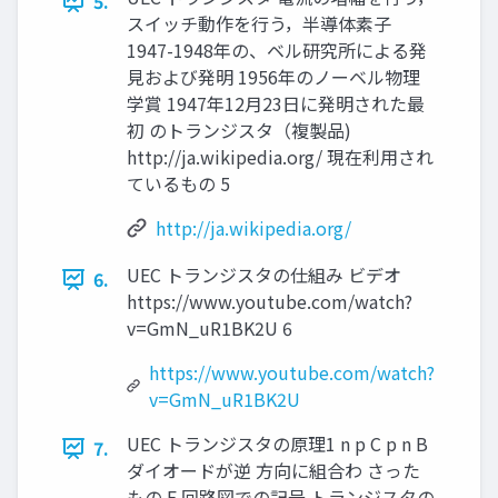
5.
スイッチ動作を行う，半導体素子
1947-1948年の、ベル研究所による発
見および発明 1956年のノーベル物理
学賞 1947年12月23日に発明された最
初 のトランジスタ（複製品)
http://ja.wikipedia.org/ 現在利用され
ているもの 5
http://ja.wikipedia.org/
UEC トランジスタの仕組み ビデオ
6.
https://www.youtube.com/watch?
v=GmN_uR1BK2U 6
https://www.youtube.com/watch?
v=GmN_uR1BK2U
UEC トランジスタの原理1 n p C p n B
7.
ダイオードが逆 方向に組合わ さった
もの E 回路図での記号 トランジスタの