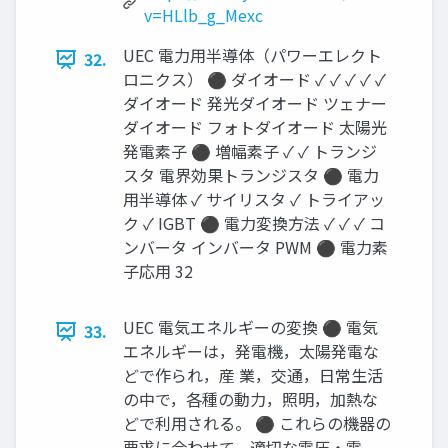
v=HLlb_g_Mexc
UEC 電力用半導体（パワーエレクト
32.
ロニクス） ⚫ ダイオード ✓ ✓ ✓ ✓ ✓
ダイオード 発光ダイオード ツェナー
ダイオード フォトダイオード 太陽光
発電素子 ⚫ 増幅素子 ✓ ✓ トランジ
スタ 電界効果トランジスタ ⚫ 電力
用半導体 ✓ サイリスタ ✓ トライアッ
ク ✓ IGBT ⚫ 電力変換方法 ✓ ✓ ✓ コ
ンバータ インバータ PWM ⚫ 電力素
子応用 32
UEC 電気エネルギーの変換 ⚫ 電気
33.
エネルギーは，発電機，太陽発電な
どで作られ，産 業，交通，日常生活
の中で，各種の動力，照明，加熱な
どで利用される。 ⚫ これらの機器の
要求に合わせて，適切な電圧・電