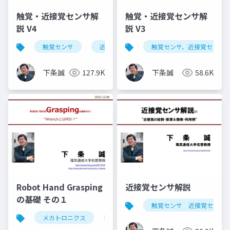
触覚・近接覚センサ解
触覚・近接覚センサ解
説 V4
説 V3
触覚センサ
近接覚センサ
触覚センサ、近接覚センサ、す
すべり覚センサ
下条誠
127.9K
下条誠
58.6K
Robot Hand Grasping
近接覚センサ解説
の基礎 その１
触覚センサ 近接覚センサ
メカトロニクス
ロボットハンド
grasp
把