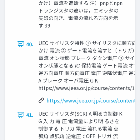
かけ）電流を遮断する 注）pnpとnpn
トランジスタの違いは，エミッタの
矢印の向き。電流の流れる方向を示
す 39
UEC サイリスタ特性 ① サイリスタに順方向
40.
かけ 電流 ② ゲート電流を流すと（トリガ）
電流 オン状態 ブレーク ダウン電圧 ③ サイ
オン状態となる 𝐼𝐺 保持電流 ゲート電流 オフ
逆方向電圧 順方向電圧 電圧 逆降伏電圧 逆
A ブレーク オーバ電圧 G K
https://www.jeea.or.jp/course/contents/12
https://www.jeea.or.jp/course/contents
UEC サイリスタ(SCR) A 明るさ制御 K
41.
G 入 力 電 圧 電流量により明 るさを
制御する トリガ 電圧 流れる電流 点
弧角 点弧角 逆電圧でOFF トリガ 流