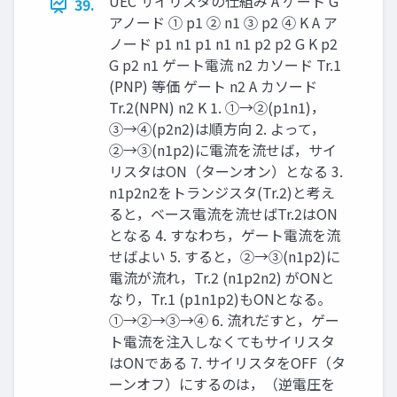
UEC サイリスタの仕組み A ゲート G
39.
アノード ① p1 ② n1 ③ p2 ④ K A ア
ノード p1 n1 p1 n1 n1 p2 p2 G K p2
G p2 n1 ゲート電流 n2 カソード Tr.1
(PNP) 等価 ゲート n2 A カソード
Tr.2(NPN) n2 K 1. ①→②(p1n1)，
③→④(p2n2)は順方向 2. よって，
②→③(n1p2)に電流を流せば，サイ
リスタはON（ターンオン）となる 3.
n1p2n2をトランジスタ(Tr.2)と考え
ると，ベース電流を流せばTr.2はON
となる 4. すなわち，ゲート電流を流
せばよい 5. すると，②→③(n1p2)に
電流が流れ，Tr.2 (n1p2n2) がONと
なり，Tr.1 (p1n1p2)もONとなる。
①→②→③→④ 6. 流れだすと，ゲー
ト電流を注入しなくてもサイリスタ
はONである 7. サイリスタをOFF（タ
ーンオフ）にするのは，（逆電圧を