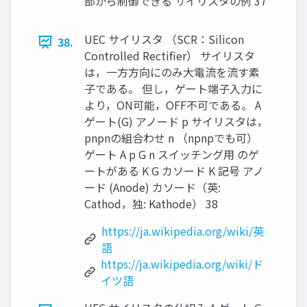
部から制御できる サイリスタの例 37
UEC サイリスタ （SCR：Silicon
38.
Controlled Rectifier） サイリスタ
は，一方方向にのみ大電流を流す素
子である。 但し，ゲート端子入力に
より，ON可能，OFF不可である。 A
ゲート(G) アノード p サイリスタは，
pnpnの組合わせ n （npnpでも可）
ゲート A p G n スイッチング用 のゲ
ートがある K G カソード K 記号 アノ
ード (Anode) カソード（英:
Cathod，独: Kathode） 38
https://ja.wikipedia.org/wiki/英
語
https://ja.wikipedia.org/wiki/ド
イツ語