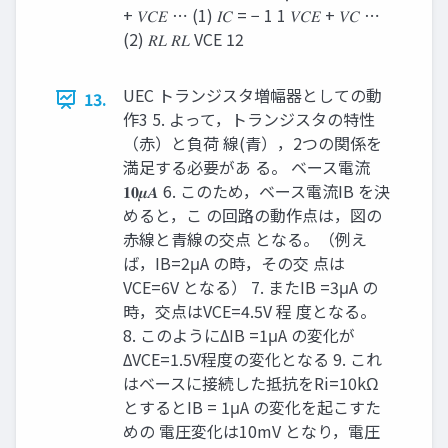
+ 𝑉𝐶𝐸 ⋯ (1) 𝐼𝐶 = − 1 1 𝑉𝐶𝐸 + 𝑉𝐶 ⋯
(2) 𝑅𝐿 𝑅𝐿 VCE 12
UEC トランジスタ増幅器としての動
13.
作3 5. よって，トランジスタの特性
（赤）と負荷 線(青），2つの関係を
満足する必要があ る。 ベース電流
𝟏𝟎𝝁𝑨 6. このため，ベース電流IB を決
めると，こ の回路の動作点は，図の
赤線と青線の交点 となる。（例え
ば，IB=2μA の時，その交 点は
VCE=6V となる） 7. またIB =3μA の
時，交点はVCE=4.5V 程 度となる。
8. このようにΔIB =1μA の変化が
ΔVCE=1.5V程度の変化となる 9. これ
はベースに接続した抵抗をRi=10kΩ
とするとIB = 1μA の変化を起こすた
めの 電圧変化は10mV となり，電圧