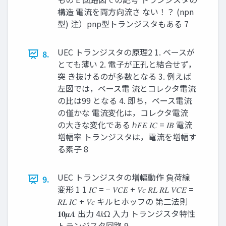
構造 電流を両方向流さ ない！？ (npn
型) 注）pnp型トランジスタもある 7
UEC トランジスタの原理2 1. ベースが
8.
とても薄い 2. 電子が正孔と結合せず，
突 き抜けるのが多数となる 3. 例えば
左図では，ベース電 流とコレクタ電流
の比は99 となる 4. 即ち，ベース電流
の僅かな 電流変化は，コレクタ電流
の大きな変化である ℎ𝐹𝐸 𝐼𝐶 = 𝐼𝐵 電流
増幅率 トランジスタは，電流を増幅す
る素子 8
UEC トランジスタの増幅動作 負荷線
9.
変形 1 1 𝐼𝐶 = − 𝑉𝐶𝐸 + 𝑉𝑐 𝑅𝐿 𝑅𝐿 𝑉𝐶𝐸 =
𝑅𝐿 𝐼𝐶 + 𝑉𝑐 キルヒホッフの 第二法則
𝟏𝟎𝝁𝑨 出力 4𝑘Ω 入力 トランジスタ特性
トランジスタ回路 9