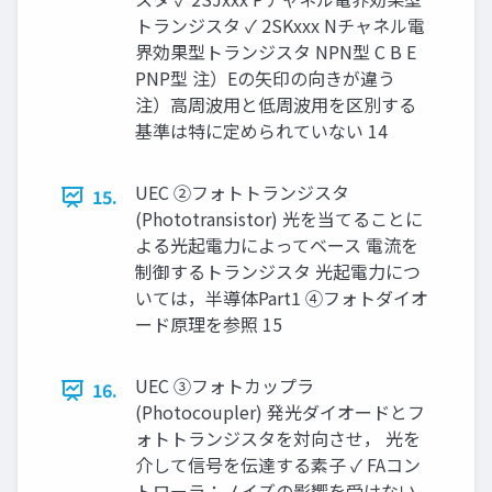
トランジスタ ✓ 2SKxxx Nチャネル電
界効果型トランジスタ NPN型 C B E
PNP型 注）Eの矢印の向きが違う
注）高周波用と低周波用を区別する
基準は特に定められていない 14
UEC ②フォトトランジスタ
15.
(Phototransistor) 光を当てることに
よる光起電力によってベース 電流を
制御するトランジスタ 光起電力につ
いては，半導体Part1 ④フォトダイオ
ード原理を参照 15
UEC ③フォトカップラ
16.
(Photocoupler) 発光ダイオードとフ
ォトトランジスタを対向させ， 光を
介して信号を伝達する素子 ✓ FAコン
トローラ：ノイズの影響を受けない