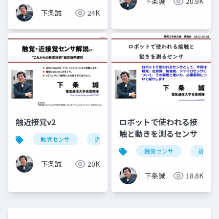
下条誠
20.9K
下条誠
24K
触近接覚v2
ロボットで使われる接
触と動きを測るセンサ
触覚センサ
近接覚センサ
すべり覚センサ
触覚センサ
近接覚
下条誠
20K
下条誠
18.8K