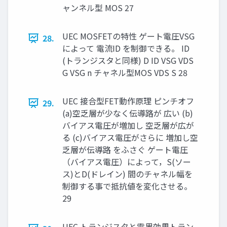
ャンネル型 MOS 27
UEC MOSFETの特性 ゲート電圧VSG
28.
によって 電流ID を制御できる。 ID
(トランジスタと同様) D ID VSG VDS
G VSG n チャネル型MOS VDS S 28
UEC 接合型FET動作原理 ピンチオフ
29.
(a)空乏層が少なく伝導路が 広い (b)
バイアス電圧が増加し 空乏層が広が
る (c)バイアス電圧がさらに 増加し空
乏層が伝導路 をふさぐ ゲート電圧
（バイアス電圧）によって，S(ソー
ス)とD(ドレイン) 間のチャネル幅を
制御する事で抵抗値を変化させる。
29
UEC トランジスタと電界効果トラン