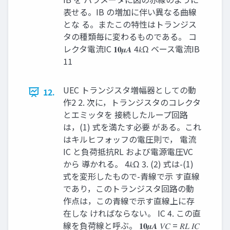
表せる。IB の増加に伴い異なる曲線
とな る。またこの特性はトランジス
タの種類毎に変わるものである。 コ
レクタ電流IC 𝟏𝟎𝝁𝑨 4𝑘Ω ベース電流IB
11
UEC トランジスタ増幅器としての動
12.
作2 2. 次に，トランジスタのコレクタ
とエミッタを 接続したループ回路
は，(1) 式を満たす必要 がある。これ
はキルヒフォッフの電圧則で， 電流
IC と負荷抵抗RL および電源電圧VC
から 導かれる。 4𝑘Ω 3. (2) 式は-(1)
式を変形したもので-青線で示 す直線
であり，このトランジスタ回路の動
作点は，この青線で示す直線上に存
在しな ければならない。 IC 4. この直
線を負荷線と呼ぶ。 𝟏𝟎𝝁𝑨 𝑉𝐶 = 𝑅𝐿 𝐼𝐶