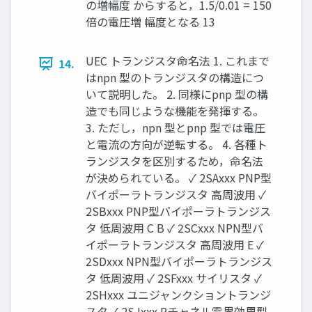
の増幅度 からすると，1.5/0.01 = 150
倍の電圧増 幅度となる 13
UEC トランジスタ命名法 1. これまで
14.
はnpn 型のトランジスタの構造につ
いて説明した。 2. 同様にpnp 型の構
造でも同じような機能を発揮する。
3. ただし，npn 型とpnp 型では電圧
と電流の方向が逆転する。 4. 各種ト
ランジスタを区別するため，命名法
が決められている。 ✓ 2SAxxx PNP型
バイポーラトランジスタ 高周波用 ✓
2SBxxx PNP型バイポーラトランジス
タ 低周波用 C B ✓ 2SCxxx NPN型バ
イポーラトランジスタ 高周波用 E ✓
2SDxxx NPN型バイポーラトランジス
タ 低周波用 ✓ 2SFxxx サイリスタ ✓
2SHxxx ユニジャンクショントランジ
スタ ✓ 2SJxxx Pチャネル電界効果型