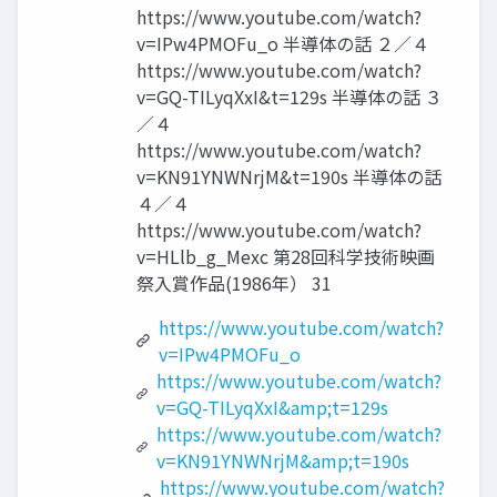
https://www.youtube.com/watch?
v=IPw4PMOFu_o 半導体の話 ２／４
https://www.youtube.com/watch?
v=GQ-TILyqXxI&t=129s 半導体の話 ３
／４
https://www.youtube.com/watch?
v=KN91YNWNrjM&t=190s 半導体の話
４／４
https://www.youtube.com/watch?
v=HLlb_g_Mexc 第28回科学技術映画
祭入賞作品(1986年） 31
https://www.youtube.com/watch?
v=IPw4PMOFu_o
https://www.youtube.com/watch?
v=GQ-TILyqXxI&amp;t=129s
https://www.youtube.com/watch?
v=KN91YNWNrjM&amp;t=190s
https://www.youtube.com/watch?