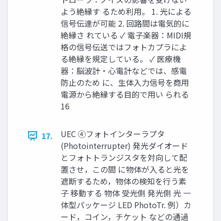
よう絶縁す るため利用。 1. 光による
信号伝達が可能 2. 回路間は電気的に
絶縁さ れている ✓ 電子楽器：MIDI規
格の信号伝送ではフォトカプラによ
る絶縁を規定している。 ✓ 医療機
器：脳波計・心電計などでは、感電
防止のため に、生体入力信号を商用
電源から絶縁する目的で用い られる
16
UEC ④フォトインターラプタ
17.
(Photointerrupter) 発光ダイオード
とフォトトランジスタを対向して配
置させ，この間 に物体が入ると光を
遮断するため，物体の検知を行う素
子 移動する 物体 受光側 発光側 光 一
体型パッケージ LED PhotoTr. 例）カ
ード，コイン，チケット などの通過