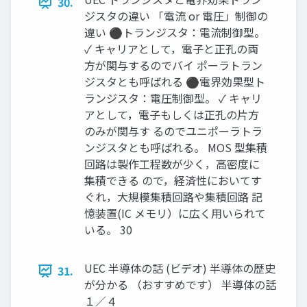
30.
ジスタの違い 「電流 or 電圧」制御の
違い ⚫トランジスタ：電流制御型。
✓ キャリアとして，電子と正孔の両
方が関与するのでバイ ポーラトラン
ジスタとも呼ばれる ⚫電界効果型ト
ランジスタ：電圧制御型。 ✓ キャリ
アとして，電子もしくは正孔の片方
のみが関与す るのでユニポーラトラ
ンジスタとも呼ばれる。 MOS 型集積
回路は製作工程数が少く，高密度に
集積できる ので，経済性においてす
ぐれ，大規模集積回路や集積回路 記
憶装置(IC メモリ）に広く用いられて
いる。 30
UEC 半導体の話 (ビデオ) 半導体の歴史
31.
が分かる （おすすめです） 半導体の話
１／４