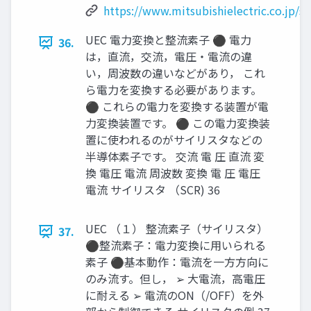
https://www.mitsubishielectric.co.jp/
UEC 電力変換と整流素子 ⚫ 電力
36.
は，直流，交流，電圧・電流の違
い，周波数の違いなどがあり， これ
ら電力を変換する必要があります。
⚫ これらの電力を変換する装置が電
力変換装置です。 ⚫ この電力変換装
置に使われるのがサイリスタなどの
半導体素子です。 交流 電 圧 直流 変
換 電圧 電流 周波数 変換 電 圧 電圧
電流 サイリスタ （SCR) 36
UEC （１） 整流素子（サイリスタ）
37.
⚫整流素子：電力変換に用いられる
素子 ⚫基本動作：電流を一方方向に
のみ流す。但し， ➢ 大電流，高電圧
に耐える ➢ 電流のON（/OFF）を外