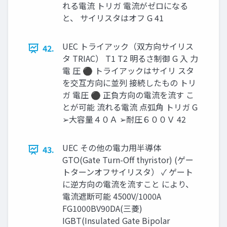
れる電流 トリガ 電流がゼロになる
と、 サイリスタはオフ G 41
UEC トライアック（双方向サイリス
42.
タ TRIAC） T1 T2 明るさ制御 G 入 力
電 圧 ⚫ トライアックはサイリ スタ
を交互方向に並列 接続したもの トリ
ガ 電圧 ⚫ 正負方向の電流を流す こ
とが可能 流れる電流 点弧角 トリガ G
➢大容量４０Ａ ➢耐圧６００Ｖ 42
UEC その他の電力用半導体
43.
GTO(Gate Turn-Off thyristor) (ゲー
トターンオフサイリスタ） ✓ ゲート
に逆方向の電流を流すこと により、
電流遮断可能 4500V/1000A
FG1000BV90DA(三菱)
IGBT(Insulated Gate Bipolar