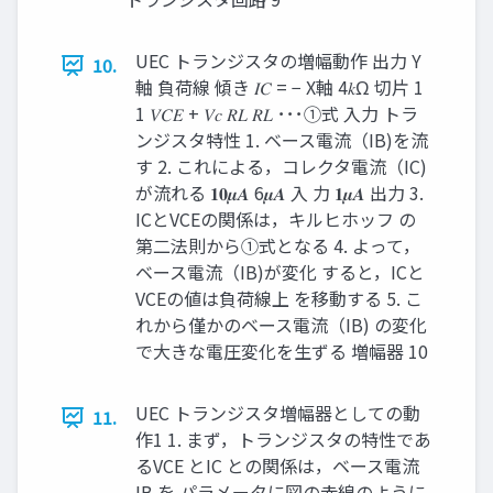
UEC トランジスタの増幅動作 出力 Y
10.
軸 負荷線 傾き 𝐼𝐶 = − X軸 4𝑘Ω 切片 1
1 𝑉𝐶𝐸 + 𝑉𝑐 𝑅𝐿 𝑅𝐿 ･･･①式 入力 トラ
ンジスタ特性 1. ベース電流（IB)を流
す 2. これによる，コレクタ電流（IC)
が流れる 𝟏𝟎𝝁𝑨 6𝝁𝑨 入 力 𝟏𝝁𝑨 出力 3.
ICとVCEの関係は，キルヒホッフ の
第二法則から①式となる 4. よって，
ベース電流（IB)が変化 すると，ICと
VCEの値は負荷線上 を移動する 5. こ
れから僅かのベース電流（IB) の変化
で大きな電圧変化を生ずる 増幅器 10
UEC トランジスタ増幅器としての動
11.
作1 1. まず，トランジスタの特性であ
るVCE とIC との関係は，ベース電流
IB を パラメータに図の赤線のように