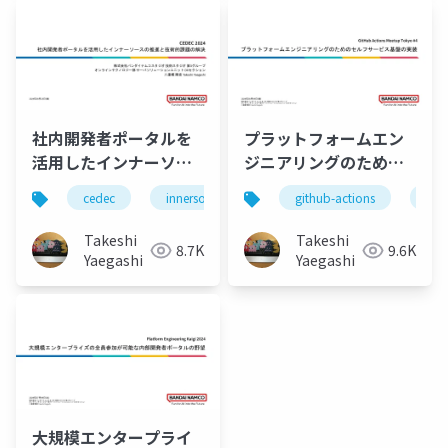
社内開発者ポータルを
プラットフォームエン
活用したインナーソー
ジニアリングのための
スの推進と技術的課題
セルフサービス基盤の
cedec
innersource
platform-engineering
github-actions
azu
の解決
実装
Takeshi
Takeshi
8.7K
9.6K
Yaegashi
Yaegashi
大規模エンタープライ