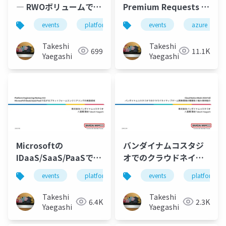
― RWOボリュームで
Premium Requests の
「飼う」ステートフル
ビリングについて
events
platform-engineering
events
kubernetes
azure
アプリ設計の現実解
Takeshi
Takeshi
699
11.1K
Yaegashi
Yaegashi
Microsoftの
バンダイナムコスタジ
IDaaS/SaaS/PaaSで広
オでのクラウドネイテ
がるプラットフォーム
ィブゲーム開発環境の
events
platform-engineering
events
microsoft-365
platform-en
エンジニアリングの実
構築取り組み事例紹介
践領域
Takeshi
Takeshi
6.4K
2.3K
Yaegashi
Yaegashi