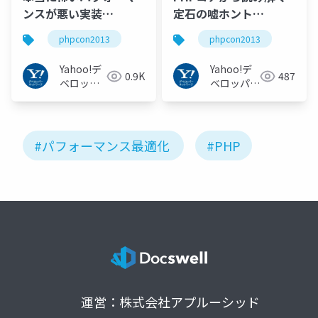
ンスが悪い実装
定石の嘘ホント
#phpcon2013
#phpcon2013
phpcon2013
phpcon2013
Yahoo!デ
Yahoo!デ
0.9K
487
ベロッパ
ベロッパー
ーネット
ネットワー
ワーク
ク
#パフォーマンス最適化
#PHP
運営：株式会社アプルーシッド