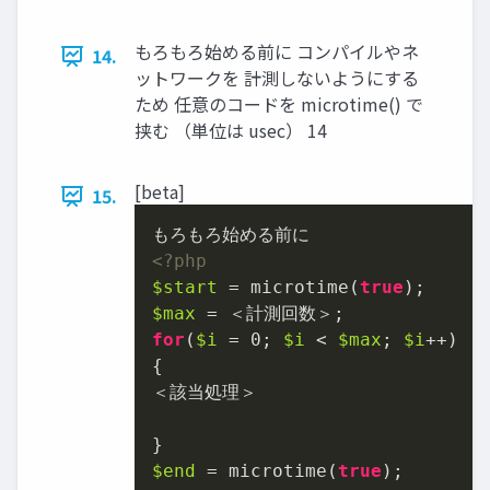
もろもろ始める前に コンパイルやネ
14.
ットワークを 計測しないようにする
ため 任意のコードを microtime() で
挟む （単位は usec） 14
[beta]
15.
<?php
$start
 = microtime(
true
$max
for
(
$i
 = 
0
; 
$i
 < 
$max
; 
$i
++)

{

＜該当処理＞

$end
 = microtime(
true