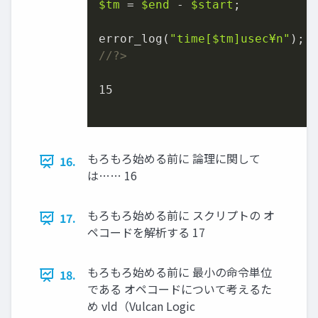
$tm
 = 
$end
 - 
$start
;

error_log(
"time[
$tm
]usec¥n"
//
?>
15
もろもろ始める前に 論理に関して
16.
は…… 16
もろもろ始める前に スクリプトの オ
17.
ペコードを解析する 17
もろもろ始める前に 最小の命令単位
18.
である オペコードについて考えるた
め vld（Vulcan Logic