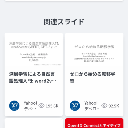
関連スライド
深層学習による自然言
ゼロから始める転移学
語処理入門: word2vec
習
からBERT, GPT-3まで
Yahoo!
Yahoo!
195.6K
92.5K
デベロ
デベロッ
ッパー
パーネッ
ネット
トワーク
ワーク