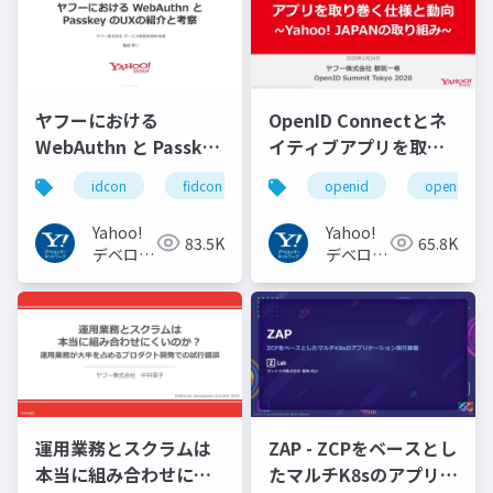
ヤフーにおける
OpenID Connectとネ
WebAuthn と Passkey
イティブアプリを取り
の UX の紹介と考察
巻く仕様と動向 Yahoo!
idcon
fidcon
openid
openid_to
#idcon #fidcon
JAPANの取り組み
#openid
Yahoo!
Yahoo!
83.5K
65.8K
#openid_tokyo
デベロッ
デベロッ
パーネッ
パーネッ
トワーク
トワーク
運用業務とスクラムは
ZAP - ZCPをベースとし
本当に組み合わせにく
たマルチK8sのアプリケ