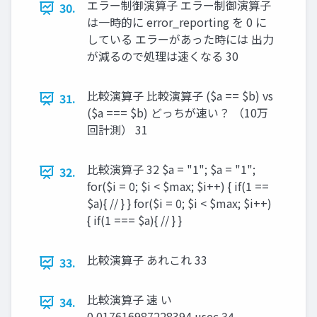
エラー制御演算子 エラー制御演算子
30.
は一時的に error_reporting を 0 に
している エラーがあった時には 出力
が減るので処理は速くなる 30
比較演算子 比較演算子 ($a == $b) vs
31.
($a === $b) どっちが速い？ （10万
回計測） 31
比較演算子 32 $a = "1"; $a = "1";
32.
for($i = 0; $i < $max; $i++) { if(1 ==
$a){ // } } for($i = 0; $i < $max; $i++)
{ if(1 === $a){ // } }
比較演算子 あれこれ 33
33.
比較演算子 速 い
34.
0.017616987228394 usec 34