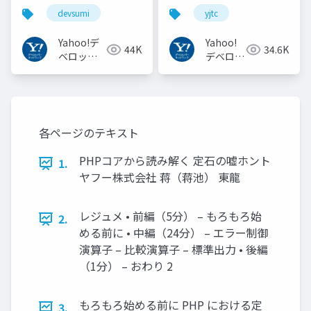
いのか︖運用業務が大
ーション実行基盤
devsumi
yjtc
半を占めるプロダクト
#YJTC / YJTC21 B-3
開発での試行錯誤
Yahoo!デ
Yahoo!
44K
34.6K
ベロッパ
デベロッ
ーネット
パーネッ
ワーク
トワーク
各ページのテキスト
PHPコアから読み解く 定石の嘘ホント
1.
ヤフー株式会社 蒋（蒋池） 東龍
レジュメ • 前編（5分） – もろもろ始
2.
める前に • 中編（24分） – エラー制御
演算子 – 比較演算子 – 標準出力 • 後編
（1分） – おわり 2
もろもろ始める前に PHP における定
3.