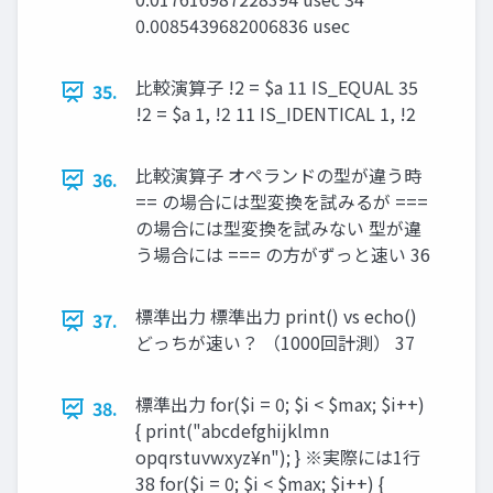
0.0085439682006836 usec
比較演算子 !2 = $a 11 IS_EQUAL 35
35.
!2 = $a 1, !2 11 IS_IDENTICAL 1, !2
比較演算子 オペランドの型が違う時
36.
== の場合には型変換を試みるが ===
の場合には型変換を試みない 型が違
う場合には === の方がずっと速い 36
標準出力 標準出力 print() vs echo()
37.
どっちが速い？ （1000回計測） 37
標準出力 for($i = 0; $i < $max; $i++)
38.
{ print("abcdefghijklmn
opqrstuvwxyz¥n"); } ※実際には1行
38 for($i = 0; $i < $max; $i++) {