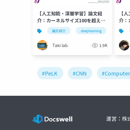
【人工知能・深層学習】論文紹
【人
介：カーネルサイズ100を超える
介：
CNN - PeLK
CNN 
論文紹介
deeplearning
人工知
Taki lab.
1.9K
#PeLK
#CNN
#Computer 
運営：株