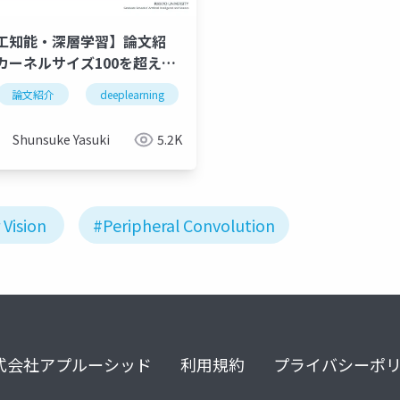
工知能・深層学習】論文紹
カーネルサイズ100を超える
- PeLK
能
論文紹介
cnn
deeplearning
pelk
深層学習
人工知能
cnn
pelk
Shunsuke Yasuki
5.2K
Vision
#Peripheral Convolution
式会社アプルーシッド
利用規約
プライバシーポ